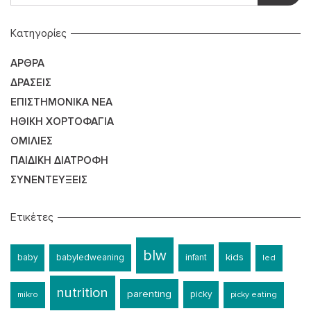
Kατηγορίες
ΆΡΘΡΑ
ΔΡΆΣΕΙΣ
ΕΠΙΣΤΗΜΟΝΙΚΆ ΝΈΑ
ΗΘΙΚΉ ΧΟΡΤΟΦΑΓΊΑ
ΟΜΙΛΊΕΣ
ΠΑΙΔΙΚΉ ΔΙΑΤΡΟΦΉ
ΣΥΝΕΝΤΕΎΞΕΙΣ
Ετικέτες
blw
kids
baby
babyledweaning
infant
led
nutrition
parenting
picky
mikro
picky eating