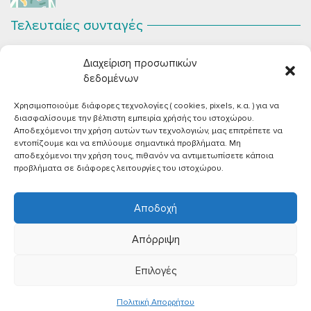
Τελευταίες συνταγές
Σοκολατένια Μους Τόφου
ΣΕΠ 2
Διαχείριση προσωπικών
Μια μους σοκολάτας για όλους εμάς που θέλουμε να
συστήσουμε...
δεδομένων
Χρησιμοποιούμε διάφορες τεχνολογίες ( cookies, pixels, κ.α. ) για να
Vegan Χωριάτικη Σαλάτα με Φέτα από Τόφου
ΙΟΎΝ 26
διασφαλίσουμε την βέλτιστη εμπειρία χρήσής του ιστοχώρου.
Καλοκαίρι, ζεστάρα και “χωριάτικη” σαλάτα! Έχοντας
Αποδεχόμενοι την χρήση αυτών των τεχνολογιών, μας επιτρέπετε να
μεγαλώσει με αυτό το...
εντοπίζουμε και να επιλύουμε σημαντικά προβλήματα. Μη
αποδεχόμενοι την χρήση τους, πιθανόν να αντιμετωπίσετε κάποια
Πικάντικες πέννες με ντομάτα
ΙΟΎΝ 18
προβλήματα σε διάφορες λειτουργίες του ιστοχώρου.
Και σε ποιο άτομο δεν αρέσει μία νόστιμη μακαρονάδα
με...
Αποδοχή
Απόρριψη
Επιλογές
©2026 |
Όροι χρήσης
|
Πολιτική απορρήτου
Πολιτική Aπορρήτου