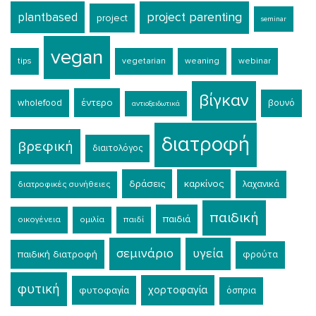
plantbased
project parenting
project
seminar
vegan
tips
vegetarian
weaning
webinar
βίγκαν
έντερο
wholefood
βουνό
αντιοξειδωτικά
διατροφή
βρεφική
διαιτολόγος
δράσεις
καρκίνος
λαχανικά
διατροφικές συνήθειες
παιδική
παιδιά
οικογένεια
ομιλία
παιδί
σεμινάριο
υγεία
παιδική διατροφή
φρούτα
φυτική
χορτοφαγία
φυτοφαγία
όσπρια