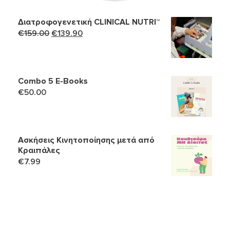
Διατροφογενετική CLINICAL NUTRI™
Original
Η
€
159.00
€
139.90
price
τρέχουσα
was:
τιμή
€159.00.
είναι:
Combo 5 Ε-Books
€139.90.
€
50.00
Ασκήσεις Κινητοποίησης μετά από
Κραιπάλες
€
7.99