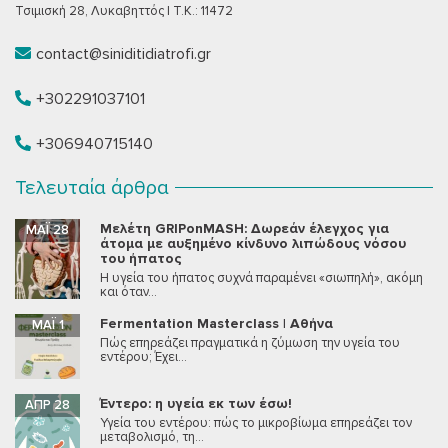
Τσιμισκή 28, Λυκαβηττός | T.K.: 11472
contact@siniditidiatrofi.gr
+302291037101
+306940715140
Τελευταία άρθρα
Μελέτη GRIPonMASH: Δωρεάν έλεγχος για
ΜΆΙ 28
άτομα με αυξημένο κίνδυνο λιπώδους νόσου
του ήπατος
Η υγεία του ήπατος συχνά παραμένει «σιωπηλή», ακόμη
και όταν...
Fermentation Masterclass | Αθήνα
ΜΆΙ 1
Πώς επηρεάζει πραγματικά η ζύμωση την υγεία του
εντέρου; Έχει...
Έντερο: η υγεία εκ των έσω!
ΑΠΡ 28
Υγεία του εντέρου: πώς το μικροβίωμα επηρεάζει τον
μεταβολισμό, τη...