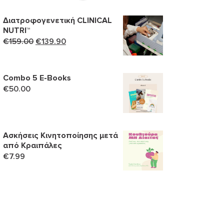
Διατροφογενετική CLINICAL
NUTRI™
Original
Η
€
159.00
€
139.90
price
τρέχουσα
was:
τιμή
€159.00.
είναι:
Combo 5 Ε-Books
€
50.00
€139.90.
Ασκήσεις Κινητοποίησης μετά
από Κραιπάλες
€
7.99