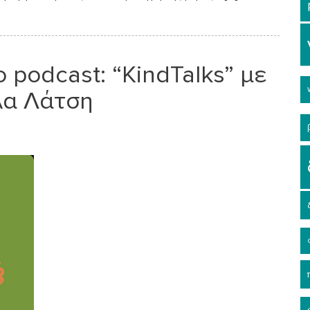
 podcast: “KindTalks” με
λα Λάτση