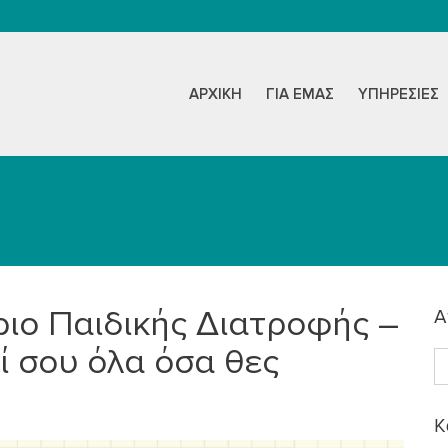
ΑΡΧΙΚΉ
ΓΙΑ ΕΜΆΣ
ΥΠΗΡΕΣΊΕΣ
ριο Παιδικής Διατροφής –
Α
ί σου όλα όσα θες
K