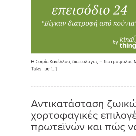
Η Σοφία Κανέλλου, διαιτολόγος – διατροφολός MSc
Talks” με […]
Αντικατάσταση ζωικώ
χορτοφαγικές επιλογέ
πρωτεϊνών και πώς να