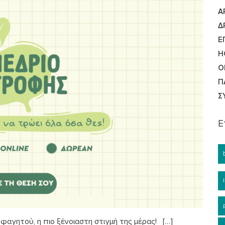
Ά
Δ
Ε
Η
Ο
Π
Σ
Ε
υ φαγητού, η πιο ξένοιαστη στιγμή της μέρας! […]