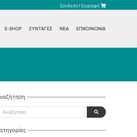
Σύνδεση
|
Εγγραφή
E-SHOP
ΣΥΝΤΑΓΈΣ
ΝΈΑ
ΕΠΙΚΟΙΝΩΝΊΑ
ναζήτηση
ατηγορίες