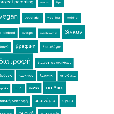
project parenting
tips
seminar
vegan
vegetarian
weaning
webinar
βίγκαν
έντερο
wholefood
αντιοξειδωτικά
βρεφική
βουνό
διαιτολόγος
διατροφή
διατροφικές συνήθειες
δράσεις
καρκίνος
λαχανικά
οικογένεια
παιδική
παιδιά
ομιλία
παιδί
σεμινάριο
υγεία
παιδική διατροφή
φυτική
φυτοφαγία
φρούτα