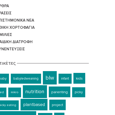
ΡΘΡΑ
ΡΆΣΕΙΣ
ΠΙΣΤΗΜΟΝΙΚΆ ΝΈΑ
ΘΙΚΉ ΧΟΡΤΟΦΑΓΊΑ
ΜΙΛΊΕΣ
ΑΙΔΙΚΉ ΔΙΑΤΡΟΦΉ
ΥΝΕΝΤΕΎΞΕΙΣ
τικέτες
blw
kids
baby
babyledweaning
infant
nutrition
parenting
picky
led
mikro
plantbased
project
picky eating