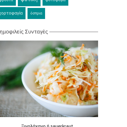
χορτοφαγία
όσπρια
ημοφιλείς Συνταγές
Ξινολάχανο ή sauerkraut