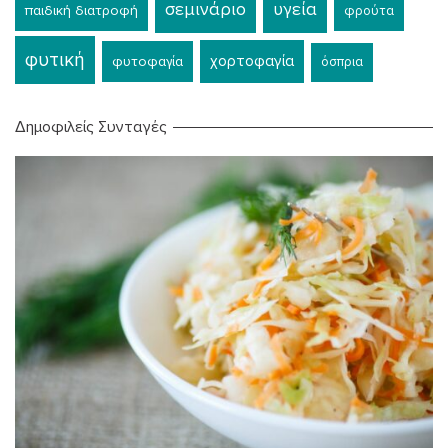
σεμινάριο
υγεία
παιδική διατροφή
φρούτα
φυτική
χορτοφαγία
φυτοφαγία
όσπρια
Δημοφιλείς Συνταγές