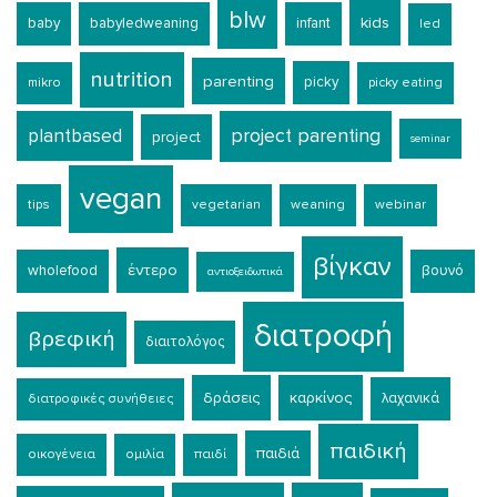
blw
kids
baby
babyledweaning
infant
led
nutrition
parenting
picky
mikro
picky eating
plantbased
project parenting
project
seminar
vegan
tips
vegetarian
weaning
webinar
βίγκαν
έντερο
wholefood
βουνό
αντιοξειδωτικά
διατροφή
βρεφική
διαιτολόγος
δράσεις
καρκίνος
λαχανικά
διατροφικές συνήθειες
παιδική
παιδιά
οικογένεια
ομιλία
παιδί