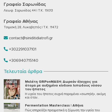
Γραφείο Σαρωνίδας
Λεωφ. Σαρωνίδας 44 | T.K.: 19013
Γραφείο Αθήνας
Τσιμισκή 28, Λυκαβηττός | T.K.: 11472
contact@siniditidiatrofi.gr
+302291037101
+306940715140
Τελευταία άρθρα
Μελέτη GRIPonMASH: Δωρεάν έλεγχος για
ΜΆΙ 28
άτομα με αυξημένο κίνδυνο λιπώδους νόσου
του ήπατος
Η υγεία του ήπατος συχνά παραμένει «σιωπηλή», ακόμη
και όταν...
Fermentation Masterclass | Αθήνα
ΜΆΙ 1
Πώς επηρεάζει πραγματικά η ζύμωση την υγεία του