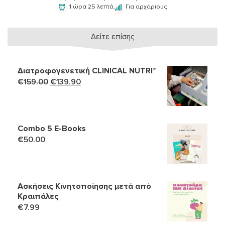
1 ώρα 25 λεπτά.
Για αρχάριους
Δείτε επίσης
Διατροφογενετική CLINICAL NUTRI™
Original
Η
€
159.00
€
139.90
price
τρέχουσα
was:
τιμή
€159.00.
είναι:
Combo 5 Ε-Books
€139.90.
€
50.00
Ασκήσεις Κινητοποίησης μετά από
Κραιπάλες
€
7.99