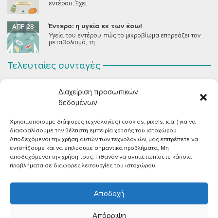
εντέρου; Έχει...
Έντερο: η υγεία εκ των έσω!
ΑΠΡ 28
Υγεία του εντέρου: πώς το μικροβίωμα επηρεάζει τον
μεταβολισμό, τη...
Τελευταίες συνταγές
Σοκολατένια Μους Τόφου
ΣΕΠ 2
Διαχείριση προσωπικών
Μια μους σοκολάτας για όλους εμάς που θέλουμε να
συστήσουμε...
δεδομένων
Χρησιμοποιούμε διάφορες τεχνολογίες ( cookies, pixels, κ.α. ) για να
Vegan Χωριάτικη Σαλάτα με Φέτα από Τόφου
ΙΟΎΝ 26
διασφαλίσουμε την βέλτιστη εμπειρία χρήσής του ιστοχώρου.
Καλοκαίρι, ζεστάρα και “χωριάτικη” σαλάτα! Έχοντας
Αποδεχόμενοι την χρήση αυτών των τεχνολογιών, μας επιτρέπετε να
μεγαλώσει με αυτό το...
εντοπίζουμε και να επιλύουμε σημαντικά προβλήματα. Μη
αποδεχόμενοι την χρήση τους, πιθανόν να αντιμετωπίσετε κάποια
Πικάντικες πέννες με ντομάτα
ΙΟΎΝ 18
προβλήματα σε διάφορες λειτουργίες του ιστοχώρου.
Και σε ποιο άτομο δεν αρέσει μία νόστιμη μακαρονάδα
με...
Αποδοχή
Απόρριψη