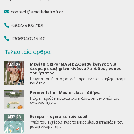
contact@siniditidiatrofi.gr
+302291037101
+306940715140
Τελευταία άρθρα
Μελέτη GRIPonMASH: Δωρεάν έλεγχος για
ΜΆΙ 28
άτομα με αυξημένο κίνδυνο λιπώδους νόσου
του ήπατος
Η υγεία του ήπατος συχνά παραμένει «σιωπηλή», ακόμη
και όταν...
Fermentation Masterclass | Αθήνα
ΜΆΙ 1
Πώς επηρεάζει πραγματικά η ζύμωση την υγεία του
εντέρου; Έχει...
Έντερο: η υγεία εκ των έσω!
ΑΠΡ 28
Υγεία του εντέρου: πώς το μικροβίωμα επηρεάζει τον
μεταβολισμό, τη...