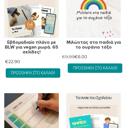
Εβδομαδιαίο πλάνο με
Μιλώντας στα παιδιά για
BLW για vegan μωρά. 65
το ουράνιο τόξο
σελίδες!
Original
Η
€
9.99
€
6.00
€
22.90
price
τρέχουσα
ΠΡΟΣΘΉΚΗ ΣΤΟ ΚΑΛΆΘΙ
was:
τιμή
ΠΡΟΣΘΉΚΗ ΣΤΟ ΚΑΛΆΘΙ
€9.99.
είναι:
€6.00.