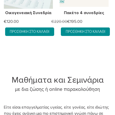
Οικογενειακή Συνεδρία
Πακέτο 4 συνεδρίες
Original
Η
€
120.00
€
220.00
€
195.00
price
τρέχουσα
ΠΡΟΣΘΉΚΗ ΣΤΟ ΚΑΛΆΘΙ
ΠΡΟΣΘΉΚΗ ΣΤΟ ΚΑΛΆΘΙ
was:
τιμή
€220.00.
είναι:
€195.00.
Μαθήματα και Σεμινάρια
με δια ζώσης ή online παρακολούθηση
Είτε είσαι επαγγελματίας υγείας, είτε γονέας, είτε ιδιώτης
που έχεις ανάγκη μια πιο επιστημονική γνώση πάνω σε