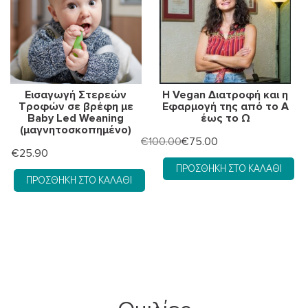
Εισαγωγή Στερεών
Η Vegan Διατροφή και η
Τροφών σε βρέφη με
Εφαρμογή της από το Α
Baby Led Weaning
έως το Ω
(μαγνητοσκοπημένο)
Original
Η
€
100.00
€
75.00
€
25.90
price
τρέχουσα
ΠΡΟΣΘΉΚΗ ΣΤΟ ΚΑΛΆΘΙ
was:
τιμή
ΠΡΟΣΘΉΚΗ ΣΤΟ ΚΑΛΆΘΙ
€100.00.
είναι:
€75.00.