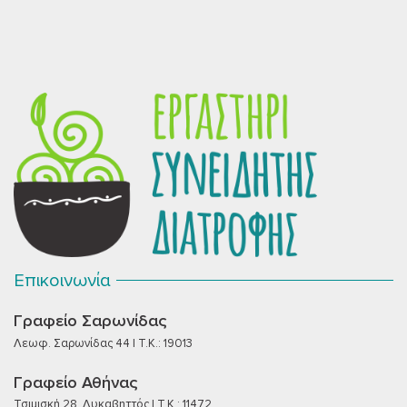
Επικοινωνία
Γραφείο Σαρωνίδας
Λεωφ. Σαρωνίδας 44 | T.K.: 19013
Γραφείο Αθήνας
Τσιμισκή 28, Λυκαβηττός | T.K.: 11472