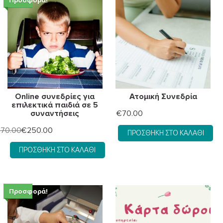
Προσφορά!
Online συνεδρίες για
Ατομική Συνεδρία
επιλεκτικά παιδιά σε 5
συναντήσεις
€
70.00
Original
Η
270.00
€
250.00
ΠΡΟΣΘΉΚΗ ΣΤΟ ΚΑΛΆΘΙ
price
τρέχουσα
ΠΡΟΣΘΉΚΗ ΣΤΟ ΚΑΛΆΘΙ
was:
τιμή
€270.00.
είναι:
€250.00.
Προσφορά!