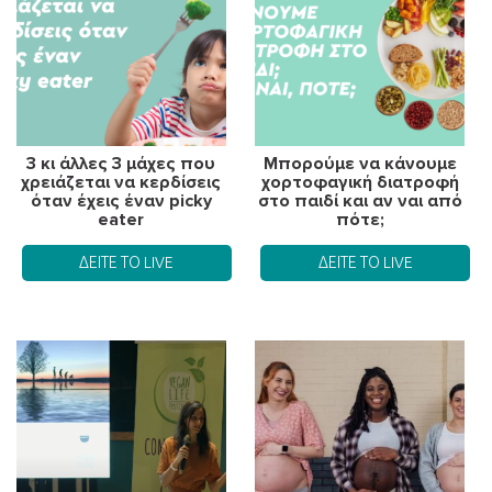
3 κι άλλες 3 μάχες που
Μπορούμε να κάνουμε
χρειάζεται να κερδίσεις
χορτοφαγική διατροφή
όταν έχεις έναν picky
στο παιδί και αν ναι από
eater
πότε;
ΔΕΊΤΕ ΤΟ LIVE
ΔΕΊΤΕ ΤΟ LIVE