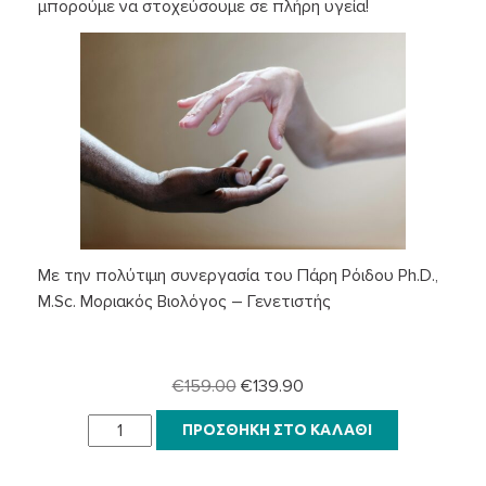
μπορούμε να στοχεύσουμε σε πλήρη υγεία!
Με την πολύτιμη συνεργασία του Πάρη Ρόιδου Ph.D.,
M.Sc. Μοριακός Βιολόγος – Γενετιστής
Original
Η
€
159.00
€
139.90
price
τρέχουσα
Διατροφογενετική
ΠΡΟΣΘΉΚΗ ΣΤΟ ΚΑΛΆΘΙ
was:
τιμή
CLINICAL
€159.00.
είναι:
NUTRI™