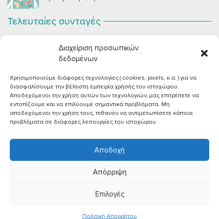
Τελευταίες συνταγές
Σοκολατένια Μους Τόφου
ΣΕΠ 2
Διαχείριση προσωπικών
Μια μους σοκολάτας για όλους εμάς που θέλουμε να
συστήσουμε...
δεδομένων
Χρησιμοποιούμε διάφορες τεχνολογίες ( cookies, pixels, κ.α. ) για να
Vegan Χωριάτικη Σαλάτα με Φέτα από Τόφου
ΙΟΎΝ 26
διασφαλίσουμε την βέλτιστη εμπειρία χρήσής του ιστοχώρου.
Καλοκαίρι, ζεστάρα και “χωριάτικη” σαλάτα! Έχοντας
Αποδεχόμενοι την χρήση αυτών των τεχνολογιών, μας επιτρέπετε να
μεγαλώσει με αυτό το...
εντοπίζουμε και να επιλύουμε σημαντικά προβλήματα. Μη
αποδεχόμενοι την χρήση τους, πιθανόν να αντιμετωπίσετε κάποια
Πικάντικες πέννες με ντομάτα
ΙΟΎΝ 18
προβλήματα σε διάφορες λειτουργίες του ιστοχώρου.
Και σε ποιο άτομο δεν αρέσει μία νόστιμη μακαρονάδα
με...
Αποδοχή
Απόρριψη
Επιλογές
©2026 |
Όροι χρήσης
|
Πολιτική απορρήτου
Πολιτική Aπορρήτου