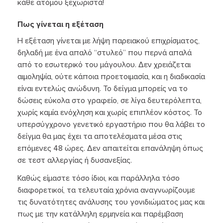
κάθε ατόμου ξεχωριστά!
Πως γίνεται η εξέταση
Η εξέταση γίνεται με λήψη παρειακού επιχρίσματος,
δηλαδή με ένα απαλό “στυλεό” που περνά απαλά
από το εσωτερικό του μάγουλου. Δεν χρειάζεται
αιμοληψία, ούτε κάποια προετοιμασία, και η διαδικασία
είναι εντελώς ανώδυνη. Το δείγμα μπορείς να το
δώσεις εύκολα στο γραφείο, σε λίγα δευτερόλεπτα,
χωρίς καμία ενόχληση και χωρίς επιπλέον κόστος. Το
υπερσύγχρονο γενετικό εργαστήριο που θα λάβει το
δείγμα θα μας έχει τα αποτελέσματα μέσα στις
επόμενες 48 ώρες. Δεν απαιτείται επανάληψη όπως
σε τεστ αλλεργίας ή δυσανεξίας.
Καθώς είμαστε τόσο ίδιοι, και παράλληλα τόσο
διαφορετικοί, τα τελευταία χρόνια αναγνωρίζουμε
τις δυνατότητες ανάλυσης του γονιδιώματος μας και
πως με την κατάλληλη ερμηνεία και παρέμβαση