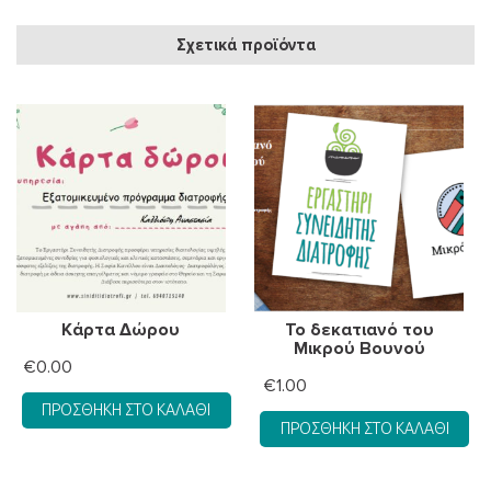
€139.90.
ποσότητα
Σχετικά προϊόντα
Κάρτα Δώρου
Το δεκατιανό του
Μικρού Βουνού
€
0.00
€
1.00
ΠΡΟΣΘΉΚΗ ΣΤΟ ΚΑΛΆΘΙ
ΠΡΟΣΘΉΚΗ ΣΤΟ ΚΑΛΆΘΙ