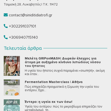
Τσιμισκή 28, Λυκαβηττός | T.K.: 11472
contact@siniditidiatrofi.gr
+302291037101
+306940715140
Τελευταία άρθρα
Μελέτη GRIPonMASH: Δωρεάν έλεγχος για
ΜΆΙ 28
άτομα με αυξημένο κίνδυνο λιπώδους νόσου
του ήπατος
Η υγεία του ήπατος συχνά παραμένει «σιωπηλή», ακόμη
και όταν...
Fermentation Masterclass | Αθήνα
ΜΆΙ 1
Πώς επηρεάζει πραγματικά η ζύμωση την υγεία του
εντέρου; Έχει...
Έντερο: η υγεία εκ των έσω!
ΑΠΡ 28
Υγεία του εντέρου: πώς το μικροβίωμα επηρεάζει τον
μεταβολισμό, τη...