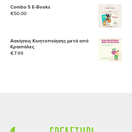
€159.00.
είναι:
Combo 5 Ε-Books
€139.90.
€
50.00
Ασκήσεις Κινητοποίησης μετά από
Κραιπάλες
€
7.99