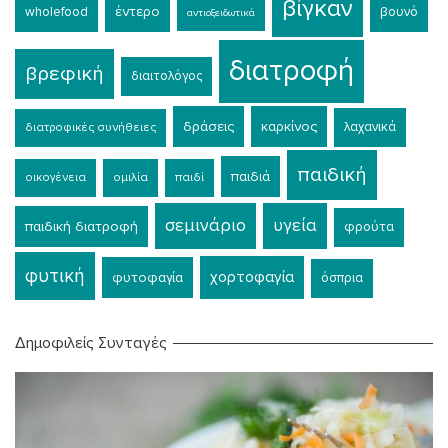
βίγκαν
έντερο
wholefood
βουνό
αντιοξειδωτικά
διατροφή
βρεφική
διαιτολόγος
δράσεις
καρκίνος
λαχανικά
διατροφικές συνήθειες
παιδική
παιδιά
οικογένεια
ομιλία
παιδί
σεμινάριο
υγεία
παιδική διατροφή
φρούτα
φυτική
χορτοφαγία
φυτοφαγία
όσπρια
Δημοφιλείς Συνταγές