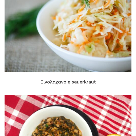
Ξινολάχανο ή sauerkraut