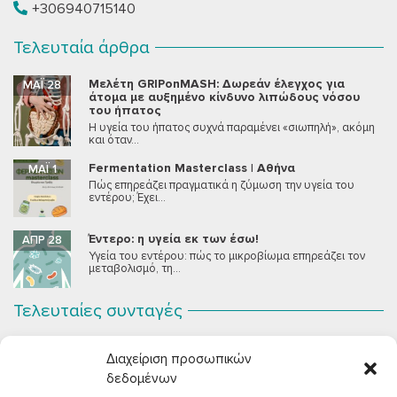
+306940715140
Τελευταία άρθρα
Μελέτη GRIPonMASH: Δωρεάν έλεγχος για
ΜΆΙ 28
άτομα με αυξημένο κίνδυνο λιπώδους νόσου
του ήπατος
Η υγεία του ήπατος συχνά παραμένει «σιωπηλή», ακόμη
και όταν...
Fermentation Masterclass | Αθήνα
ΜΆΙ 1
Πώς επηρεάζει πραγματικά η ζύμωση την υγεία του
εντέρου; Έχει...
Έντερο: η υγεία εκ των έσω!
ΑΠΡ 28
Υγεία του εντέρου: πώς το μικροβίωμα επηρεάζει τον
μεταβολισμό, τη...
Τελευταίες συνταγές
Σοκολατένια Μους Τόφου
ΣΕΠ 2
Διαχείριση προσωπικών
Μια μους σοκολάτας για όλους εμάς που θέλουμε να
συστήσουμε...
δεδομένων