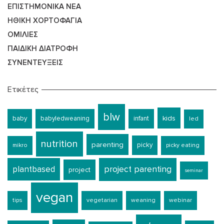
ΕΠΙΣΤΗΜΟΝΙΚΆ ΝΈΑ
ΗΘΙΚΉ ΧΟΡΤΟΦΑΓΊΑ
ΟΜΙΛΊΕΣ
ΠΑΙΔΙΚΉ ΔΙΑΤΡΟΦΉ
ΣΥΝΕΝΤΕΎΞΕΙΣ
Ετικέτες
blw
kids
baby
babyledweaning
infant
led
nutrition
parenting
picky
mikro
picky eating
plantbased
project parenting
project
seminar
vegan
tips
vegetarian
weaning
webinar