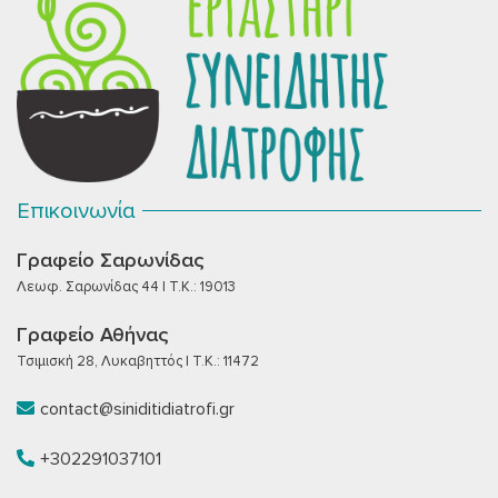
Επικοινωνία
Γραφείο Σαρωνίδας
Λεωφ. Σαρωνίδας 44 | T.K.: 19013
Γραφείο Αθήνας
Τσιμισκή 28, Λυκαβηττός | T.K.: 11472
contact@siniditidiatrofi.gr
+302291037101