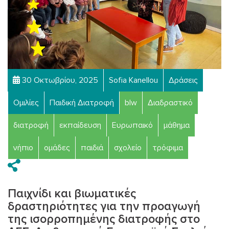
30 Οκτωβρίου, 2025
Sofia Kanellou
Δράσεις
Ομιλίες
Παιδική Διατροφή
blw
Διαδραστικό
διατροφή
εκπαίδευση
Ευρωπαικό
μάθημα
νήπιο
ομάδες
παιδιά
σχολείο
τρόφιμα
Παιχνίδι και βιωματικές
δραστηριότητες για την προαγωγή
της ισορροπημένης διατροφής στο