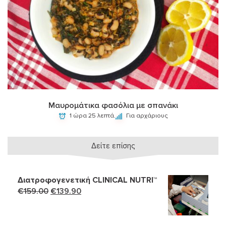
Μαυρομάτικα φασόλια με σπανάκι
1 ώρα 25 λεπτά.
Για αρχάριους
Δείτε επίσης
Διατροφογενετική CLINICAL NUTRI™
Original
Η
€
159.00
€
139.90
price
τρέχουσα
was:
τιμή