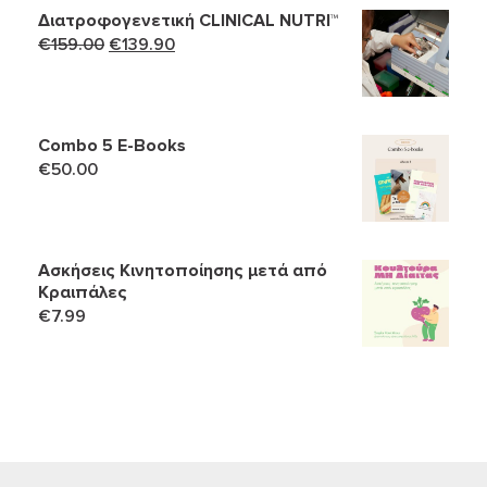
Διατροφογενετική CLINICAL NUTRI™
Original
Η
€
159.00
€
139.90
price
τρέχουσα
was:
τιμή
€159.00.
είναι:
Combo 5 Ε-Books
€139.90.
€
50.00
Ασκήσεις Κινητοποίησης μετά από
Κραιπάλες
€
7.99