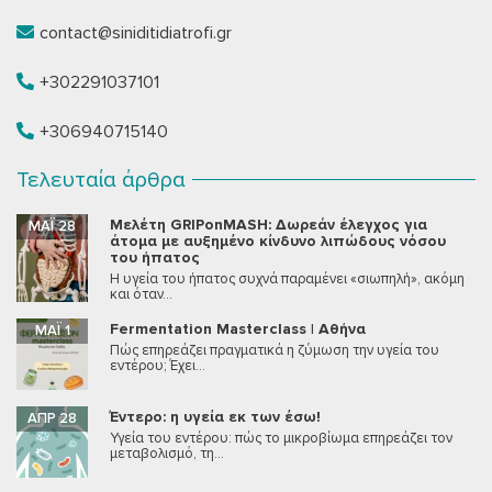
contact@siniditidiatrofi.gr
+302291037101
+306940715140
Τελευταία άρθρα
Μελέτη GRIPonMASH: Δωρεάν έλεγχος για
ΜΆΙ 28
άτομα με αυξημένο κίνδυνο λιπώδους νόσου
του ήπατος
Η υγεία του ήπατος συχνά παραμένει «σιωπηλή», ακόμη
και όταν...
Fermentation Masterclass | Αθήνα
ΜΆΙ 1
Πώς επηρεάζει πραγματικά η ζύμωση την υγεία του
εντέρου; Έχει...
Έντερο: η υγεία εκ των έσω!
ΑΠΡ 28
Υγεία του εντέρου: πώς το μικροβίωμα επηρεάζει τον
μεταβολισμό, τη...