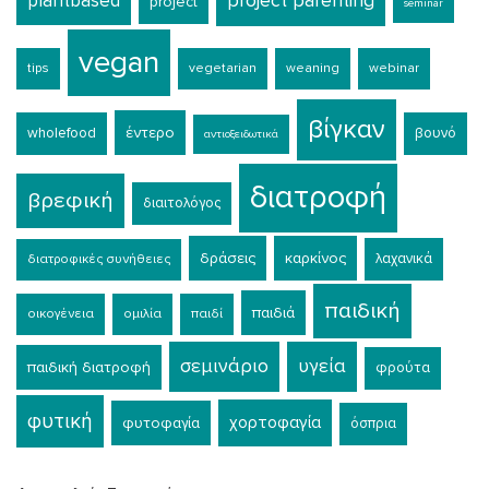
plantbased
project parenting
project
seminar
vegan
tips
vegetarian
weaning
webinar
βίγκαν
έντερο
wholefood
βουνό
αντιοξειδωτικά
διατροφή
βρεφική
διαιτολόγος
δράσεις
καρκίνος
λαχανικά
διατροφικές συνήθειες
παιδική
παιδιά
οικογένεια
ομιλία
παιδί
σεμινάριο
υγεία
παιδική διατροφή
φρούτα
φυτική
χορτοφαγία
φυτοφαγία
όσπρια