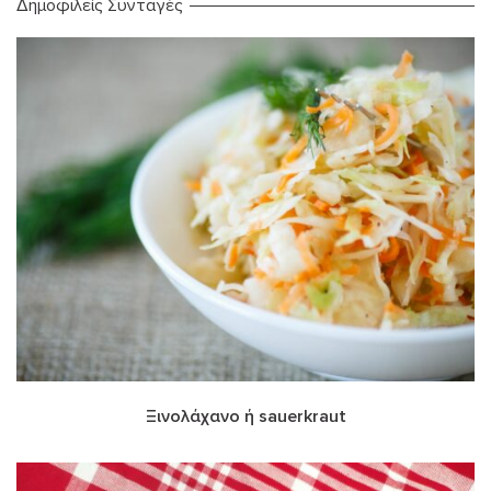
Δημοφιλείς Συνταγές
Ξινολάχανο ή sauerkraut