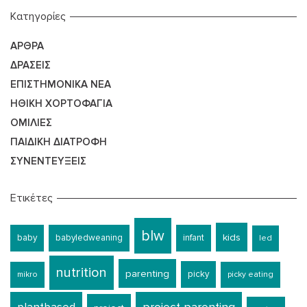
Kατηγορίες
ΆΡΘΡΑ
ΔΡΆΣΕΙΣ
ΕΠΙΣΤΗΜΟΝΙΚΆ ΝΈΑ
ΗΘΙΚΉ ΧΟΡΤΟΦΑΓΊΑ
ΟΜΙΛΊΕΣ
ΠΑΙΔΙΚΉ ΔΙΑΤΡΟΦΉ
ΣΥΝΕΝΤΕΎΞΕΙΣ
Ετικέτες
blw
kids
baby
babyledweaning
infant
led
nutrition
parenting
picky
mikro
picky eating