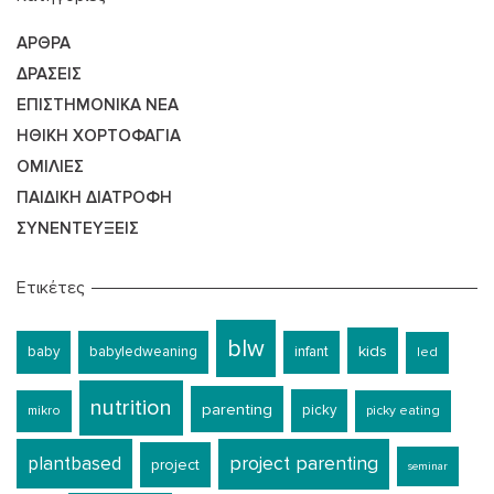
ΆΡΘΡΑ
ΔΡΆΣΕΙΣ
ΕΠΙΣΤΗΜΟΝΙΚΆ ΝΈΑ
ΗΘΙΚΉ ΧΟΡΤΟΦΑΓΊΑ
ΟΜΙΛΊΕΣ
ΠΑΙΔΙΚΉ ΔΙΑΤΡΟΦΉ
ΣΥΝΕΝΤΕΎΞΕΙΣ
Ετικέτες
blw
kids
baby
babyledweaning
infant
led
nutrition
parenting
picky
mikro
picky eating
plantbased
project parenting
project
seminar