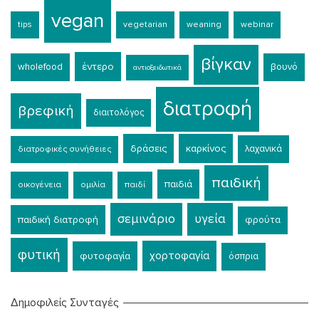
vegan
tips
vegetarian
weaning
webinar
βίγκαν
έντερο
wholefood
βουνό
αντιοξειδωτικά
διατροφή
βρεφική
διαιτολόγος
δράσεις
καρκίνος
λαχανικά
διατροφικές συνήθειες
παιδική
παιδιά
οικογένεια
ομιλία
παιδί
σεμινάριο
υγεία
παιδική διατροφή
φρούτα
φυτική
χορτοφαγία
φυτοφαγία
όσπρια
Δημοφιλείς Συνταγές