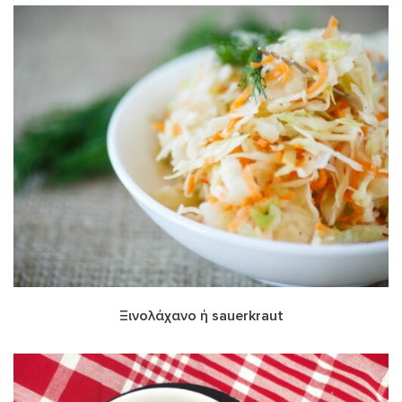
Ξινολάχανο ή sauerkraut