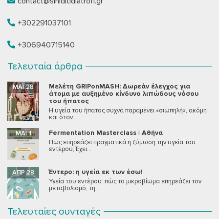
contact@siniditidiatrofi.gr
+302291037101
+306940715140
Τελευταία άρθρα
Μελέτη GRIPonMASH: Δωρεάν έλεγχος για
ΜΆΙ 28
άτομα με αυξημένο κίνδυνο λιπώδους νόσου
του ήπατος
Η υγεία του ήπατος συχνά παραμένει «σιωπηλή», ακόμη
και όταν...
Fermentation Masterclass | Αθήνα
ΜΆΙ 1
Πώς επηρεάζει πραγματικά η ζύμωση την υγεία του
εντέρου; Έχει...
Έντερο: η υγεία εκ των έσω!
ΑΠΡ 28
Υγεία του εντέρου: πώς το μικροβίωμα επηρεάζει τον
μεταβολισμό, τη...
Τελευταίες συνταγές