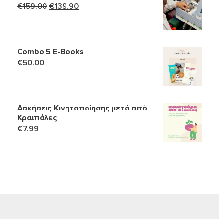
Original
Η
€
159.00
€
139.90
price
τρέχουσα
was:
τιμή
€159.00.
είναι:
Combo 5 Ε-Books
€139.90.
€
50.00
Ασκήσεις Κινητοποίησης μετά από
Κραιπάλες
€
7.99