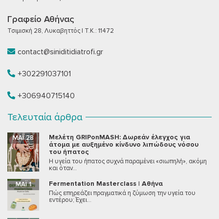
Γραφείο Αθήνας
Τσιμισκή 28, Λυκαβηττός | T.K.: 11472
contact@siniditidiatrofi.gr
+302291037101
+306940715140
Τελευταία άρθρα
Μελέτη GRIPonMASH: Δωρεάν έλεγχος για
ΜΆΙ 28
άτομα με αυξημένο κίνδυνο λιπώδους νόσου
του ήπατος
Η υγεία του ήπατος συχνά παραμένει «σιωπηλή», ακόμη
και όταν...
Fermentation Masterclass | Αθήνα
ΜΆΙ 1
Πώς επηρεάζει πραγματικά η ζύμωση την υγεία του
εντέρου; Έχει...