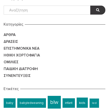
Kατηγορίες
ΆΡΘΡΑ
ΔΡΆΣΕΙΣ
ΕΠΙΣΤΗΜΟΝΙΚΆ ΝΈΑ
ΗΘΙΚΉ ΧΟΡΤΟΦΑΓΊΑ
ΟΜΙΛΊΕΣ
ΠΑΙΔΙΚΉ ΔΙΑΤΡΟΦΉ
ΣΥΝΕΝΤΕΎΞΕΙΣ
Ετικέτες
blw
kids
baby
babyledweaning
infant
led