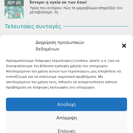
Έντερο: η υγεία εκ των έσω!
ΑΠΡ 28
Υγεία του εντέρου: πώς το μικροβίωμα επηρεάζει τον
μεταβολισμό, τη...
Τελευταίες συνταγές
Σοκολατένια Μους Τόφου
ΣΕΠ 2
Διαχείριση προσωπικών
Μια μους σοκολάτας για όλους εμάς που θέλουμε να
συστήσουμε...
δεδομένων
Χρησιμοποιούμε διάφορες τεχνολογίες ( cookies, pixels, κ.α. ) για να
Vegan Χωριάτικη Σαλάτα με Φέτα από Τόφου
ΙΟΎΝ 26
διασφαλίσουμε την βέλτιστη εμπειρία χρήσής του ιστοχώρου.
Καλοκαίρι, ζεστάρα και “χωριάτικη” σαλάτα! Έχοντας
Αποδεχόμενοι την χρήση αυτών των τεχνολογιών, μας επιτρέπετε να
μεγαλώσει με αυτό το...
εντοπίζουμε και να επιλύουμε σημαντικά προβλήματα. Μη
αποδεχόμενοι την χρήση τους, πιθανόν να αντιμετωπίσετε κάποια
Πικάντικες πέννες με ντομάτα
ΙΟΎΝ 18
προβλήματα σε διάφορες λειτουργίες του ιστοχώρου.
Και σε ποιο άτομο δεν αρέσει μία νόστιμη μακαρονάδα
με...
Αποδοχή
Απόρριψη
Επιλογές