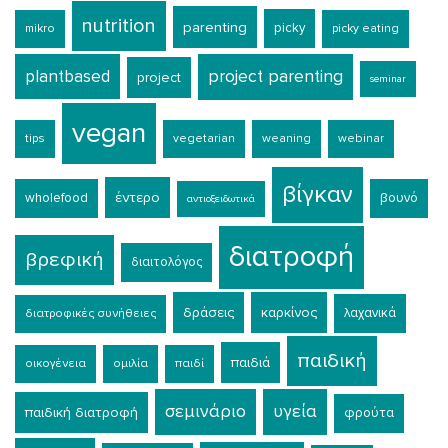
nutrition
parenting
picky
mikro
picky eating
plantbased
project parenting
project
seminar
vegan
tips
vegetarian
weaning
webinar
βίγκαν
έντερο
wholefood
βουνό
αντιοξειδωτικά
διατροφή
βρεφική
διαιτολόγος
δράσεις
καρκίνος
λαχανικά
διατροφικές συνήθειες
παιδική
παιδιά
οικογένεια
ομιλία
παιδί
σεμινάριο
υγεία
παιδική διατροφή
φρούτα