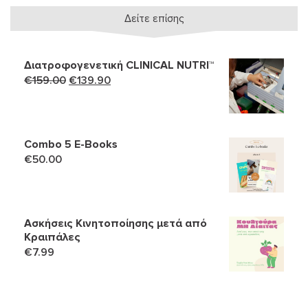
Δείτε επίσης
Διατροφογενετική CLINICAL NUTRI™
Original
Η
€
159.00
€
139.90
price
τρέχουσα
was:
τιμή
€159.00.
είναι:
Combo 5 Ε-Books
€139.90.
€
50.00
Ασκήσεις Κινητοποίησης μετά από
Κραιπάλες
€
7.99