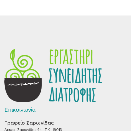
Επικοινωνία
Γραφείο Σαρωνίδας
Λεωφ. Σαρωνίδας 44 | T.K.: 19013