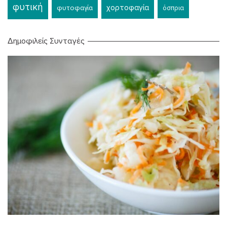
φυτική
χορτοφαγία
φυτοφαγία
όσπρια
Δημοφιλείς Συνταγές