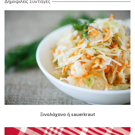
Δημοφιλείς Συνταγές
Ξινολάχανο ή sauerkraut