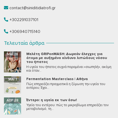
contact@siniditidiatrofi.gr
+302291037101
+306940715140
Τελευταία άρθρα
Μελέτη GRIPonMASH: Δωρεάν έλεγχος για
ΜΆΙ 28
άτομα με αυξημένο κίνδυνο λιπώδους νόσου
του ήπατος
Η υγεία του ήπατος συχνά παραμένει «σιωπηλή», ακόμη
και όταν...
Fermentation Masterclass | Αθήνα
ΜΆΙ 1
Πώς επηρεάζει πραγματικά η ζύμωση την υγεία του
εντέρου; Έχει...
Έντερο: η υγεία εκ των έσω!
ΑΠΡ 28
Υγεία του εντέρου: πώς το μικροβίωμα επηρεάζει τον
μεταβολισμό, τη...