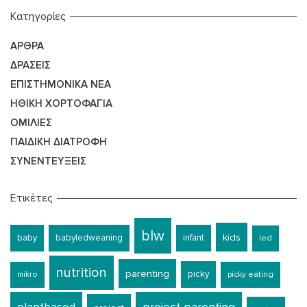
Kατηγορίες
ΆΡΘΡΑ
ΔΡΆΣΕΙΣ
ΕΠΙΣΤΗΜΟΝΙΚΆ ΝΈΑ
ΗΘΙΚΉ ΧΟΡΤΟΦΑΓΊΑ
ΟΜΙΛΊΕΣ
ΠΑΙΔΙΚΉ ΔΙΑΤΡΟΦΉ
ΣΥΝΕΝΤΕΎΞΕΙΣ
Ετικέτες
blw
kids
baby
babyledweaning
infant
led
nutrition
parenting
picky
mikro
picky eating