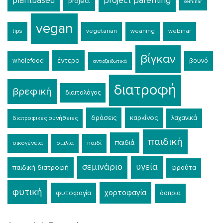
plantbased
project parenting
project
seminar
vegan
tips
vegetarian
weaning
webinar
βίγκαν
έντερο
wholefood
βουνό
αντιοξειδωτικά
διατροφή
βρεφική
διαιτολόγος
δράσεις
καρκίνος
λαχανικά
διατροφικές συνήθειες
παιδική
παιδιά
οικογένεια
ομιλία
παιδί
σεμινάριο
υγεία
παιδική διατροφή
φρούτα
φυτική
χορτοφαγία
φυτοφαγία
όσπρια