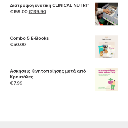
Διατροφογενετική CLINICAL NUTRI™
Original
Η
€
159.00
€
139.90
price
τρέχουσα
was:
τιμή
€159.00.
είναι:
Combo 5 Ε-Books
€139.90.
€
50.00
Ασκήσεις Κινητοποίησης μετά από
Κραιπάλες
€
7.99