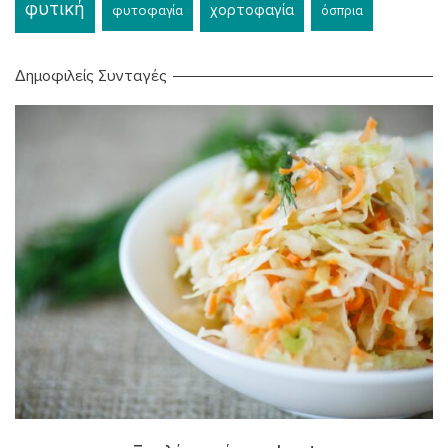
φυτική
χορτοφαγία
φυτοφαγία
όσπρια
Δημοφιλείς Συνταγές