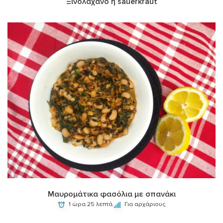
Ξινολάχανο ή sauerkraut
Μαυρομάτικα φασόλια με σπανάκι
1 ώρα 25 λεπτά.
Για αρχάριους