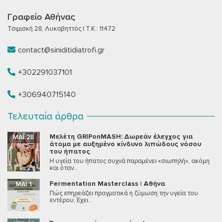
Γραφείο Αθήνας
Τσιμισκή 28, Λυκαβηττός | T.K.: 11472
contact@siniditidiatrofi.gr
+302291037101
+306940715140
Τελευταία άρθρα
Μελέτη GRIPonMASH: Δωρεάν έλεγχος για
ΜΆΙ 28
άτομα με αυξημένο κίνδυνο λιπώδους νόσου
του ήπατος
Η υγεία του ήπατος συχνά παραμένει «σιωπηλή», ακόμη
και όταν...
Fermentation Masterclass | Αθήνα
ΜΆΙ 1
Πώς επηρεάζει πραγματικά η ζύμωση την υγεία του
εντέρου; Έχει...