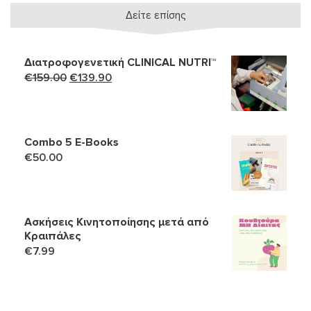
Δείτε επίσης
Διατροφογενετική CLINICAL NUTRI™
Original
Η
€
159.00
€
139.90
price
τρέχουσα
was:
τιμή
€159.00.
είναι:
Combo 5 Ε-Books
€139.90.
€
50.00
Ασκήσεις Κινητοποίησης μετά από
Κραιπάλες
€
7.99