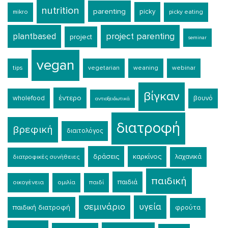
nutrition
parenting
picky
mikro
picky eating
plantbased
project parenting
project
seminar
vegan
tips
vegetarian
weaning
webinar
βίγκαν
έντερο
wholefood
βουνό
αντιοξειδωτικά
διατροφή
βρεφική
διαιτολόγος
δράσεις
καρκίνος
λαχανικά
διατροφικές συνήθειες
παιδική
παιδιά
οικογένεια
ομιλία
παιδί
σεμινάριο
υγεία
παιδική διατροφή
φρούτα