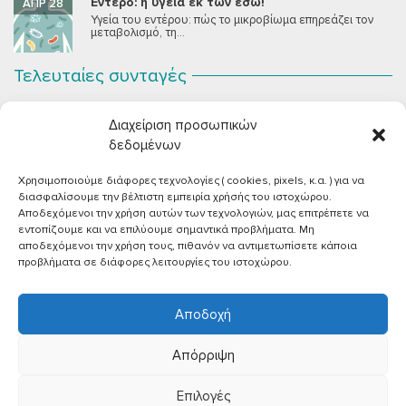
Έντερο: η υγεία εκ των έσω!
ΑΠΡ 28
Υγεία του εντέρου: πώς το μικροβίωμα επηρεάζει τον
μεταβολισμό, τη...
Τελευταίες συνταγές
Σοκολατένια Μους Τόφου
ΣΕΠ 2
Διαχείριση προσωπικών
Μια μους σοκολάτας για όλους εμάς που θέλουμε να
συστήσουμε...
δεδομένων
Χρησιμοποιούμε διάφορες τεχνολογίες ( cookies, pixels, κ.α. ) για να
Vegan Χωριάτικη Σαλάτα με Φέτα από Τόφου
ΙΟΎΝ 26
διασφαλίσουμε την βέλτιστη εμπειρία χρήσής του ιστοχώρου.
Καλοκαίρι, ζεστάρα και “χωριάτικη” σαλάτα! Έχοντας
Αποδεχόμενοι την χρήση αυτών των τεχνολογιών, μας επιτρέπετε να
μεγαλώσει με αυτό το...
εντοπίζουμε και να επιλύουμε σημαντικά προβλήματα. Μη
αποδεχόμενοι την χρήση τους, πιθανόν να αντιμετωπίσετε κάποια
Πικάντικες πέννες με ντομάτα
ΙΟΎΝ 18
προβλήματα σε διάφορες λειτουργίες του ιστοχώρου.
Και σε ποιο άτομο δεν αρέσει μία νόστιμη μακαρονάδα
με...
Αποδοχή
Απόρριψη
Επιλογές