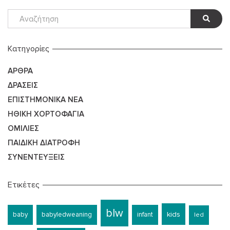
Kατηγορίες
ΆΡΘΡΑ
ΔΡΆΣΕΙΣ
ΕΠΙΣΤΗΜΟΝΙΚΆ ΝΈΑ
ΗΘΙΚΉ ΧΟΡΤΟΦΑΓΊΑ
ΟΜΙΛΊΕΣ
ΠΑΙΔΙΚΉ ΔΙΑΤΡΟΦΉ
ΣΥΝΕΝΤΕΎΞΕΙΣ
Ετικέτες
blw
kids
baby
babyledweaning
infant
led