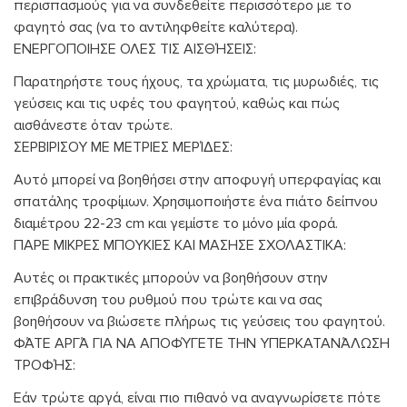
περισπασμούς για να συνδεθείτε περισσότερο με το
φαγητό σας (να το αντιληφθείτε καλύτερα).
ΕΝΕΡΓΟΠΟΙΗΣΕ ΟΛΕΣ ΤΙΣ ΑΙΣΘΉΣΕΙΣ:
Παρατηρήστε τους ήχους, τα χρώματα, τις μυρωδιές, τις
γεύσεις και τις υφές του φαγητού, καθώς και πώς
αισθάνεστε όταν τρώτε.
ΣΕΡΒΙΡΙΣΟΥ ΜΕ ΜΕΤΡΙΕΣ ΜΕΡΊΔΕΣ:
Αυτό μπορεί να βοηθήσει στην αποφυγή υπερφαγίας και
σπατάλης τροφίμων. Χρησιμοποιήστε ένα πιάτο δείπνου
διαμέτρου 22-23 cm και γεμίστε το μόνο μία φορά.
ΠΑΡΕ ΜΙΚΡΕΣ ΜΠΟΥΚΙΕΣ ΚΑΙ ΜΑΣΗΣΕ ΣΧΟΛΑΣΤΙΚΑ:
Αυτές οι πρακτικές μπορούν να βοηθήσουν στην
επιβράδυνση του ρυθμού που τρώτε και να σας
βοηθήσουν να βιώσετε πλήρως τις γεύσεις του φαγητού.
ΦΆΤΕ ΑΡΓΆ ΓΙΑ ΝΑ ΑΠΟΦΎΓΕΤΕ ΤΗΝ ΥΠΕΡΚΑΤΑΝΆΛΩΣΗ
ΤΡΟΦΉΣ:
Εάν τρώτε αργά, είναι πιο πιθανό να αναγνωρίσετε πότε