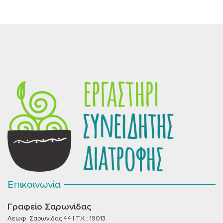
Επικοινωνία
Γραφείο Σαρωνίδας
Λεωφ. Σαρωνίδας 44 | T.K.: 19013