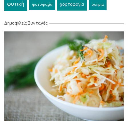
φυτική
χορτοφαγία
φυτοφαγία
όσπρια
Δημοφιλείς Συνταγές