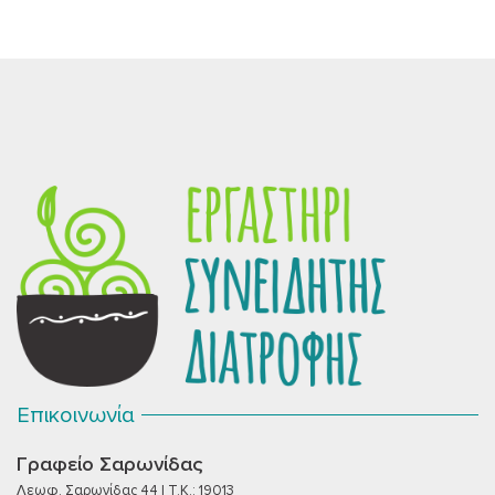
Επικοινωνία
Γραφείο Σαρωνίδας
Λεωφ. Σαρωνίδας 44 | T.K.: 19013