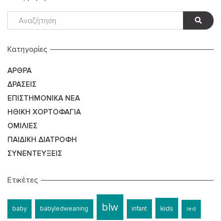
Kατηγορίες
ΆΡΘΡΑ
ΔΡΆΣΕΙΣ
ΕΠΙΣΤΗΜΟΝΙΚΆ ΝΈΑ
ΗΘΙΚΉ ΧΟΡΤΟΦΑΓΊΑ
ΟΜΙΛΊΕΣ
ΠΑΙΔΙΚΉ ΔΙΑΤΡΟΦΉ
ΣΥΝΕΝΤΕΎΞΕΙΣ
Ετικέτες
blw
kids
baby
babyledweaning
infant
led