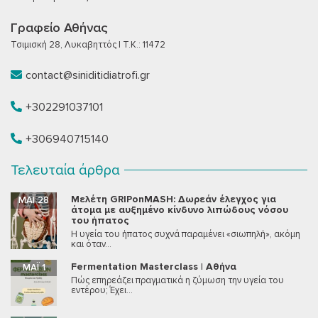
Γραφείο Αθήνας
Τσιμισκή 28, Λυκαβηττός | T.K.: 11472
contact@siniditidiatrofi.gr
+302291037101
+306940715140
Τελευταία άρθρα
Μελέτη GRIPonMASH: Δωρεάν έλεγχος για
ΜΆΙ 28
άτομα με αυξημένο κίνδυνο λιπώδους νόσου
του ήπατος
Η υγεία του ήπατος συχνά παραμένει «σιωπηλή», ακόμη
και όταν...
Fermentation Masterclass | Αθήνα
ΜΆΙ 1
Πώς επηρεάζει πραγματικά η ζύμωση την υγεία του
εντέρου; Έχει...