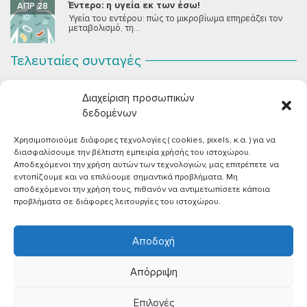
Έντερο: η υγεία εκ των έσω!
ΑΠΡ 28
Υγεία του εντέρου: πώς το μικροβίωμα επηρεάζει τον
μεταβολισμό, τη...
Τελευταίες συνταγές
Σοκολατένια Μους Τόφου
ΣΕΠ 2
Διαχείριση προσωπικών
Μια μους σοκολάτας για όλους εμάς που θέλουμε να
συστήσουμε...
δεδομένων
Χρησιμοποιούμε διάφορες τεχνολογίες ( cookies, pixels, κ.α. ) για να
Vegan Χωριάτικη Σαλάτα με Φέτα από Τόφου
ΙΟΎΝ 26
διασφαλίσουμε την βέλτιστη εμπειρία χρήσής του ιστοχώρου.
Καλοκαίρι, ζεστάρα και “χωριάτικη” σαλάτα! Έχοντας
Αποδεχόμενοι την χρήση αυτών των τεχνολογιών, μας επιτρέπετε να
μεγαλώσει με αυτό το...
εντοπίζουμε και να επιλύουμε σημαντικά προβλήματα. Μη
αποδεχόμενοι την χρήση τους, πιθανόν να αντιμετωπίσετε κάποια
Πικάντικες πέννες με ντομάτα
ΙΟΎΝ 18
προβλήματα σε διάφορες λειτουργίες του ιστοχώρου.
Και σε ποιο άτομο δεν αρέσει μία νόστιμη μακαρονάδα
με...
Αποδοχή
Απόρριψη
Επιλογές