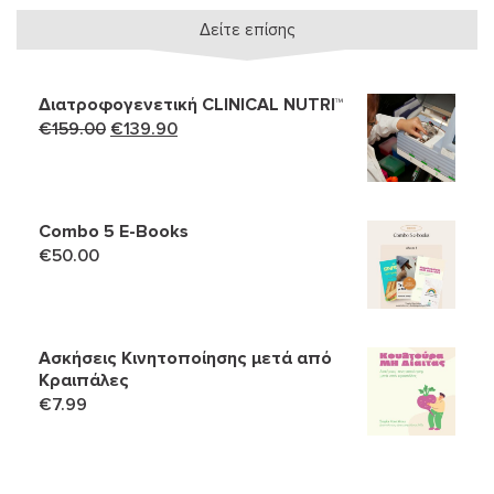
Δείτε επίσης
Διατροφογενετική CLINICAL NUTRI™
Original
Η
€
159.00
€
139.90
price
τρέχουσα
was:
τιμή
€159.00.
είναι:
Combo 5 Ε-Books
€139.90.
€
50.00
Ασκήσεις Κινητοποίησης μετά από
Κραιπάλες
€
7.99