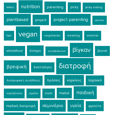
nutrition
parenting
picky
mikro
picky eating
plantbased
project parenting
project
seminar
vegan
tips
vegetarian
weaning
webinar
βίγκαν
έντερο
wholefood
βουνό
αντιοξειδωτικά
διατροφή
βρεφική
διαιτολόγος
δράσεις
καρκίνος
λαχανικά
διατροφικές συνήθειες
παιδική
παιδιά
οικογένεια
ομιλία
παιδί
σεμινάριο
υγεία
παιδική διατροφή
φρούτα