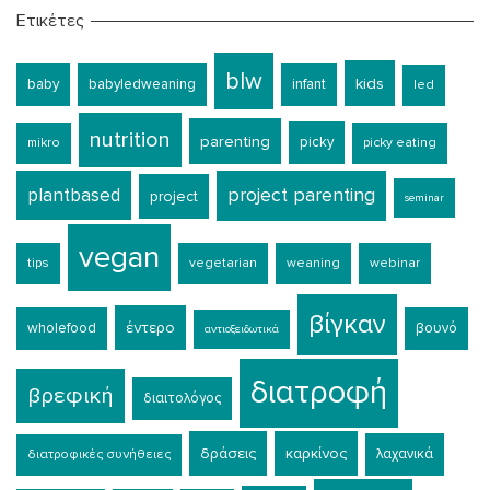
Ετικέτες
blw
kids
baby
babyledweaning
infant
led
nutrition
parenting
picky
mikro
picky eating
plantbased
project parenting
project
seminar
vegan
tips
vegetarian
weaning
webinar
βίγκαν
έντερο
wholefood
βουνό
αντιοξειδωτικά
διατροφή
βρεφική
διαιτολόγος
δράσεις
καρκίνος
λαχανικά
διατροφικές συνήθειες