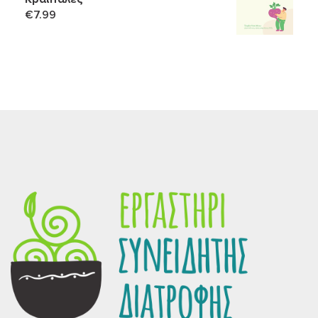
€
7.99