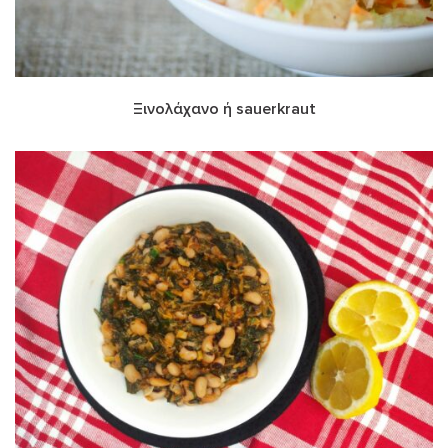
Ξινολάχανο ή sauerkraut