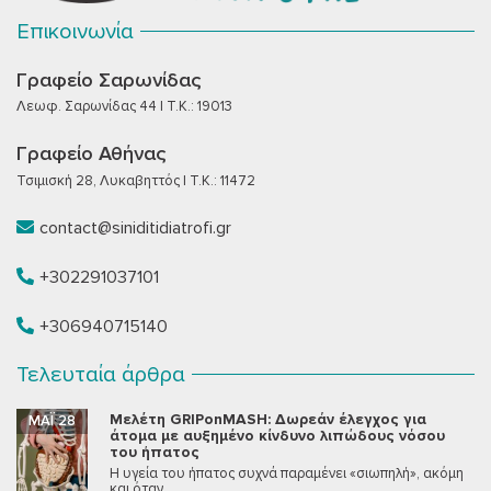
Επικοινωνία
Γραφείο Σαρωνίδας
Λεωφ. Σαρωνίδας 44 | T.K.: 19013
Γραφείο Αθήνας
Τσιμισκή 28, Λυκαβηττός | T.K.: 11472
contact@siniditidiatrofi.gr
+302291037101
+306940715140
Τελευταία άρθρα
Μελέτη GRIPonMASH: Δωρεάν έλεγχος για
ΜΆΙ 28
άτομα με αυξημένο κίνδυνο λιπώδους νόσου
του ήπατος
Η υγεία του ήπατος συχνά παραμένει «σιωπηλή», ακόμη
και όταν...