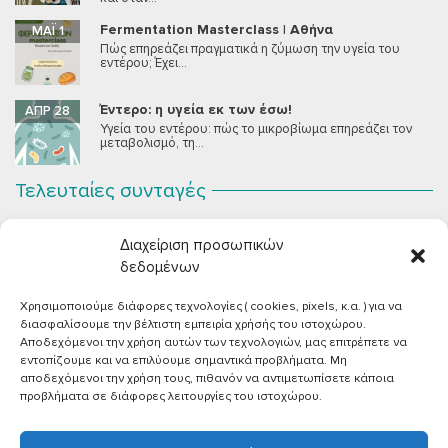
Fermentation Masterclass | Αθήνα
ΜΆΙ 1
Πώς επηρεάζει πραγματικά η ζύμωση την υγεία του
εντέρου; Έχει...
Έντερο: η υγεία εκ των έσω!
ΑΠΡ 28
Υγεία του εντέρου: πώς το μικροβίωμα επηρεάζει τον
μεταβολισμό, τη...
Τελευταίες συνταγές
Σοκολατένια Μους Τόφου
ΣΕΠ 2
Διαχείριση προσωπικών
Μια μους σοκολάτας για όλους εμάς που θέλουμε να
συστήσουμε...
δεδομένων
Χρησιμοποιούμε διάφορες τεχνολογίες ( cookies, pixels, κ.α. ) για να
Vegan Χωριάτικη Σαλάτα με Φέτα από Τόφου
ΙΟΎΝ 26
διασφαλίσουμε την βέλτιστη εμπειρία χρήσής του ιστοχώρου.
Καλοκαίρι, ζεστάρα και “χωριάτικη” σαλάτα! Έχοντας
Αποδεχόμενοι την χρήση αυτών των τεχνολογιών, μας επιτρέπετε να
μεγαλώσει με αυτό το...
εντοπίζουμε και να επιλύουμε σημαντικά προβλήματα. Μη
αποδεχόμενοι την χρήση τους, πιθανόν να αντιμετωπίσετε κάποια
Πικάντικες πέννες με ντομάτα
ΙΟΎΝ 18
προβλήματα σε διάφορες λειτουργίες του ιστοχώρου.
Και σε ποιο άτομο δεν αρέσει μία νόστιμη μακαρονάδα
με...