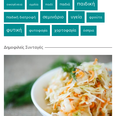
παιδική
παιδιά
οικογένεια
ομιλία
παιδί
σεμινάριο
υγεία
παιδική διατροφή
φρούτα
φυτική
χορτοφαγία
φυτοφαγία
όσπρια
Δημοφιλείς Συνταγές