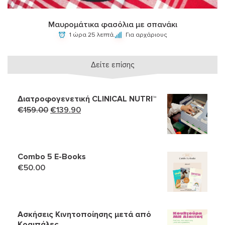
Μαυρομάτικα φασόλια με σπανάκι
1 ώρα 25 λεπτά.
Για αρχάριους
Δείτε επίσης
Διατροφογενετική CLINICAL NUTRI™
Original
Η
€
159.00
€
139.90
price
τρέχουσα
was:
τιμή
€159.00.
είναι:
Combo 5 Ε-Books
€139.90.
€
50.00
Ασκήσεις Κινητοποίησης μετά από
Κραιπάλες