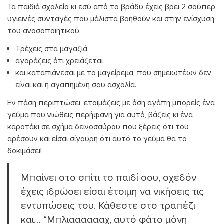
Τα παιδιά σχολείο κι εσύ από το βράδυ έχεις βρει 2 σούπερ
υγιεινές συνταγές που μάλιστα βοηθούν και στην ενίσχυση
του ανοσοποιητικού.
Τρέχεις στα μαγαζιά,
αγοράζεις ότι χρειάζεται
και καταπιάνεσαι με το μαγείρεμα, που σημειωτέων δεν
είναι και η αγαπημένη σου ασχολία.
Εν πάση περιπτώσει, ετοιμάζεις με όση αγάπη μπορείς ένα
γεύμα που νιώθεις περήφανη για αυτό, βάζεις κι ένα
καροτάκι σε σχήμα δεινοσαύρου που ξέρεις ότι του
αρέσουν και είσαι σίγουρη ότι αυτό το γεύμα θα το
δοκιμάσει!
Μπαίνει στο σπίτι το παιδί σου, σχεδόν
έχεις ιδρώσει είσαι έτοιμη να νικήσεις τις
εντυπώσεις του. Κάθεστε στο τραπέζι
και… “Μπλιααααααχ, αυτό φάτο μόνη