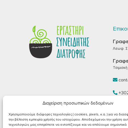
Επικο
Γραφε
Λεωφ. Σα
Γραφε
Τσιμισκή 
conta
+30
Διαχείριση προσωπικών δεδομένων
+30
Χρησιμοποιούμε διάφορες τεχνολογίες ( cookies, pixels, κ.α. ) για να δια
την βέλτιστη εμπειρία χρήσής του ιστοχώρου. Αποδεχόμενοι την χρήση α
τεχνολογιών, μας επιτρέπετε να εντοπίζουμε και να επιλύουμε σημαντικά