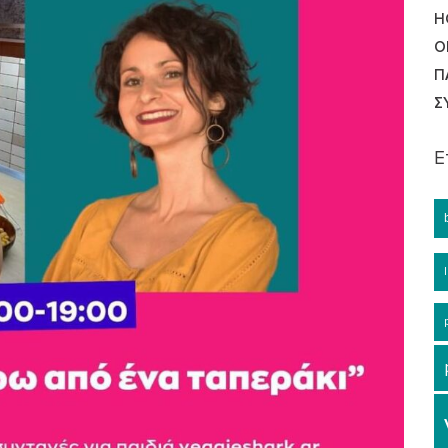
Η
Ο
Π
Σ
Ε