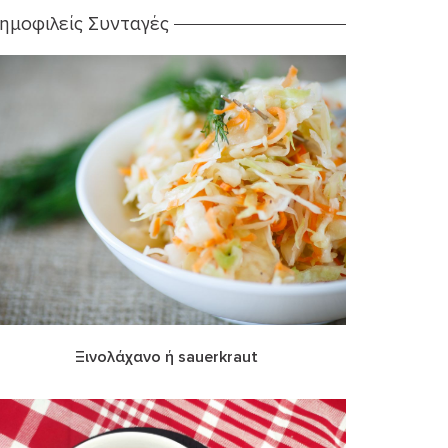
ημοφιλείς Συνταγές
Ξινολάχανο ή sauerkraut