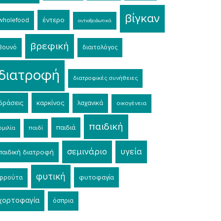
βίγκαν
έντερο
wholefood
αντιοξειδωτικά
βρεφική
βουνό
διαιτολόγος
διατροφή
διατροφικές συνήθειες
δράσεις
καρκίνος
λαχανικά
οικογένεια
παιδική
παιδιά
ομιλία
παιδί
σεμινάριο
υγεία
παιδική διατροφή
φυτική
φυτοφαγία
φρούτα
χορτοφαγία
όσπρια