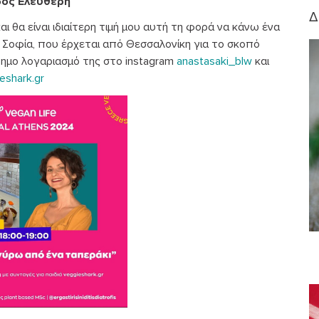
δος Ελεύθερη
Δ
 θα είναι ιδιαίτερη τιμή μου αυτή τη φορά να κάνω ένα
τη Σοφία, που έρχεται από Θεσσαλονίκη για το σκοπό
φημο λογαριασμό της στο instagram
anastasaki_blw
και
eshark.gr