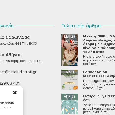
ινωνία
Τελευταία άρθρα
Μελέτη GRIPonMA
ίο Σαρωνίδας
ΜΆΙ 28
Δωρεάν έλεγχος γ
ρωνίδας 44 | T.K.: 19013
άτομα με αυξημέ
κίνδυνο λιπώδους
του ήπατος
ίο Αθήνας
Η υγεία του ήπατος 
παραμένει «σιωπηλή»
28, Λυκαβηττός | T.K.: 11472
και όταν...
ct@siniditidiatrofi.gr
Fermentation
ΜΆΙ 1
Masterclass | Αθή
Πώς επηρεάζει πραγμ
2291037101
ζύμωση την υγεία το
εντέρου; Έχει...
6940715140
Έντερο: η υγεία ε
ΑΠΡ 28
έσω!
σφαλίσουμε
Υγεία του εντέρου: π
υτών των
μικροβίωμα επηρεάζε
μεταβολισμό, τη...