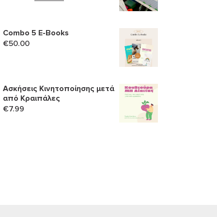
price
τρέχουσα
was:
τιμή
€159.00.
είναι:
Combo 5 Ε-Books
€
50.00
€139.90.
Ασκήσεις Κινητοποίησης μετά
από Κραιπάλες
€
7.99