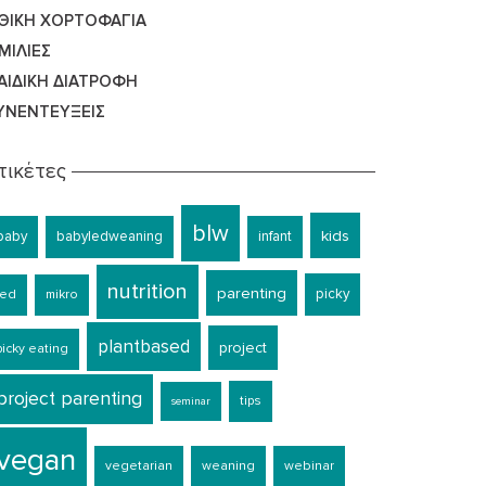
ΘΙΚΉ ΧΟΡΤΟΦΑΓΊΑ
ΜΙΛΊΕΣ
ΑΙΔΙΚΉ ΔΙΑΤΡΟΦΉ
ΥΝΕΝΤΕΎΞΕΙΣ
τικέτες
blw
kids
baby
babyledweaning
infant
nutrition
parenting
picky
led
mikro
plantbased
project
picky eating
project parenting
tips
seminar
vegan
vegetarian
weaning
webinar