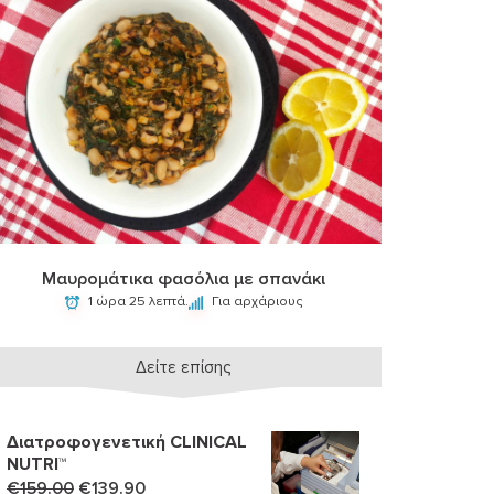
Μαυρομάτικα φασόλια με σπανάκι
1 ώρα 25 λεπτά.
Για αρχάριους
Δείτε επίσης
Διατροφογενετική CLINICAL
NUTRI™
Original
Η
€
159.00
€
139.90