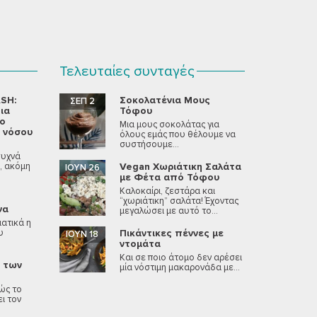
Τελευταίες συνταγές
SH:
Σοκολατένια Μους
ΣΕΠ 2
ια
Τόφου
νο
Μια μους σοκολάτας για
 νόσου
όλους εμάς που θέλουμε να
συστήσουμε...
συχνά
, ακόμη
Vegan Χωριάτικη Σαλάτα
ΙΟΎΝ 26
με Φέτα από Τόφου
Καλοκαίρι, ζεστάρα και
“χωριάτικη” σαλάτα! Έχοντας
να
μεγαλώσει με αυτό το...
ατικά η
υ
Πικάντικες πέννες με
ΙΟΎΝ 18
ντομάτα
Και σε ποιο άτομο δεν αρέσει
κ των
μία νόστιμη μακαρονάδα με...
ώς το
ι τον