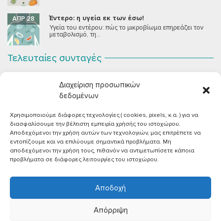
Έντερο: η υγεία εκ των έσω!
ΑΠΡ 28
Υγεία του εντέρου: πώς το μικροβίωμα επηρεάζει τον
μεταβολισμό, τη...
Τελευταίες συνταγές
Σοκολατένια Μους Τόφου
ΣΕΠ 2
Διαχείριση προσωπικών
Μια μους σοκολάτας για όλους εμάς που θέλουμε να
συστήσουμε...
δεδομένων
Χρησιμοποιούμε διάφορες τεχνολογίες ( cookies, pixels, κ.α. ) για να
Vegan Χωριάτικη Σαλάτα με Φέτα από Τόφου
ΙΟΎΝ 26
διασφαλίσουμε την βέλτιστη εμπειρία χρήσής του ιστοχώρου.
Καλοκαίρι, ζεστάρα και “χωριάτικη” σαλάτα! Έχοντας
Αποδεχόμενοι την χρήση αυτών των τεχνολογιών, μας επιτρέπετε να
μεγαλώσει με αυτό το...
εντοπίζουμε και να επιλύουμε σημαντικά προβλήματα. Μη
αποδεχόμενοι την χρήση τους, πιθανόν να αντιμετωπίσετε κάποια
Πικάντικες πέννες με ντομάτα
ΙΟΎΝ 18
προβλήματα σε διάφορες λειτουργίες του ιστοχώρου.
Και σε ποιο άτομο δεν αρέσει μία νόστιμη μακαρονάδα
με...
Αποδοχή
Απόρριψη