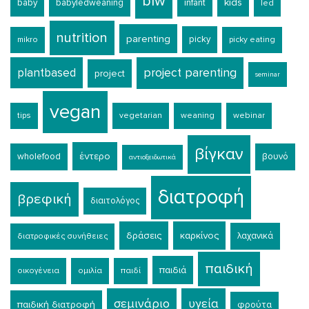
blw
kids
baby
babyledweaning
infant
led
nutrition
parenting
picky
mikro
picky eating
plantbased
project parenting
project
seminar
vegan
tips
vegetarian
weaning
webinar
βίγκαν
έντερο
wholefood
βουνό
αντιοξειδωτικά
διατροφή
βρεφική
διαιτολόγος
δράσεις
καρκίνος
λαχανικά
διατροφικές συνήθειες
παιδική
παιδιά
οικογένεια
ομιλία
παιδί
σεμινάριο
υγεία
παιδική διατροφή
φρούτα