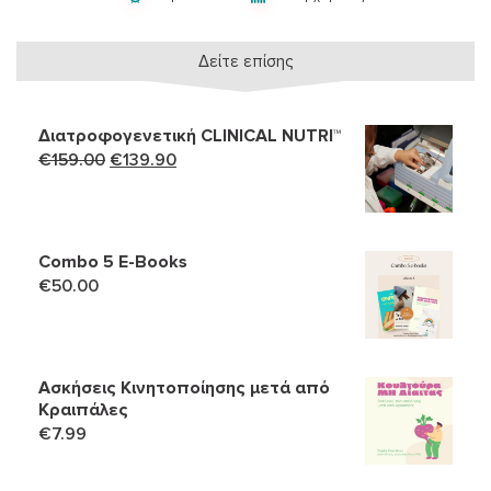
Δείτε επίσης
Διατροφογενετική CLINICAL NUTRI™
Original
Η
€
159.00
€
139.90
price
τρέχουσα
was:
τιμή
€159.00.
είναι:
Combo 5 Ε-Books
€139.90.
€
50.00
Ασκήσεις Κινητοποίησης μετά από
Κραιπάλες
€
7.99