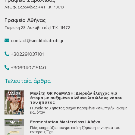
Γραφείο Σαρωνίδας
Λεωφ. Σαρωνίδας 44 | T.K.: 19013
Γραφείο Αθήνας
Τσιμισκή 28, Λυκαβηττός | T.K.: 11472
contact@siniditidiatrofi.gr
+302291037101
+306940715140
Τελευταία άρθρα
Μελέτη GRIPonMASH: Δωρεάν έλεγχος για
ΜΆΙ 28
άτομα με αυξημένο κίνδυνο λιπώδους νόσου
του ήπατος
Η υγεία του ήπατος συχνά παραμένει «σιωπηλή», ακόμη
και όταν...
Fermentation Masterclass | Αθήνα
ΜΆΙ 1
Πώς επηρεάζει πραγματικά η ζύμωση την υγεία του
εντέρου; Έχει...