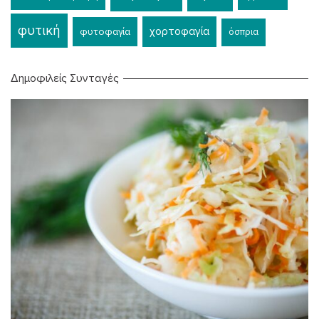
φυτική
χορτοφαγία
φυτοφαγία
όσπρια
Δημοφιλείς Συνταγές