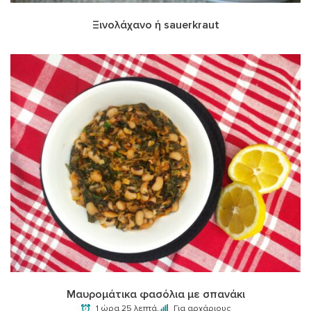
Ξινολάχανο ή sauerkraut
Μαυρομάτικα φασόλια με σπανάκι
1 ώρα 25 λεπτά.
Για αρχάριους