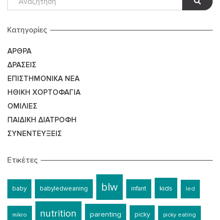
Kατηγορίες
ΆΡΘΡΑ
ΔΡΆΣΕΙΣ
ΕΠΙΣΤΗΜΟΝΙΚΆ ΝΈΑ
ΗΘΙΚΉ ΧΟΡΤΟΦΑΓΊΑ
ΟΜΙΛΊΕΣ
ΠΑΙΔΙΚΉ ΔΙΑΤΡΟΦΉ
ΣΥΝΕΝΤΕΎΞΕΙΣ
Ετικέτες
blw
kids
baby
babyledweaning
infant
led
nutrition
parenting
picky
mikro
picky eating