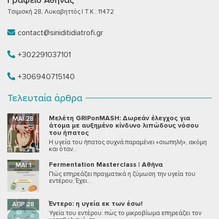
Τσιμισκή 28, Λυκαβηττός | T.K.: 11472
contact@siniditidiatrofi.gr
+302291037101
+306940715140
Τελευταία άρθρα
Μελέτη GRIPonMASH: Δωρεάν έλεγχος για
ΜΆΙ 28
άτομα με αυξημένο κίνδυνο λιπώδους νόσου
του ήπατος
Η υγεία του ήπατος συχνά παραμένει «σιωπηλή», ακόμη
και όταν...
Fermentation Masterclass | Αθήνα
ΜΆΙ 1
Πώς επηρεάζει πραγματικά η ζύμωση την υγεία του
εντέρου; Έχει...
Έντερο: η υγεία εκ των έσω!
ΑΠΡ 28
Υγεία του εντέρου: πώς το μικροβίωμα επηρεάζει τον