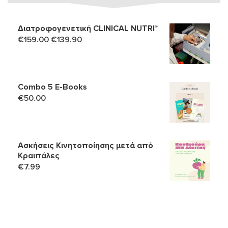
Διατροφογενετική CLINICAL NUTRI™
Original
Η
€
159.00
€
139.90
price
τρέχουσα
was:
τιμή
€159.00.
είναι:
Combo 5 Ε-Books
€139.90.
€
50.00
Ασκήσεις Κινητοποίησης μετά από
Κραιπάλες
€
7.99