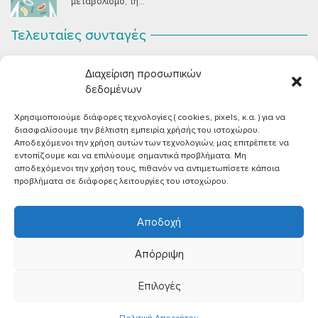
μεταβολισμό, τη...
Τελευταίες συνταγές
Σοκολατένια Μους Τόφου
ΣΕΠ 2
Διαχείριση προσωπικών
Μια μους σοκολάτας για όλους εμάς που θέλουμε να
συστήσουμε...
δεδομένων
Χρησιμοποιούμε διάφορες τεχνολογίες ( cookies, pixels, κ.α. ) για να
Vegan Χωριάτικη Σαλάτα με Φέτα από Τόφου
ΙΟΎΝ 26
διασφαλίσουμε την βέλτιστη εμπειρία χρήσής του ιστοχώρου.
Καλοκαίρι, ζεστάρα και “χωριάτικη” σαλάτα! Έχοντας
Αποδεχόμενοι την χρήση αυτών των τεχνολογιών, μας επιτρέπετε να
μεγαλώσει με αυτό το...
εντοπίζουμε και να επιλύουμε σημαντικά προβλήματα. Μη
αποδεχόμενοι την χρήση τους, πιθανόν να αντιμετωπίσετε κάποια
Πικάντικες πέννες με ντομάτα
ΙΟΎΝ 18
προβλήματα σε διάφορες λειτουργίες του ιστοχώρου.
Και σε ποιο άτομο δεν αρέσει μία νόστιμη μακαρονάδα
με...
Αποδοχή
Απόρριψη
Επιλογές
©2026 |
Όροι χρήσης
|
Πολιτική απορρήτου