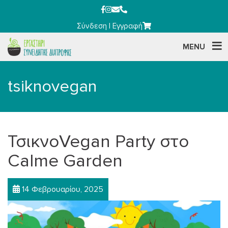
Σύνδεση
|
Εγγραφή
MENU
tsiknovegan
ΤσικνοVegan Party στο
Calme Garden
14 Φεβρουαρίου, 2025