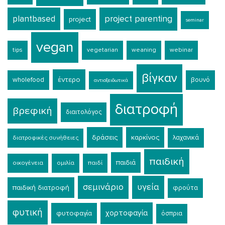
plantbased
project parenting
project
seminar
vegan
tips
vegetarian
weaning
webinar
βίγκαν
έντερο
wholefood
βουνό
αντιοξειδωτικά
διατροφή
βρεφική
διαιτολόγος
δράσεις
καρκίνος
λαχανικά
διατροφικές συνήθειες
παιδική
παιδιά
οικογένεια
ομιλία
παιδί
σεμινάριο
υγεία
παιδική διατροφή
φρούτα
φυτική
χορτοφαγία
φυτοφαγία
όσπρια