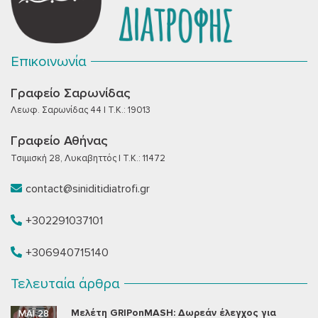
Επικοινωνία
Γραφείο Σαρωνίδας
Λεωφ. Σαρωνίδας 44 | T.K.: 19013
Γραφείο Αθήνας
Τσιμισκή 28, Λυκαβηττός | T.K.: 11472
contact@siniditidiatrofi.gr
+302291037101
+306940715140
Τελευταία άρθρα
Μελέτη GRIPonMASH: Δωρεάν έλεγχος για
ΜΆΙ 28