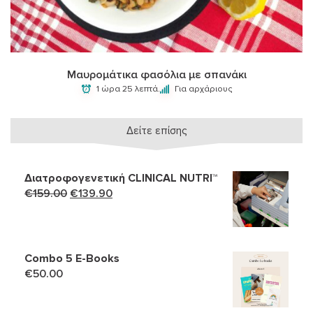
Μαυρομάτικα φασόλια με σπανάκι
1 ώρα 25 λεπτά.
Για αρχάριους
Δείτε επίσης
Διατροφογενετική CLINICAL NUTRI™
Original
Η
€
159.00
€
139.90
price
τρέχουσα
was:
τιμή
€159.00.
είναι:
Combo 5 Ε-Books
€139.90.
€
50.00