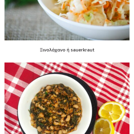
Ξινολάχανο ή sauerkraut