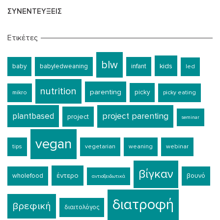
ΣΥΝΕΝΤΕΎΞΕΙΣ
Ετικέτες
blw
kids
baby
babyledweaning
infant
led
nutrition
parenting
picky
mikro
picky eating
plantbased
project parenting
project
seminar
vegan
tips
vegetarian
weaning
webinar
βίγκαν
έντερο
wholefood
βουνό
αντιοξειδωτικά
διατροφή
βρεφική
διαιτολόγος