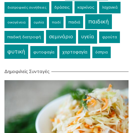
δράσεις
καρκίνος
λαχανικά
διατροφικές συνήθειες
παιδική
παιδιά
οικογένεια
ομιλία
παιδί
σεμινάριο
υγεία
παιδική διατροφή
φρούτα
φυτική
χορτοφαγία
φυτοφαγία
όσπρια
Δημοφιλείς Συνταγές