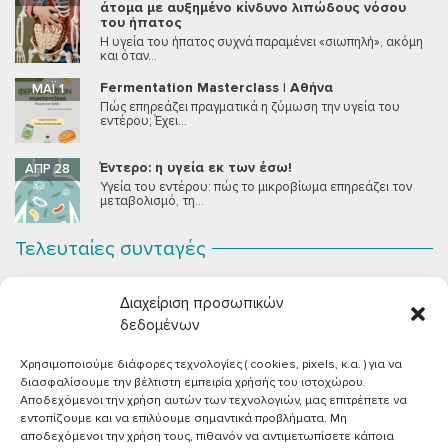
άτομα με αυξημένο κίνδυνο λιπώδους νόσου
του ήπατος
Η υγεία του ήπατος συχνά παραμένει «σιωπηλή», ακόμη
και όταν...
Fermentation Masterclass | Αθήνα
ΜΆΙ 1
Πώς επηρεάζει πραγματικά η ζύμωση την υγεία του
εντέρου; Έχει...
Έντερο: η υγεία εκ των έσω!
ΑΠΡ 28
Υγεία του εντέρου: πώς το μικροβίωμα επηρεάζει τον
μεταβολισμό, τη...
Τελευταίες συνταγές
Σοκολατένια Μους Τόφου
ΣΕΠ 2
Διαχείριση προσωπικών
Μια μους σοκολάτας για όλους εμάς που θέλουμε να
συστήσουμε...
δεδομένων
Χρησιμοποιούμε διάφορες τεχνολογίες ( cookies, pixels, κ.α. ) για να
Vegan Χωριάτικη Σαλάτα με Φέτα από Τόφου
ΙΟΎΝ 26
διασφαλίσουμε την βέλτιστη εμπειρία χρήσής του ιστοχώρου.
Καλοκαίρι, ζεστάρα και “χωριάτικη” σαλάτα! Έχοντας
Αποδεχόμενοι την χρήση αυτών των τεχνολογιών, μας επιτρέπετε να
μεγαλώσει με αυτό το...
εντοπίζουμε και να επιλύουμε σημαντικά προβλήματα. Μη
αποδεχόμενοι την χρήση τους, πιθανόν να αντιμετωπίσετε κάποια