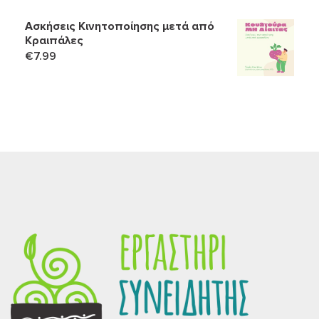
Ασκήσεις Κινητοποίησης μετά από
Κραιπάλες
€
7.99