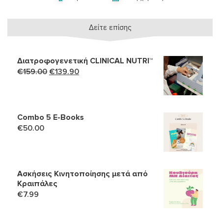
Δείτε επίσης
Διατροφογενετική CLINICAL NUTRI™
Original
Η
€
159.00
€
139.90
price
τρέχουσα
was:
τιμή
€159.00.
είναι:
Combo 5 Ε-Books
€139.90.
€
50.00
Ασκήσεις Κινητοποίησης μετά από
Κραιπάλες
€
7.99