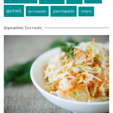
φυτική
χορτοφαγία
φυτοφαγία
όσπρια
Δημοφιλείς Συνταγές