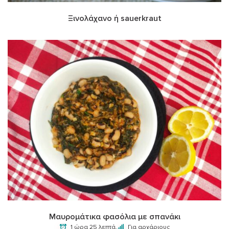
Ξινολάχανο ή sauerkraut
Μαυρομάτικα φασόλια με σπανάκι
1 ώρα 25 λεπτά.
Για αρχάριους