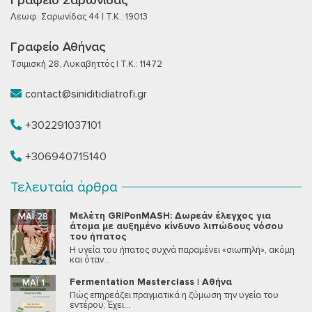
Γραφείο Σαρωνίδας
Λεωφ. Σαρωνίδας 44 | T.K.: 19013
Γραφείο Αθήνας
Τσιμισκή 28, Λυκαβηττός | T.K.: 11472
contact@siniditidiatrofi.gr
+302291037101
+306940715140
Τελευταία άρθρα
Μελέτη GRIPonMASH: Δωρεάν έλεγχος για
ΜΆΙ 28
άτομα με αυξημένο κίνδυνο λιπώδους νόσου
του ήπατος
Η υγεία του ήπατος συχνά παραμένει «σιωπηλή», ακόμη
και όταν...
Fermentation Masterclass | Αθήνα
ΜΆΙ 1
Πώς επηρεάζει πραγματικά η ζύμωση την υγεία του
εντέρου; Έχει...