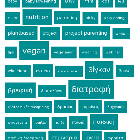
blw
kids
baby
babyledweaning
infant
led
nutrition
parenting
picky
mikro
picky eating
plantbased
project parenting
project
seminar
vegan
tips
vegetarian
weaning
webinar
βίγκαν
έντερο
wholefood
βουνό
αντιοξειδωτικά
διατροφή
βρεφική
διαιτολόγος
δράσεις
καρκίνος
λαχανικά
διατροφικές συνήθειες
παιδική
παιδιά
οικογένεια
ομιλία
παιδί
σεμινάριο
υγεία
παιδική διατροφή
φρούτα