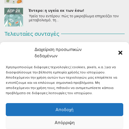
Έντερο: η υγεία εκ των έσω!
ΑΠΡ 28
Υγεία του εντέρου: πώς το μικροβίωμα επηρεάζει τον
μεταβολισμό, τη...
Τελευταίες συνταγές
Σοκολατένια Μους Τόφου
ΣΕΠ 2
Διαχείριση προσωπικών
Μια μους σοκολάτας για όλους εμάς που θέλουμε να
συστήσουμε...
δεδομένων
Χρησιμοποιούμε διάφορες τεχνολογίες ( cookies, pixels, κ.α. ) για να
Vegan Χωριάτικη Σαλάτα με Φέτα από Τόφου
ΙΟΎΝ 26
διασφαλίσουμε την βέλτιστη εμπειρία χρήσής του ιστοχώρου.
Καλοκαίρι, ζεστάρα και “χωριάτικη” σαλάτα! Έχοντας
Αποδεχόμενοι την χρήση αυτών των τεχνολογιών, μας επιτρέπετε να
μεγαλώσει με αυτό το...
εντοπίζουμε και να επιλύουμε σημαντικά προβλήματα. Μη
αποδεχόμενοι την χρήση τους, πιθανόν να αντιμετωπίσετε κάποια
Πικάντικες πέννες με ντομάτα
ΙΟΎΝ 18
προβλήματα σε διάφορες λειτουργίες του ιστοχώρου.
Και σε ποιο άτομο δεν αρέσει μία νόστιμη μακαρονάδα
με...
Αποδοχή
Απόρριψη