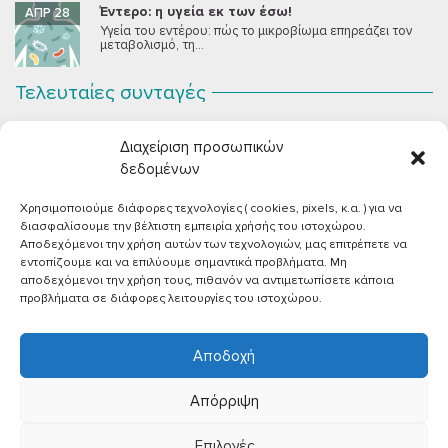
Έντερο: η υγεία εκ των έσω!
ΑΠΡ 28
Υγεία του εντέρου: πώς το μικροβίωμα επηρεάζει τον
μεταβολισμό, τη...
Τελευταίες συνταγές
Σοκολατένια Μους Τόφου
ΣΕΠ 2
Διαχείριση προσωπικών
Μια μους σοκολάτας για όλους εμάς που θέλουμε να
συστήσουμε...
δεδομένων
Χρησιμοποιούμε διάφορες τεχνολογίες ( cookies, pixels, κ.α. ) για να
Vegan Χωριάτικη Σαλάτα με Φέτα από Τόφου
ΙΟΎΝ 26
διασφαλίσουμε την βέλτιστη εμπειρία χρήσής του ιστοχώρου.
Καλοκαίρι, ζεστάρα και “χωριάτικη” σαλάτα! Έχοντας
Αποδεχόμενοι την χρήση αυτών των τεχνολογιών, μας επιτρέπετε να
μεγαλώσει με αυτό το...
εντοπίζουμε και να επιλύουμε σημαντικά προβλήματα. Μη
αποδεχόμενοι την χρήση τους, πιθανόν να αντιμετωπίσετε κάποια
Πικάντικες πέννες με ντομάτα
ΙΟΎΝ 18
προβλήματα σε διάφορες λειτουργίες του ιστοχώρου.
Και σε ποιο άτομο δεν αρέσει μία νόστιμη μακαρονάδα
με...
Αποδοχή
Απόρριψη
Επιλογές