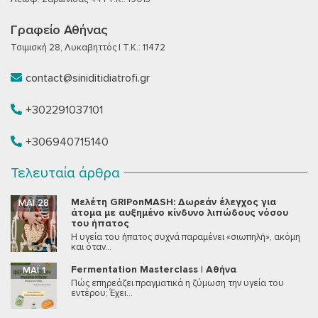
Γραφείο Αθήνας
Τσιμισκή 28, Λυκαβηττός | T.K.: 11472
contact@siniditidiatrofi.gr
+302291037101
+306940715140
Τελευταία άρθρα
Μελέτη GRIPonMASH: Δωρεάν έλεγχος για
ΜΆΙ 28
άτομα με αυξημένο κίνδυνο λιπώδους νόσου
του ήπατος
Η υγεία του ήπατος συχνά παραμένει «σιωπηλή», ακόμη
και όταν...
Fermentation Masterclass | Αθήνα
ΜΆΙ 1
Πώς επηρεάζει πραγματικά η ζύμωση την υγεία του
εντέρου; Έχει...