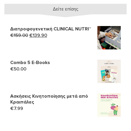
Δείτε επίσης
Διατροφογενετική CLINICAL NUTRI™
Original
Η
€
159.00
€
139.90
price
τρέχουσα
was:
τιμή
€159.00.
είναι:
Combo 5 Ε-Books
€139.90.
€
50.00
Ασκήσεις Κινητοποίησης μετά από
Κραιπάλες
€
7.99