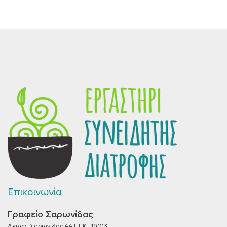
Επικοινωνία
Γραφείο Σαρωνίδας
Λεωφ. Σαρωνίδας 44 | T.K.: 19013