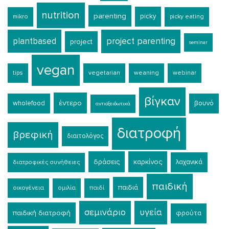
nutrition
parenting
picky
mikro
picky eating
plantbased
project parenting
project
seminar
vegan
tips
vegetarian
weaning
webinar
βίγκαν
έντερο
wholefood
βουνό
αντιοξειδωτικά
διατροφή
βρεφική
διαιτολόγος
δράσεις
καρκίνος
λαχανικά
διατροφικές συνήθειες
παιδική
παιδιά
οικογένεια
ομιλία
παιδί
σεμινάριο
υγεία
παιδική διατροφή
φρούτα