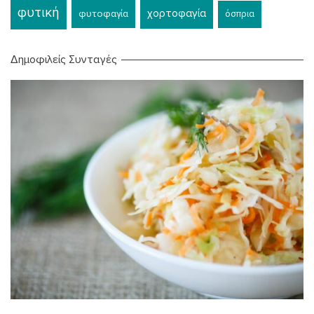
φυτική
χορτοφαγία
φυτοφαγία
όσπρια
Δημοφιλείς Συνταγές