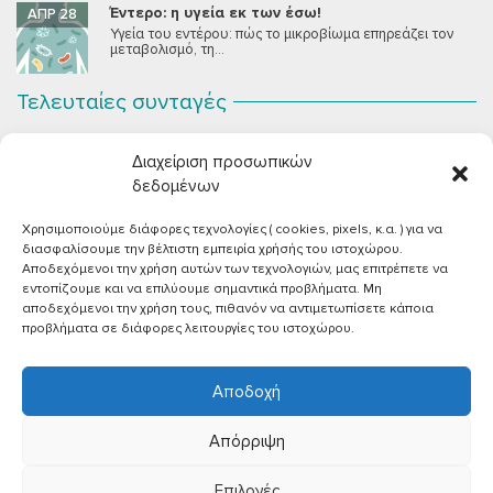
Έντερο: η υγεία εκ των έσω!
ΑΠΡ 28
Υγεία του εντέρου: πώς το μικροβίωμα επηρεάζει τον
μεταβολισμό, τη...
Τελευταίες συνταγές
Σοκολατένια Μους Τόφου
ΣΕΠ 2
Διαχείριση προσωπικών
Μια μους σοκολάτας για όλους εμάς που θέλουμε να
συστήσουμε...
δεδομένων
Χρησιμοποιούμε διάφορες τεχνολογίες ( cookies, pixels, κ.α. ) για να
Vegan Χωριάτικη Σαλάτα με Φέτα από Τόφου
ΙΟΎΝ 26
διασφαλίσουμε την βέλτιστη εμπειρία χρήσής του ιστοχώρου.
Καλοκαίρι, ζεστάρα και “χωριάτικη” σαλάτα! Έχοντας
Αποδεχόμενοι την χρήση αυτών των τεχνολογιών, μας επιτρέπετε να
μεγαλώσει με αυτό το...
εντοπίζουμε και να επιλύουμε σημαντικά προβλήματα. Μη
αποδεχόμενοι την χρήση τους, πιθανόν να αντιμετωπίσετε κάποια
Πικάντικες πέννες με ντομάτα
ΙΟΎΝ 18
προβλήματα σε διάφορες λειτουργίες του ιστοχώρου.
Και σε ποιο άτομο δεν αρέσει μία νόστιμη μακαρονάδα
με...
Αποδοχή
Απόρριψη
Επιλογές