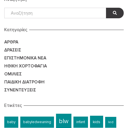
Kατηγορίες
ΆΡΘΡΑ
ΔΡΆΣΕΙΣ
ΕΠΙΣΤΗΜΟΝΙΚΆ ΝΈΑ
ΗΘΙΚΉ ΧΟΡΤΟΦΑΓΊΑ
ΟΜΙΛΊΕΣ
ΠΑΙΔΙΚΉ ΔΙΑΤΡΟΦΉ
ΣΥΝΕΝΤΕΎΞΕΙΣ
Ετικέτες
blw
kids
baby
babyledweaning
infant
led