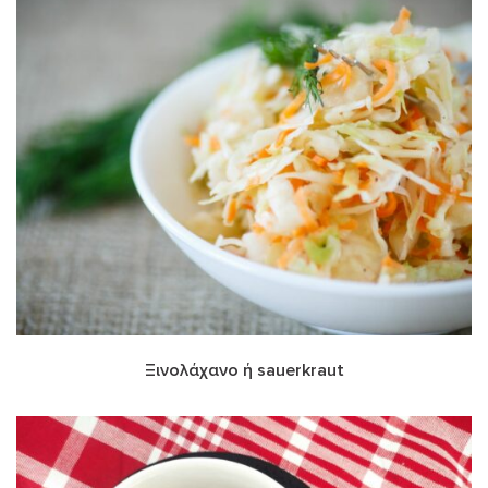
Ξινολάχανο ή sauerkraut