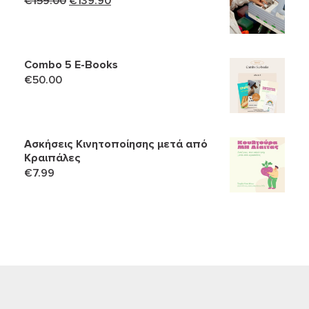
Original
Η
€
159.00
€
139.90
price
τρέχουσα
was:
τιμή
€159.00.
είναι:
Combo 5 Ε-Books
€139.90.
€
50.00
Ασκήσεις Κινητοποίησης μετά από
Κραιπάλες
€
7.99