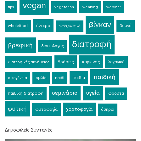
vegan
tips
vegetarian
weaning
webinar
βίγκαν
έντερο
wholefood
βουνό
αντιοξειδωτικά
διατροφή
βρεφική
διαιτολόγος
δράσεις
καρκίνος
λαχανικά
διατροφικές συνήθειες
παιδική
παιδιά
οικογένεια
ομιλία
παιδί
σεμινάριο
υγεία
παιδική διατροφή
φρούτα
φυτική
χορτοφαγία
φυτοφαγία
όσπρια
Δημοφιλείς Συνταγές