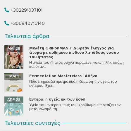
+302291037101
+306940715140
Τελευταία άρθρα
Μελέτη GRIPonMASH: Δωρεάν έλεγχος για
ΜΆΙ 28
άτομα με αυξημένο κίνδυνο λιπώδους νόσου
του ήπατος
Η υγεία του ήπατος συχνά παραμένει «σιωπηλή», ακόμη
και όταν...
Fermentation Masterclass | Αθήνα
ΜΆΙ 1
Πώς επηρεάζει πραγματικά η ζύμωση την υγεία του
εντέρου; Έχει...
Έντερο: η υγεία εκ των έσω!
ΑΠΡ 28
Υγεία του εντέρου: πώς το μικροβίωμα επηρεάζει τον
μεταβολισμό, τη...
Τελευταίες συνταγές