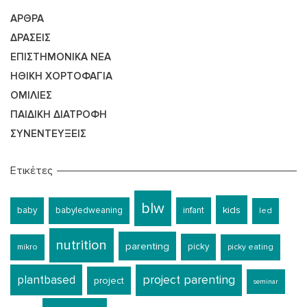
ΆΡΘΡΑ
ΔΡΆΣΕΙΣ
ΕΠΙΣΤΗΜΟΝΙΚΆ ΝΈΑ
ΗΘΙΚΉ ΧΟΡΤΟΦΑΓΊΑ
ΟΜΙΛΊΕΣ
ΠΑΙΔΙΚΉ ΔΙΑΤΡΟΦΉ
ΣΥΝΕΝΤΕΎΞΕΙΣ
Ετικέτες
blw
kids
baby
babyledweaning
infant
led
nutrition
parenting
picky
mikro
picky eating
plantbased
project parenting
project
seminar