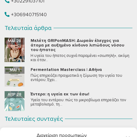
+302291037101
+306940715140
Τελευταία άρθρα
Μελέτη GRIPonMASH: Δωρεάν έλεγχος για
ΜΆΙ 28
άτομα με αυξημένο κίνδυνο λιπώδους νόσου
του ήπατος
Η υγεία του ήπατος συχνά παραμένει «σιωπηλή», ακόμη
και όταν...
Fermentation Masterclass | Αθήνα
ΜΆΙ 1
Πώς επηρεάζει πραγματικά η ζύμωση την υγεία του
εντέρου; Έχει...
Έντερο: η υγεία εκ των έσω!
ΑΠΡ 28
Υγεία του εντέρου: πώς το μικροβίωμα επηρεάζει τον
μεταβολισμό, τη...
Τελευταίες συνταγές
Σοκολατένια Μους Τόφου
ΣΕΠ 2
Διαχείριση προσωπικών