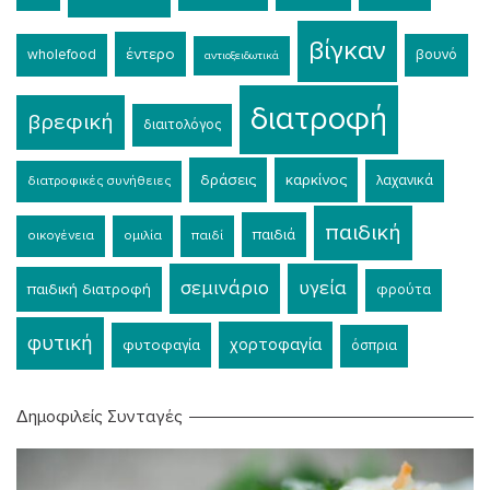
βίγκαν
έντερο
wholefood
βουνό
αντιοξειδωτικά
διατροφή
βρεφική
διαιτολόγος
δράσεις
καρκίνος
λαχανικά
διατροφικές συνήθειες
παιδική
παιδιά
οικογένεια
ομιλία
παιδί
σεμινάριο
υγεία
παιδική διατροφή
φρούτα
φυτική
χορτοφαγία
φυτοφαγία
όσπρια
Δημοφιλείς Συνταγές