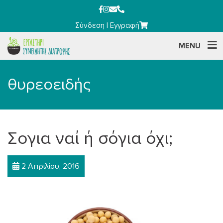
Σύνδεση
|
Εγγραφή
MENU
θυρεοειδής
Σογια ναί ή σόγια όχι;
2 Απριλίου, 2016