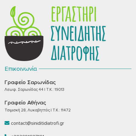
Επικοινωνία
Γραφείο Σαρωνίδας
Λεωφ. Σαρωνίδας 44 | T.K.: 19013
Γραφείο Αθήνας
Τσιμισκή 28, Λυκαβηττός | T.K.: 11472
contact@siniditidiatrofi.gr