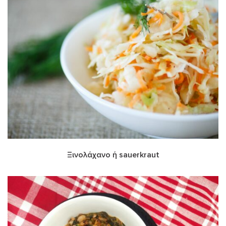
Ξινολάχανο ή sauerkraut