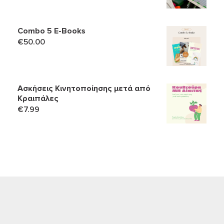
was:
τιμή
€159.00.
είναι:
Combo 5 Ε-Books
€139.90.
€
50.00
Ασκήσεις Κινητοποίησης μετά από
Κραιπάλες
€
7.99