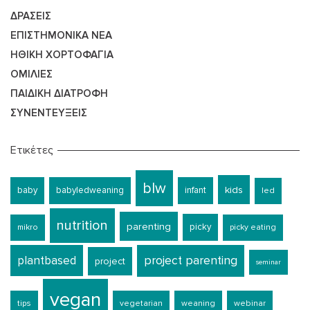
ΔΡΆΣΕΙΣ
ΕΠΙΣΤΗΜΟΝΙΚΆ ΝΈΑ
ΗΘΙΚΉ ΧΟΡΤΟΦΑΓΊΑ
ΟΜΙΛΊΕΣ
ΠΑΙΔΙΚΉ ΔΙΑΤΡΟΦΉ
ΣΥΝΕΝΤΕΎΞΕΙΣ
Ετικέτες
blw
kids
baby
babyledweaning
infant
led
nutrition
parenting
picky
mikro
picky eating
plantbased
project parenting
project
seminar
vegan
tips
vegetarian
weaning
webinar