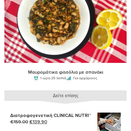
Μαυρομάτικα φασόλια με σπανάκι
1 ώρα 25 λεπτά.
Για αρχάριους
Δείτε επίσης
Διατροφογενετική CLINICAL NUTRI™
Original
Η
€
159.00
€
139.90
price
τρέχουσα