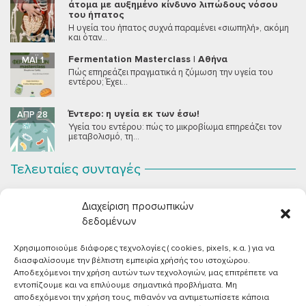
άτομα με αυξημένο κίνδυνο λιπώδους νόσου
του ήπατος
Η υγεία του ήπατος συχνά παραμένει «σιωπηλή», ακόμη
και όταν...
Fermentation Masterclass | Αθήνα
ΜΆΙ 1
Πώς επηρεάζει πραγματικά η ζύμωση την υγεία του
εντέρου; Έχει...
Έντερο: η υγεία εκ των έσω!
ΑΠΡ 28
Υγεία του εντέρου: πώς το μικροβίωμα επηρεάζει τον
μεταβολισμό, τη...
Τελευταίες συνταγές
Σοκολατένια Μους Τόφου
ΣΕΠ 2
Διαχείριση προσωπικών
Μια μους σοκολάτας για όλους εμάς που θέλουμε να
συστήσουμε...
δεδομένων
Χρησιμοποιούμε διάφορες τεχνολογίες ( cookies, pixels, κ.α. ) για να
Vegan Χωριάτικη Σαλάτα με Φέτα από Τόφου
ΙΟΎΝ 26
διασφαλίσουμε την βέλτιστη εμπειρία χρήσής του ιστοχώρου.
Καλοκαίρι, ζεστάρα και “χωριάτικη” σαλάτα! Έχοντας
Αποδεχόμενοι την χρήση αυτών των τεχνολογιών, μας επιτρέπετε να
μεγαλώσει με αυτό το...
εντοπίζουμε και να επιλύουμε σημαντικά προβλήματα. Μη
αποδεχόμενοι την χρήση τους, πιθανόν να αντιμετωπίσετε κάποια