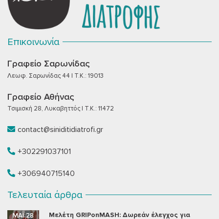
Επικοινωνία
Γραφείο Σαρωνίδας
Λεωφ. Σαρωνίδας 44 | T.K.: 19013
Γραφείο Αθήνας
Τσιμισκή 28, Λυκαβηττός | T.K.: 11472
contact@siniditidiatrofi.gr
+302291037101
+306940715140
Τελευταία άρθρα
Μελέτη GRIPonMASH: Δωρεάν έλεγχος για
ΜΆΙ 28