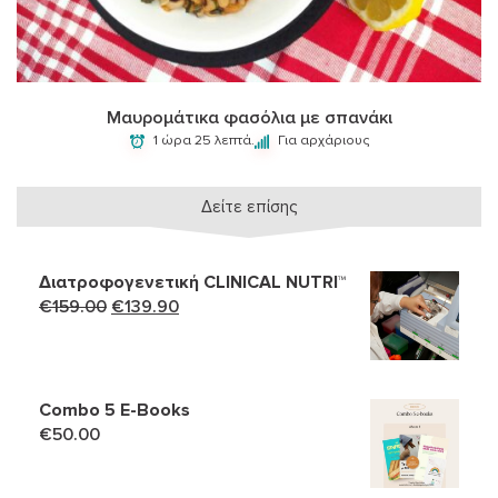
Μαυρομάτικα φασόλια με σπανάκι
1 ώρα 25 λεπτά.
Για αρχάριους
Δείτε επίσης
Διατροφογενετική CLINICAL NUTRI™
Original
Η
€
159.00
€
139.90
price
τρέχουσα
was:
τιμή
€159.00.
είναι:
Combo 5 Ε-Books
€139.90.
€
50.00