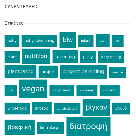
ΣΥΝΕΝΤΕΎΞΕΙΣ
Ετικέτες
blw
kids
baby
babyledweaning
infant
led
nutrition
parenting
picky
mikro
picky eating
plantbased
project parenting
project
seminar
vegan
tips
vegetarian
weaning
webinar
βίγκαν
έντερο
wholefood
βουνό
αντιοξειδωτικά
διατροφή
βρεφική
διαιτολόγος