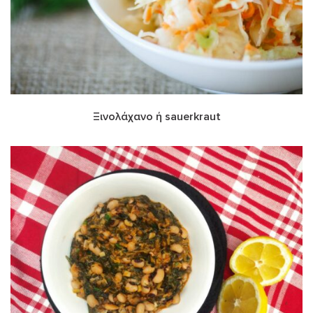
Ξινολάχανο ή sauerkraut