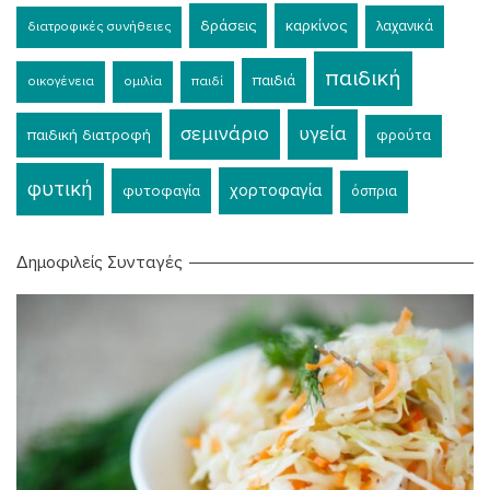
δράσεις
καρκίνος
λαχανικά
διατροφικές συνήθειες
παιδική
παιδιά
οικογένεια
ομιλία
παιδί
σεμινάριο
υγεία
παιδική διατροφή
φρούτα
φυτική
χορτοφαγία
φυτοφαγία
όσπρια
Δημοφιλείς Συνταγές