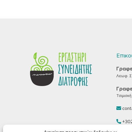
Επικο
Γραφε
Λεωφ. Σα
Γραφε
Τσιμισκή 
conta
+30