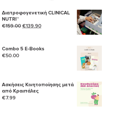
Διατροφογενετική CLINICAL
NUTRI™
Original
Η
€
159.00
€
139.90
price
τρέχουσα
was:
τιμή
€159.00.
είναι:
Combo 5 Ε-Books
€
50.00
€139.90.
Ασκήσεις Κινητοποίησης μετά
από Κραιπάλες
€
7.99