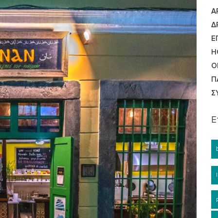
Ά
Δ
Ε
Η
Ο
Π
Σ
Ε