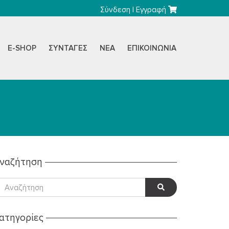
Σύνδεση
|
Εγγραφή
E-SHOP
ΣΥΝΤΑΓΈΣ
ΝΈΑ
ΕΠΙΚΟΙΝΩΝΊΑ
ναζήτηση
ατηγορίες