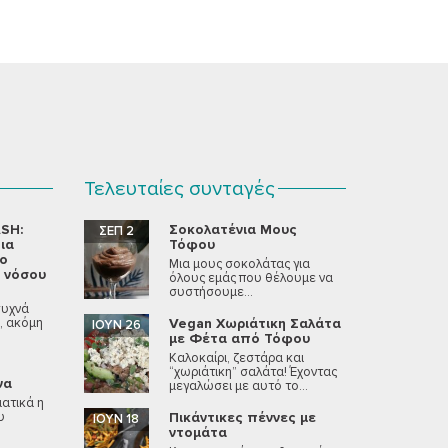
Τελευταίες συνταγές
SH:
Σοκολατένια Μους
ΣΕΠ 2
ια
Τόφου
νο
Μια μους σοκολάτας για
 νόσου
όλους εμάς που θέλουμε να
συστήσουμε...
συχνά
, ακόμη
Vegan Χωριάτικη Σαλάτα
ΙΟΎΝ 26
με Φέτα από Τόφου
Καλοκαίρι, ζεστάρα και
“χωριάτικη” σαλάτα! Έχοντας
να
μεγαλώσει με αυτό το...
ατικά η
υ
Πικάντικες πέννες με
ΙΟΎΝ 18
ντομάτα