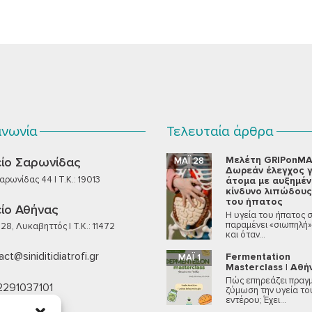
ινωνία
Τελευταία άρθρα
Μελέτη GRIPonMA
ίο Σαρωνίδας
ΜΆΙ 28
Δωρεάν έλεγχος γ
ρωνίδας 44 | T.K.: 19013
άτομα με αυξημέ
κίνδυνο λιπώδους
του ήπατος
ίο Αθήνας
Η υγεία του ήπατος 
παραμένει «σιωπηλή»
28, Λυκαβηττός | T.K.: 11472
και όταν...
ct@siniditidiatrofi.gr
Fermentation
ΜΆΙ 1
Masterclass | Αθή
Πώς επηρεάζει πραγμ
2291037101
ζύμωση την υγεία το
εντέρου; Έχει...