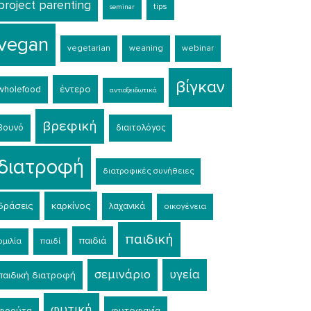
project parenting
tips
seminar
vegan
vegetarian
weaning
webinar
βίγκαν
έντερο
wholefood
αντιοξειδωτικά
βρεφική
βουνό
διαιτολόγος
διατροφή
διατροφικές συνήθειες
δράσεις
καρκίνος
λαχανικά
οικογένεια
παιδική
παιδιά
ομιλία
παιδί
σεμινάριο
υγεία
παιδική διατροφή
φυτική
φυτοφαγία
φρούτα