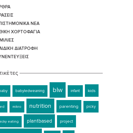
ΡΘΡΑ
ΡΆΣΕΙΣ
ΠΙΣΤΗΜΟΝΙΚΆ ΝΈΑ
ΘΙΚΉ ΧΟΡΤΟΦΑΓΊΑ
ΜΙΛΊΕΣ
ΑΙΔΙΚΉ ΔΙΑΤΡΟΦΉ
ΥΝΕΝΤΕΎΞΕΙΣ
τικέτες
blw
kids
baby
babyledweaning
infant
nutrition
parenting
picky
led
mikro
plantbased
project
picky eating