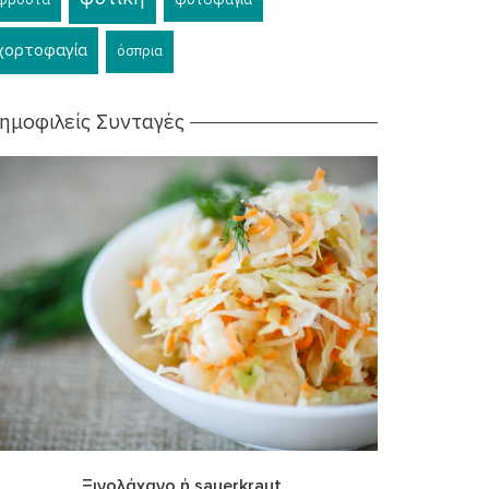
χορτοφαγία
όσπρια
ημοφιλείς Συνταγές
Ξινολάχανο ή sauerkraut