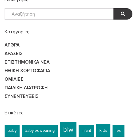
Kατηγορίες
ΆΡΘΡΑ
ΔΡΆΣΕΙΣ
ΕΠΙΣΤΗΜΟΝΙΚΆ ΝΈΑ
ΗΘΙΚΉ ΧΟΡΤΟΦΑΓΊΑ
ΟΜΙΛΊΕΣ
ΠΑΙΔΙΚΉ ΔΙΑΤΡΟΦΉ
ΣΥΝΕΝΤΕΎΞΕΙΣ
Ετικέτες
blw
kids
baby
babyledweaning
infant
led