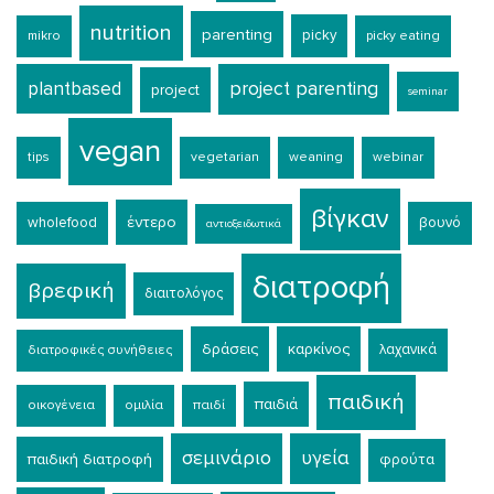
nutrition
parenting
picky
mikro
picky eating
plantbased
project parenting
project
seminar
vegan
tips
vegetarian
weaning
webinar
βίγκαν
έντερο
wholefood
βουνό
αντιοξειδωτικά
διατροφή
βρεφική
διαιτολόγος
δράσεις
καρκίνος
λαχανικά
διατροφικές συνήθειες
παιδική
παιδιά
οικογένεια
ομιλία
παιδί
σεμινάριο
υγεία
παιδική διατροφή
φρούτα