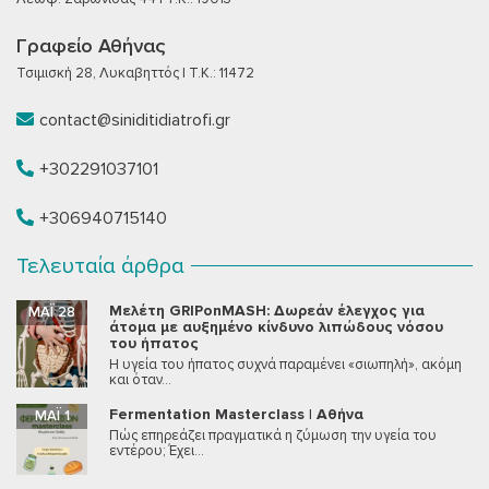
Γραφείο Αθήνας
Τσιμισκή 28, Λυκαβηττός | T.K.: 11472
contact@siniditidiatrofi.gr
+302291037101
+306940715140
Τελευταία άρθρα
Μελέτη GRIPonMASH: Δωρεάν έλεγχος για
ΜΆΙ 28
άτομα με αυξημένο κίνδυνο λιπώδους νόσου
του ήπατος
Η υγεία του ήπατος συχνά παραμένει «σιωπηλή», ακόμη
και όταν...
Fermentation Masterclass | Αθήνα
ΜΆΙ 1
Πώς επηρεάζει πραγματικά η ζύμωση την υγεία του
εντέρου; Έχει...