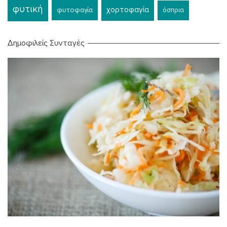
φυτική
χορτοφαγία
φυτοφαγία
όσπρια
Δημοφιλείς Συνταγές