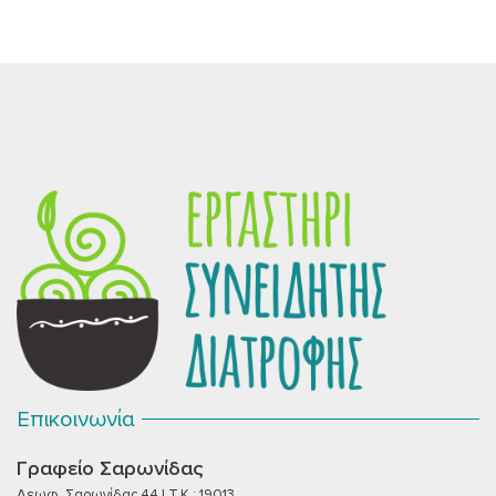
Επικοινωνία
Γραφείο Σαρωνίδας
Λεωφ. Σαρωνίδας 44 | T.K.: 19013