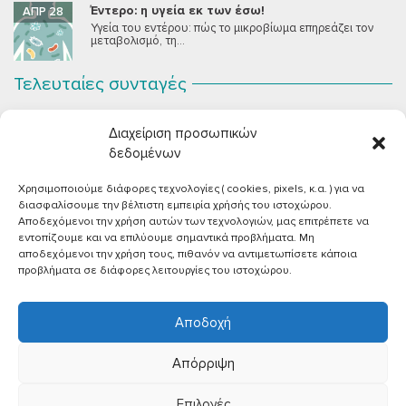
Έντερο: η υγεία εκ των έσω!
ΑΠΡ 28
Υγεία του εντέρου: πώς το μικροβίωμα επηρεάζει τον
μεταβολισμό, τη...
Τελευταίες συνταγές
Σοκολατένια Μους Τόφου
ΣΕΠ 2
Διαχείριση προσωπικών
Μια μους σοκολάτας για όλους εμάς που θέλουμε να
συστήσουμε...
δεδομένων
Χρησιμοποιούμε διάφορες τεχνολογίες ( cookies, pixels, κ.α. ) για να
Vegan Χωριάτικη Σαλάτα με Φέτα από Τόφου
ΙΟΎΝ 26
διασφαλίσουμε την βέλτιστη εμπειρία χρήσής του ιστοχώρου.
Καλοκαίρι, ζεστάρα και “χωριάτικη” σαλάτα! Έχοντας
Αποδεχόμενοι την χρήση αυτών των τεχνολογιών, μας επιτρέπετε να
μεγαλώσει με αυτό το...
εντοπίζουμε και να επιλύουμε σημαντικά προβλήματα. Μη
αποδεχόμενοι την χρήση τους, πιθανόν να αντιμετωπίσετε κάποια
Πικάντικες πέννες με ντομάτα
ΙΟΎΝ 18
προβλήματα σε διάφορες λειτουργίες του ιστοχώρου.
Και σε ποιο άτομο δεν αρέσει μία νόστιμη μακαρονάδα
με...
Αποδοχή
Απόρριψη
Επιλογές