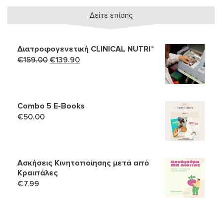
Δείτε επίσης
Διατροφογενετική CLINICAL NUTRI™
Original
Η
€
159.00
€
139.90
price
τρέχουσα
was:
τιμή
€159.00.
είναι:
Combo 5 Ε-Books
€139.90.
€
50.00
Ασκήσεις Κινητοποίησης μετά από
Κραιπάλες
€
7.99