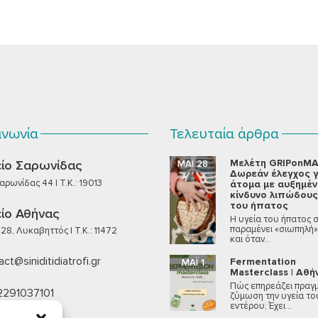
ινωνία
Τελευταία άρθρα
Μελέτη GRIPonMA
ίο Σαρωνίδας
ΜΆΙ 28
Δωρεάν έλεγχος γ
ρωνίδας 44 | T.K.: 19013
άτομα με αυξημέ
κίνδυνο λιπώδους
του ήπατος
ίο Αθήνας
Η υγεία του ήπατος 
παραμένει «σιωπηλή»
28, Λυκαβηττός | T.K.: 11472
και όταν...
ct@siniditidiatrofi.gr
Fermentation
ΜΆΙ 1
Masterclass | Αθή
Πώς επηρεάζει πραγμ
2291037101
ζύμωση την υγεία το
εντέρου; Έχει...