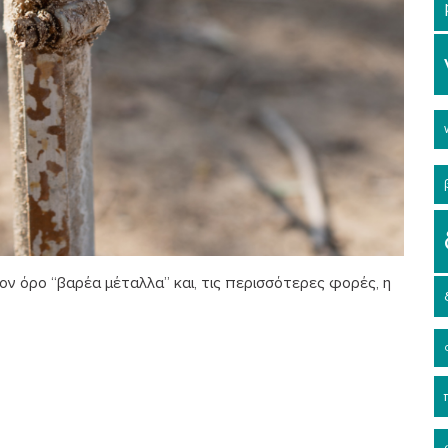
τον όρο “βαρέα μέταλλα” και, τις περισσότερες φορές, η