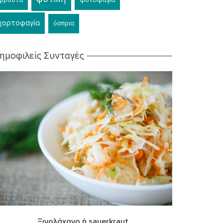
χορτοφαγία
όσπρια
ημοφιλείς Συνταγές
Ξινολάχανο ή sauerkraut