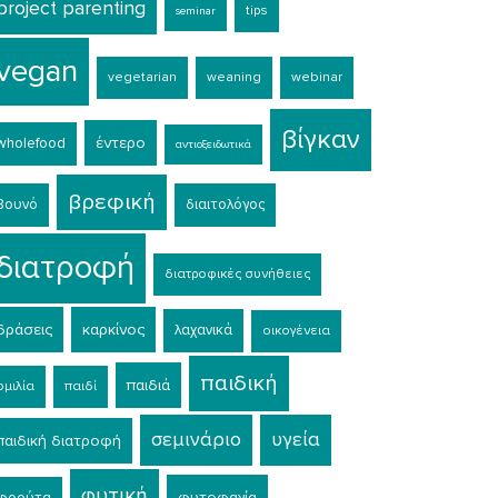
project parenting
tips
seminar
vegan
vegetarian
weaning
webinar
βίγκαν
έντερο
wholefood
αντιοξειδωτικά
βρεφική
βουνό
διαιτολόγος
διατροφή
διατροφικές συνήθειες
δράσεις
καρκίνος
λαχανικά
οικογένεια
παιδική
παιδιά
ομιλία
παιδί
σεμινάριο
υγεία
παιδική διατροφή
φυτική
φυτοφαγία
φρούτα