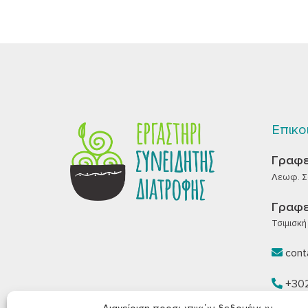
Επικο
Γραφε
Λεωφ. Σα
Γραφε
Τσιμισκή 
conta
+30