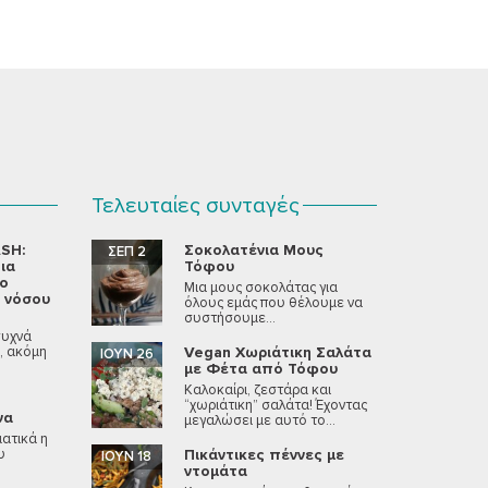
Τελευταίες συνταγές
SH:
Σοκολατένια Μους
ΣΕΠ 2
ια
Τόφου
νο
Μια μους σοκολάτας για
 νόσου
όλους εμάς που θέλουμε να
συστήσουμε...
συχνά
, ακόμη
Vegan Χωριάτικη Σαλάτα
ΙΟΎΝ 26
με Φέτα από Τόφου
Καλοκαίρι, ζεστάρα και
“χωριάτικη” σαλάτα! Έχοντας
να
μεγαλώσει με αυτό το...
ατικά η
υ
Πικάντικες πέννες με
ΙΟΎΝ 18
ντομάτα