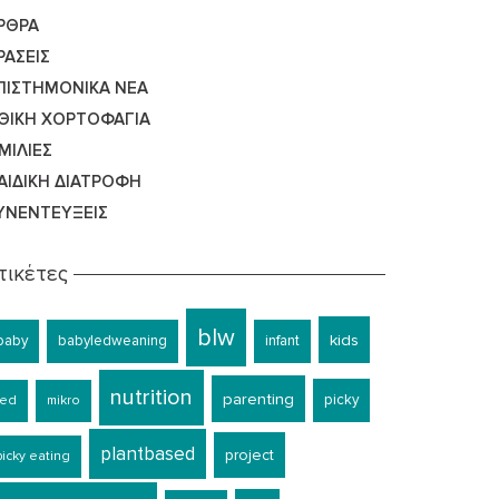
ΡΘΡΑ
ΡΆΣΕΙΣ
ΠΙΣΤΗΜΟΝΙΚΆ ΝΈΑ
ΘΙΚΉ ΧΟΡΤΟΦΑΓΊΑ
ΜΙΛΊΕΣ
ΑΙΔΙΚΉ ΔΙΑΤΡΟΦΉ
ΥΝΕΝΤΕΎΞΕΙΣ
τικέτες
blw
kids
baby
babyledweaning
infant
nutrition
parenting
picky
led
mikro
plantbased
project
picky eating