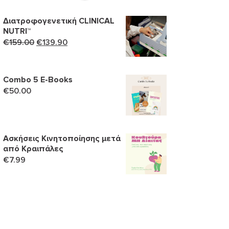
Διατροφογενετική CLINICAL
NUTRI™
Original
Η
€
159.00
€
139.90
price
τρέχουσα
was:
τιμή
€159.00.
είναι:
Combo 5 Ε-Books
€
50.00
€139.90.
Ασκήσεις Κινητοποίησης μετά
από Κραιπάλες
€
7.99