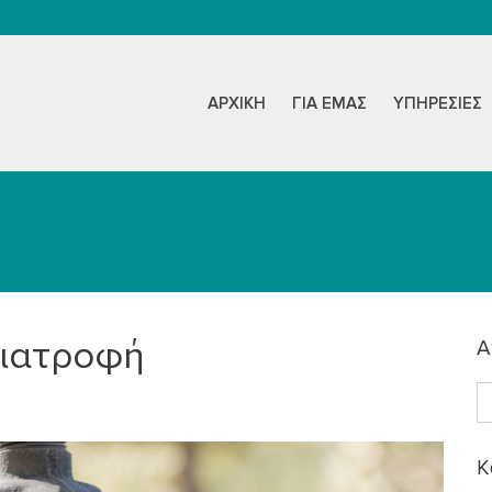
ΑΡΧΙΚΉ
ΓΙΑ ΕΜΆΣ
ΥΠΗΡΕΣΊΕΣ
διατροφή
Α
K