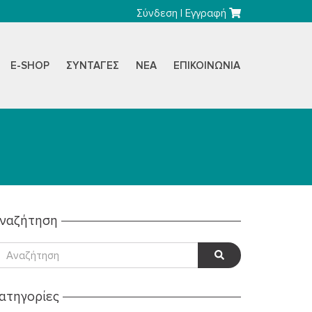
Σύνδεση
|
Εγγραφή
E-SHOP
ΣΥΝΤΑΓΈΣ
ΝΈΑ
ΕΠΙΚΟΙΝΩΝΊΑ
ναζήτηση
ατηγορίες