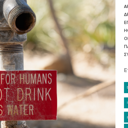
Ά
Δ
Ε
Η
Ο
Π
Σ
Ε