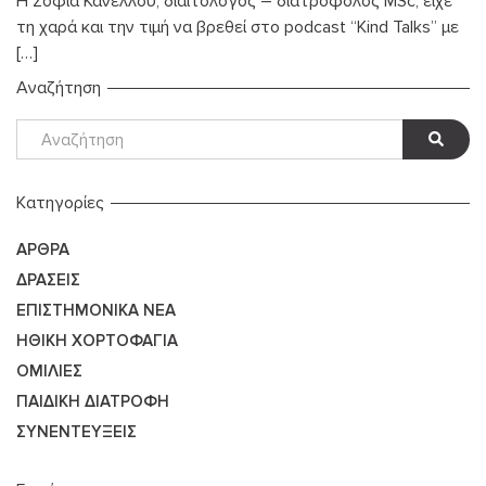
Η Σοφία Κανέλλου, διαιτολόγος – διατροφολός MSc, είχε
τη χαρά και την τιμή να βρεθεί στο podcast “Kind Talks” με
[…]
Αναζήτηση
Kατηγορίες
ΆΡΘΡΑ
ΔΡΆΣΕΙΣ
ΕΠΙΣΤΗΜΟΝΙΚΆ ΝΈΑ
ΗΘΙΚΉ ΧΟΡΤΟΦΑΓΊΑ
ΟΜΙΛΊΕΣ
ΠΑΙΔΙΚΉ ΔΙΑΤΡΟΦΉ
ΣΥΝΕΝΤΕΎΞΕΙΣ