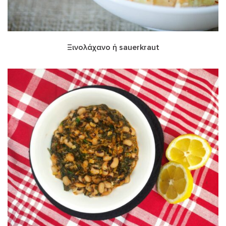
Ξινολάχανο ή sauerkraut