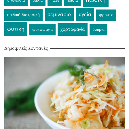
παιδιά
οικογένεια
ομιλία
παιδί
σεμινάριο
υγεία
παιδική διατροφή
φρούτα
φυτική
χορτοφαγία
φυτοφαγία
όσπρια
Δημοφιλείς Συνταγές