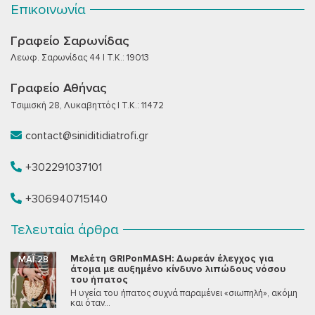
Επικοινωνία
Γραφείο Σαρωνίδας
Λεωφ. Σαρωνίδας 44 | T.K.: 19013
Γραφείο Αθήνας
Τσιμισκή 28, Λυκαβηττός | T.K.: 11472
contact@siniditidiatrofi.gr
+302291037101
+306940715140
Τελευταία άρθρα
Μελέτη GRIPonMASH: Δωρεάν έλεγχος για
ΜΆΙ 28
άτομα με αυξημένο κίνδυνο λιπώδους νόσου
του ήπατος
Η υγεία του ήπατος συχνά παραμένει «σιωπηλή», ακόμη
και όταν...