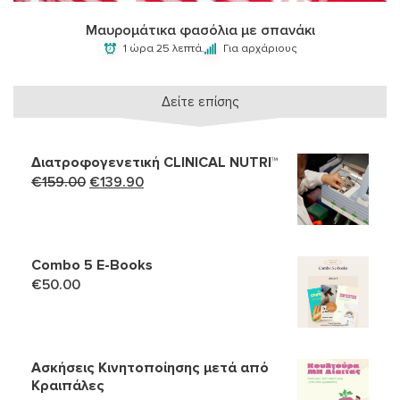
Μαυρομάτικα φασόλια με σπανάκι
1 ώρα 25 λεπτά.
Για αρχάριους
Δείτε επίσης
Διατροφογενετική CLINICAL NUTRI™
Original
Η
€
159.00
€
139.90
price
τρέχουσα
was:
τιμή
€159.00.
είναι:
Combo 5 Ε-Books
€139.90.
€
50.00
Ασκήσεις Κινητοποίησης μετά από
Κραιπάλες