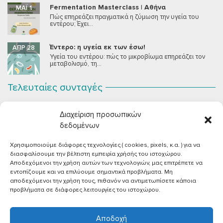
Fermentation Masterclass | Αθήνα
ΜΆΙ 1
Πώς επηρεάζει πραγματικά η ζύμωση την υγεία του
εντέρου; Έχει...
Έντερο: η υγεία εκ των έσω!
ΑΠΡ 28
Υγεία του εντέρου: πώς το μικροβίωμα επηρεάζει τον
μεταβολισμό, τη...
Τελευταίες συνταγές
Σοκολατένια Μους Τόφου
ΣΕΠ 2
Διαχείριση προσωπικών
Μια μους σοκολάτας για όλους εμάς που θέλουμε να
συστήσουμε...
δεδομένων
Χρησιμοποιούμε διάφορες τεχνολογίες ( cookies, pixels, κ.α. ) για να
Vegan Χωριάτικη Σαλάτα με Φέτα από Τόφου
ΙΟΎΝ 26
διασφαλίσουμε την βέλτιστη εμπειρία χρήσής του ιστοχώρου.
Καλοκαίρι, ζεστάρα και “χωριάτικη” σαλάτα! Έχοντας
Αποδεχόμενοι την χρήση αυτών των τεχνολογιών, μας επιτρέπετε να
μεγαλώσει με αυτό το...
εντοπίζουμε και να επιλύουμε σημαντικά προβλήματα. Μη
αποδεχόμενοι την χρήση τους, πιθανόν να αντιμετωπίσετε κάποια
Πικάντικες πέννες με ντομάτα
ΙΟΎΝ 18
προβλήματα σε διάφορες λειτουργίες του ιστοχώρου.
Και σε ποιο άτομο δεν αρέσει μία νόστιμη μακαρονάδα
με...
Αποδοχή