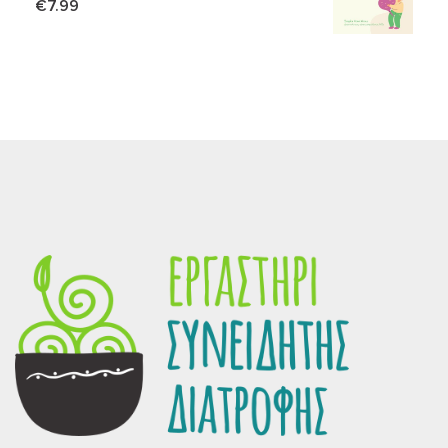
€
7.99