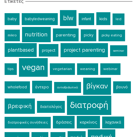
Ετικέτες
blw
kids
baby
babyledweaning
infant
led
nutrition
parenting
picky
mikro
picky eating
plantbased
project parenting
project
seminar
vegan
tips
vegetarian
weaning
webinar
βίγκαν
έντερο
wholefood
βουνό
αντιοξειδωτικά
διατροφή
βρεφική
διαιτολόγος
δράσεις
καρκίνος
λαχανικά
διατροφικές συνήθειες
παιδική