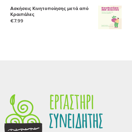
Ασκήσεις Κινητοποίησης μετά από
Κραιπάλες
€
7.99