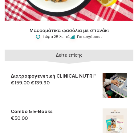
Μαυρομάτικα φασόλια με σπανάκι
1 ώρα 25 λεπτά.
Για αρχάριους
Δείτε επίσης
Διατροφογενετική CLINICAL NUTRI™
Original
Η
€
159.00
€
139.90
price
τρέχουσα
was:
τιμή
€159.00.
είναι:
Combo 5 Ε-Books
€139.90.
€
50.00