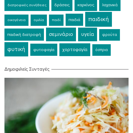
δράσεις
καρκίνος
λαχανικά
διατροφικές συνήθειες
παιδική
παιδιά
οικογένεια
ομιλία
παιδί
σεμινάριο
υγεία
παιδική διατροφή
φρούτα
φυτική
χορτοφαγία
φυτοφαγία
όσπρια
Δημοφιλείς Συνταγές