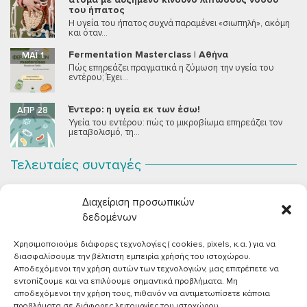
του ήπατος
Η υγεία του ήπατος συχνά παραμένει «σιωπηλή», ακόμη
και όταν...
Fermentation Masterclass | Αθήνα
ΜΆΙ 1
Πώς επηρεάζει πραγματικά η ζύμωση την υγεία του
εντέρου; Έχει...
Έντερο: η υγεία εκ των έσω!
ΑΠΡ 28
Υγεία του εντέρου: πώς το μικροβίωμα επηρεάζει τον
μεταβολισμό, τη...
Τελευταίες συνταγές
Σοκολατένια Μους Τόφου
ΣΕΠ 2
Διαχείριση προσωπικών
Μια μους σοκολάτας για όλους εμάς που θέλουμε να
συστήσουμε...
δεδομένων
Χρησιμοποιούμε διάφορες τεχνολογίες ( cookies, pixels, κ.α. ) για να
Vegan Χωριάτικη Σαλάτα με Φέτα από Τόφου
ΙΟΎΝ 26
διασφαλίσουμε την βέλτιστη εμπειρία χρήσής του ιστοχώρου.
Καλοκαίρι, ζεστάρα και “χωριάτικη” σαλάτα! Έχοντας
Αποδεχόμενοι την χρήση αυτών των τεχνολογιών, μας επιτρέπετε να
μεγαλώσει με αυτό το...
εντοπίζουμε και να επιλύουμε σημαντικά προβλήματα. Μη
αποδεχόμενοι την χρήση τους, πιθανόν να αντιμετωπίσετε κάποια
Πικάντικες πέννες με ντομάτα
ΙΟΎΝ 18
προβλήματα σε διάφορες λειτουργίες του ιστοχώρου.