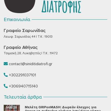
Επικοινωνία
Γραφείο Σαρωνίδας
Λεωφ. Σαρωνίδας 44 | T.K.: 19013
Γραφείο Αθήνας
Τσιμισκή 28, Λυκαβηττός | T.K.: 11472
contact@siniditidiatrofi.gr
+302291037101
+306940715140
Τελευταία άρθρα
Μελέτη GRIPonMASH: Δωρεάν έλεγχος για
ΜΆΙ 28
άτομα με αυξημένο κίνδυνο λιπώδους νόσου