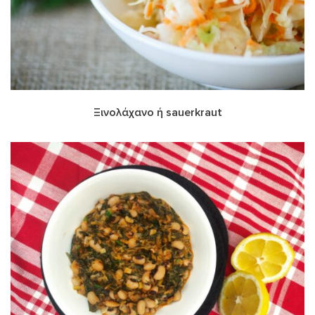
Ξινολάχανο ή sauerkraut