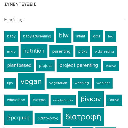
ΣΥΝΕΝΤΕΎΞΕΙΣ
Ετικέτες
blw
kids
baby
babyledweaning
infant
led
nutrition
parenting
picky
mikro
picky eating
plantbased
project parenting
project
seminar
vegan
tips
vegetarian
weaning
webinar
βίγκαν
έντερο
wholefood
βουνό
αντιοξειδωτικά
διατροφή
βρεφική
διαιτολόγος