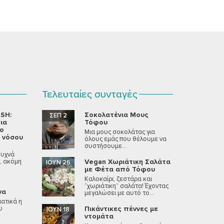
Τελευταίες συνταγές
SH:
Σοκολατένια Μους
ΣΕΠ 2
ια
Τόφου
νο
Μια μους σοκολάτας για
 νόσου
όλους εμάς που θέλουμε να
συστήσουμε...
συχνά
, ακόμη
Vegan Χωριάτικη Σαλάτα
ΙΟΎΝ 26
με Φέτα από Τόφου
Καλοκαίρι, ζεστάρα και
“χωριάτικη” σαλάτα! Έχοντας
να
μεγαλώσει με αυτό το...
ατικά η
υ
Πικάντικες πέννες με
ΙΟΎΝ 18
ντομάτα