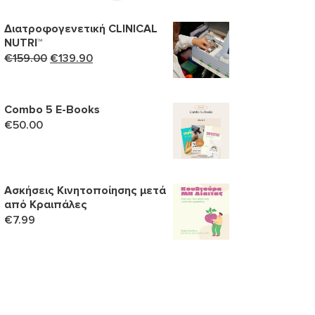
Διατροφογενετική CLINICAL
NUTRI™
Original
Η
€
159.00
€
139.90
price
τρέχουσα
was:
τιμή
€159.00.
είναι:
Combo 5 Ε-Books
€
50.00
€139.90.
Ασκήσεις Κινητοποίησης μετά
από Κραιπάλες
€
7.99