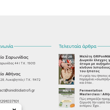
ινωνία
Τελευταία άρθρα
Μελέτη GRIPonMA
ίο Σαρωνίδας
ΜΆΙ 28
Δωρεάν έλεγχος γ
ρωνίδας 44 | T.K.: 19013
άτομα με αυξημέ
κίνδυνο λιπώδους
του ήπατος
ίο Αθήνας
Η υγεία του ήπατος 
παραμένει «σιωπηλή»
28, Λυκαβηττός | T.K.: 11472
και όταν...
ct@siniditidiatrofi.gr
Fermentation
ΜΆΙ 1
Masterclass | Αθή
Πώς επηρεάζει πραγμ
2291037101
ζύμωση την υγεία το
εντέρου; Έχει...