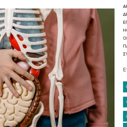
Ά
Δ
Ε
Η
Ο
Π
Σ
Ε