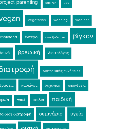
project parenting
tips
seminar
vegan
vegetarian
weaning
webinar
βίγκαν
έντερο
wholefood
αντιοξειδωτικά
βρεφική
βουνό
διαιτολόγος
διατροφή
διατροφικές συνήθειες
δράσεις
καρκίνος
λαχανικά
οικογένεια
παιδική
παιδιά
ομιλία
παιδί
σεμινάριο
υγεία
παιδική διατροφή
φυτική
φυτοφαγία
φρούτα