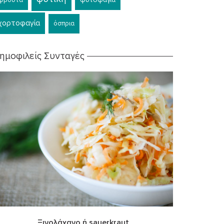
χορτοφαγία
όσπρια
ημοφιλείς Συνταγές
Ξινολάχανο ή sauerkraut