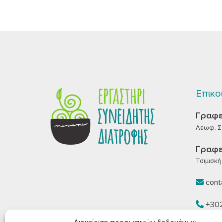
Επικο
Γραφε
Λεωφ. Σα
Γραφε
Τσιμισκή 
conta
+30