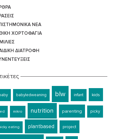
ΡΘΡΑ
ΡΆΣΕΙΣ
ΠΙΣΤΗΜΟΝΙΚΆ ΝΈΑ
ΘΙΚΉ ΧΟΡΤΟΦΑΓΊΑ
ΜΙΛΊΕΣ
ΑΙΔΙΚΉ ΔΙΑΤΡΟΦΉ
ΥΝΕΝΤΕΎΞΕΙΣ
τικέτες
blw
kids
baby
babyledweaning
infant
nutrition
parenting
picky
led
mikro
plantbased
project
picky eating