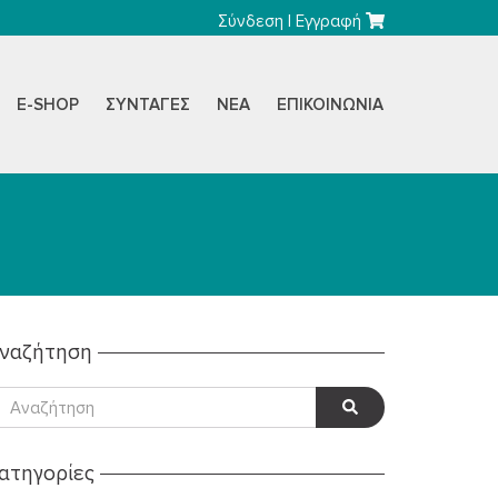
Σύνδεση
|
Εγγραφή
E-SHOP
ΣΥΝΤΑΓΈΣ
ΝΈΑ
ΕΠΙΚΟΙΝΩΝΊΑ
ναζήτηση
ατηγορίες