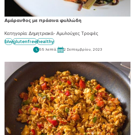
Αμάρανθος με πράσινα φυλλώδη
Κατηγορία:
Δημητριακά- Αμυλούχες Τροφές
blw
glutenfree
healthy
55 λεπτά.
2 Σεπτεμβρίου, 2023