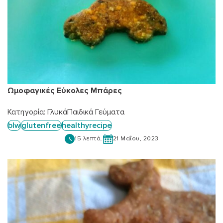
Ωμοφαγικές Εύκολες Μπάρες
Κατηγορία:
Γλυκά
Παιδικά Γεύματα
blw
glutenfree
healthyrecipe
15 λεπτά.
21 Μαΐου, 2023