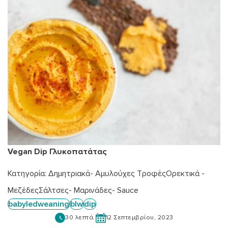
Vegan Dip Γλυκοπατάτας
Κατηγορία:
Δημητριακά- Αμυλούχες Τροφές
Ορεκτικά -
Μεζέδες
Σάλτσες- Μαρινάδες- Sauce
babyledweaning
blw
dip
30 λεπτά.
12 Σεπτεμβρίου, 2023