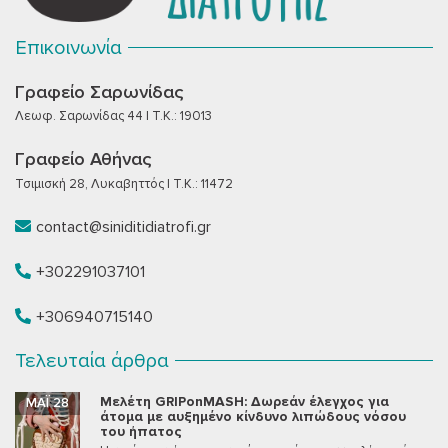
Επικοινωνία
Γραφείο Σαρωνίδας
Λεωφ. Σαρωνίδας 44 | T.K.: 19013
Γραφείο Αθήνας
Τσιμισκή 28, Λυκαβηττός | T.K.: 11472
contact@siniditidiatrofi.gr
+302291037101
+306940715140
Τελευταία άρθρα
Μελέτη GRIPonMASH: Δωρεάν έλεγχος για
ΜΆΙ 28
άτομα με αυξημένο κίνδυνο λιπώδους νόσου
του ήπατος