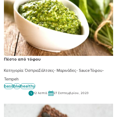
Πέστο από τόφου
Κατηγορία:
Όσπρια
Σάλτσες- Μαρινάδες- Sauce
Τόφου-
Tempeh
basil
blw
healthy
12 λεπτά.
27 Σεπτεμβρίου, 2023