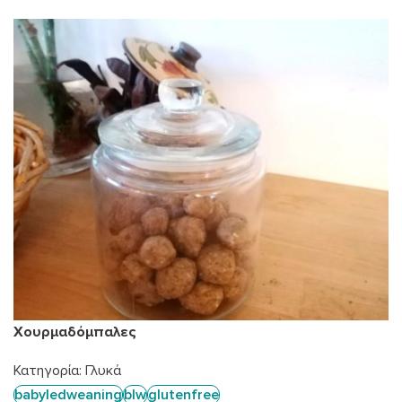
Χουρμαδόμπαλες
Κατηγορία:
Γλυκά
babyledweaning
blw
glutenfree