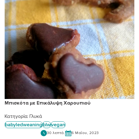
Μπισκότα με Επικάλυψη Χαρουπιού
Κατηγορία:
Γλυκά
babyledweaning
blw
vegan
30 λεπτά.
6 Μαΐου, 2023