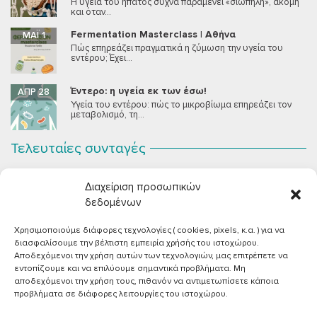
Η υγεία του ήπατος συχνά παραμένει «σιωπηλή», ακόμη
και όταν...
Fermentation Masterclass | Αθήνα
ΜΆΙ 1
Πώς επηρεάζει πραγματικά η ζύμωση την υγεία του
εντέρου; Έχει...
Έντερο: η υγεία εκ των έσω!
ΑΠΡ 28
Υγεία του εντέρου: πώς το μικροβίωμα επηρεάζει τον
μεταβολισμό, τη...
Τελευταίες συνταγές
Σοκολατένια Μους Τόφου
ΣΕΠ 2
Διαχείριση προσωπικών
Μια μους σοκολάτας για όλους εμάς που θέλουμε να
συστήσουμε...
δεδομένων
Χρησιμοποιούμε διάφορες τεχνολογίες ( cookies, pixels, κ.α. ) για να
Vegan Χωριάτικη Σαλάτα με Φέτα από Τόφου
ΙΟΎΝ 26
διασφαλίσουμε την βέλτιστη εμπειρία χρήσής του ιστοχώρου.
Καλοκαίρι, ζεστάρα και “χωριάτικη” σαλάτα! Έχοντας
Αποδεχόμενοι την χρήση αυτών των τεχνολογιών, μας επιτρέπετε να
μεγαλώσει με αυτό το...
εντοπίζουμε και να επιλύουμε σημαντικά προβλήματα. Μη
αποδεχόμενοι την χρήση τους, πιθανόν να αντιμετωπίσετε κάποια
Πικάντικες πέννες με ντομάτα
ΙΟΎΝ 18
προβλήματα σε διάφορες λειτουργίες του ιστοχώρου.
Και σε ποιο άτομο δεν αρέσει μία νόστιμη μακαρονάδα
με...