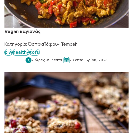
Vegan καγιανάς
Κατηγορία:
Όσπρια
Τόφου- Tempeh
blw
healthy
tofu
2 ώρες 35 λεπτά.
2 Σεπτεμβρίου, 2023