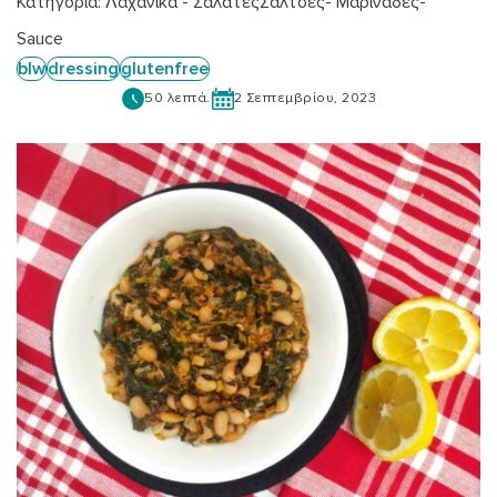
Κατηγορία:
Λαχανικά - Σαλάτες
Σάλτσες- Μαρινάδες-
Sauce
blw
dressing
glutenfree
50 λεπτά.
2 Σεπτεμβρίου, 2023