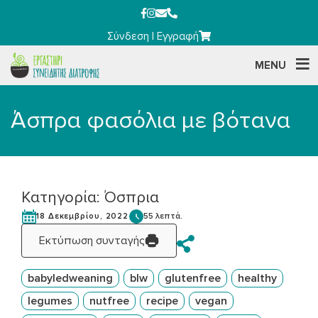
Σύνδεση
|
Εγγραφή
MENU
Άσπρα φασόλια με βότανα
Κατηγορία:
Όσπρια
55 λεπτά.
18 Δεκεμβρίου, 2022
Εκτύπωση συνταγής
babyledweaning
blw
glutenfree
healthy
legumes
nutfree
recipe
vegan