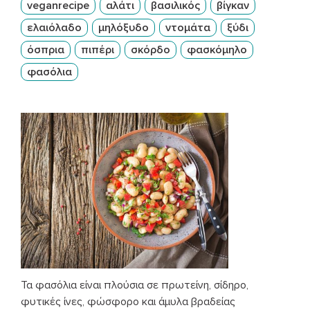
veganrecipe
αλάτι
βασιλικός
βίγκαν
ελαιόλαδο
μηλόξυδο
ντομάτα
ξύδι
όσπρια
πιπέρι
σκόρδο
φασκόμηλο
φασόλια
Τα φασόλια είναι πλούσια σε πρωτείνη, σίδηρο,
φυτικές ίνες, φώσφορο και άμυλα βραδείας