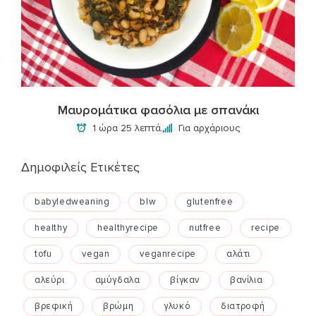
Μαυρομάτικα φασόλια με σπανάκι
1 ώρα 25 λεπτά.
Για αρχάριους
Δημοφιλείς Ετικέτες
babyledweaning
blw
glutenfree
healthy
healthyrecipe
nutfree
recipe
tofu
vegan
veganrecipe
αλάτι
αλεύρι
αμύγδαλα
βίγκαν
βανίλια
βρεφική
βρώμη
γλυκό
διατροφή