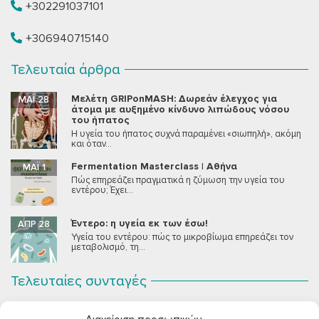
+302291037101
+306940715140
Τελευταία άρθρα
Μελέτη GRIPonMASH: Δωρεάν έλεγχος για
ΜΆΙ 28
άτομα με αυξημένο κίνδυνο λιπώδους νόσου
του ήπατος
Η υγεία του ήπατος συχνά παραμένει «σιωπηλή», ακόμη
και όταν...
Fermentation Masterclass | Αθήνα
ΜΆΙ 1
Πώς επηρεάζει πραγματικά η ζύμωση την υγεία του
εντέρου; Έχει...
Έντερο: η υγεία εκ των έσω!
ΑΠΡ 28
Υγεία του εντέρου: πώς το μικροβίωμα επηρεάζει τον
μεταβολισμό, τη...
Τελευταίες συνταγές
Σοκολατένια Μους Τόφου
ΣΕΠ 2