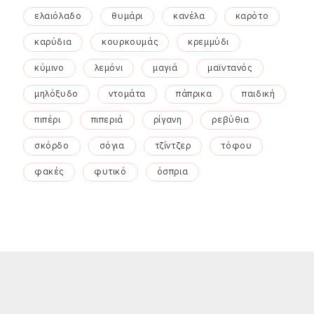
ελαιόλαδο
θυμάρι
κανέλα
καρότο
καρύδια
κουρκουμάς
κρεμμύδι
κύμινο
λεμόνι
μαγιά
μαϊντανός
μηλόξυδο
ντομάτα
πάπρικα
παιδική
πιπέρι
πιπεριά
ρίγανη
ρεβύθια
σκόρδο
σόγια
τζίντζερ
τόφου
φακές
φυτικό
όσπρια