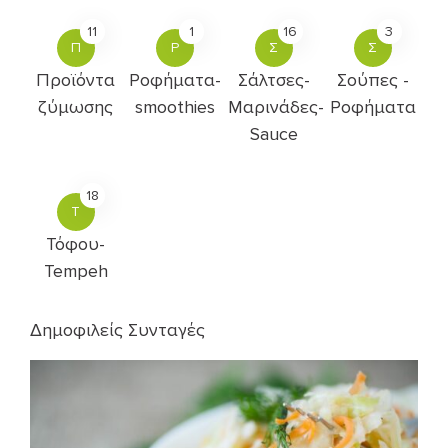
11
1
16
3
Π
Ρ
Σ
Σ
Προϊόντα
Ροφήματα-
Σάλτσες-
Σούπες -
ζύμωσης
smoothies
Μαρινάδες-
Ροφήματα
Sauce
18
Τ
Τόφου-
Tempeh
Δημοφιλείς Συνταγές