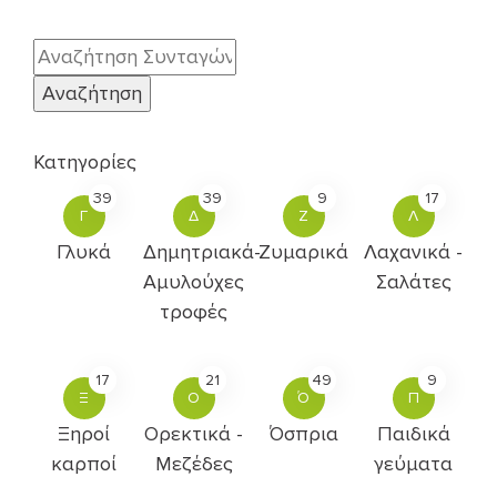
Κατηγορίες
39
39
9
17
Γ
Δ
Ζ
Λ
Γλυκά
Δημητριακά-
Ζυμαρικά
Λαχανικά -
Αμυλούχες
Σαλάτες
τροφές
17
21
49
9
Ξ
Ο
Ό
Π
Ξηροί
Ορεκτικά -
Όσπρια
Παιδικά
καρποί
Μεζέδες
γεύματα