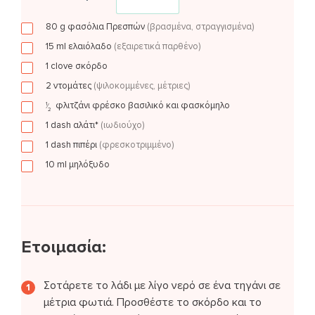
80
g
φασόλια Πρεσπών
(βρασμένα, στραγγισμένα)
15
ml
ελαιόλαδο
(εξαιρετικά παρθένο)
1
clove
σκόρδο
2
ντομάτες
(ψιλοκομμένες, μέτριες)
φλιτζάνι
φρέσκο βασιλικό και φασκόμηλο
1
⁄
2
1
dash
αλάτι*
(ιωδιούχο)
1
dash
πιπέρι
(φρεσκοτριμμένο)
10
ml
μηλόξυδο
Ετοιμασία:
Σοτάρετε το λάδι με λίγο νερό σε ένα τηγάνι σε
μέτρια φωτιά. Προσθέστε το σκόρδο και το