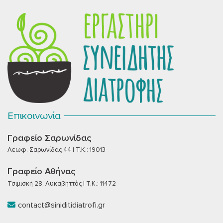
Επικοινωνία
Γραφείο Σαρωνίδας
Λεωφ. Σαρωνίδας 44 | T.K.: 19013
Γραφείο Αθήνας
Τσιμισκή 28, Λυκαβηττός | T.K.: 11472
contact@siniditidiatrofi.gr