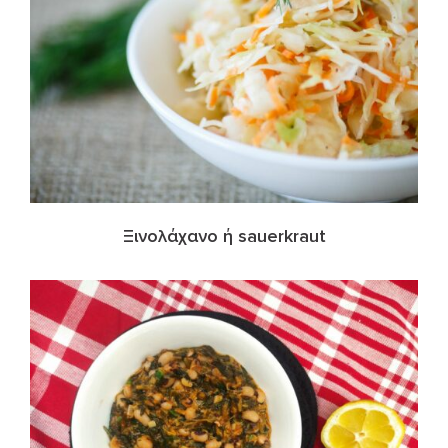
Ξινολάχανο ή sauerkraut