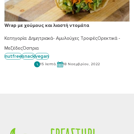
Wrap με χούμους και λιαστή ντομάτα
Κατηγορία:
Δημητριακά- Αμυλούχες Τροφές
Ορεκτικά -
Μεζέδες
Όσπρια
nutfree
snack
vegan
15 λεπτά.
18 Νοεμβρίου, 2022