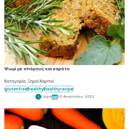
Ψωμί με σπόρους και καρότο
Κατηγορία:
Ξηροί Καρποί
glutenfree
healthy
healthyrecipe
1 ώρα
30 Αυγούστου, 2023