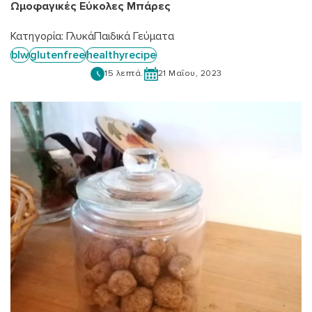
Ωμοφαγικές Εύκολες Μπάρες
Κατηγορία:
Γλυκά
Παιδικά Γεύματα
blw
glutenfree
healthyrecipe
15 λεπτά.
21 Μαΐου, 2023