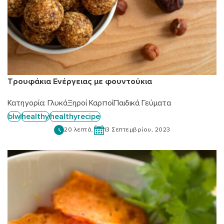
Τρουφάκια Ενέργειας με φουντούκια
Κατηγορία:
Γλυκά
Ξηροί Καρποί
Παιδικά Γεύματα
blw
healthy
healthyrecipe
20 λεπτά.
13 Σεπτεμβρίου, 2023