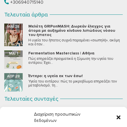
+306940715140
Τελευταία άρθρα
Μελέτη GRIPonMASH: Δωρεάν έλεγχος για
ΜΆΙ 28
άτομα με αυξημένο κίνδυνο λιπώδους νόσου
του ήπατος
Η υγεία του ήπατος συχνά παραμένει «σιωπηλή», ακόμη
και όταν...
Fermentation Masterclass | Αθήνα
ΜΆΙ 1
Πώς επηρεάζει πραγματικά η ζύμωση την υγεία του
εντέρου; Έχει...
Έντερο: η υγεία εκ των έσω!
ΑΠΡ 28
Υγεία του εντέρου: πώς το μικροβίωμα επηρεάζει τον
μεταβολισμό, τη...
Τελευταίες συνταγές
Σοκολατένια Μους Τόφου
ΣΕΠ 2
Διαχείριση προσωπικών
Μια μους σοκολάτας για όλους εμάς που θέλουμε να
συστήσουμε...
δεδομένων