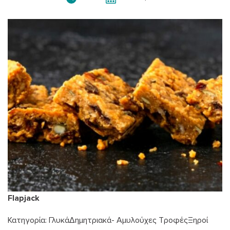
Flapjack
Κατηγορία:
Γλυκά
Δημητριακά- Αμυλούχες Τροφές
Ξηροί