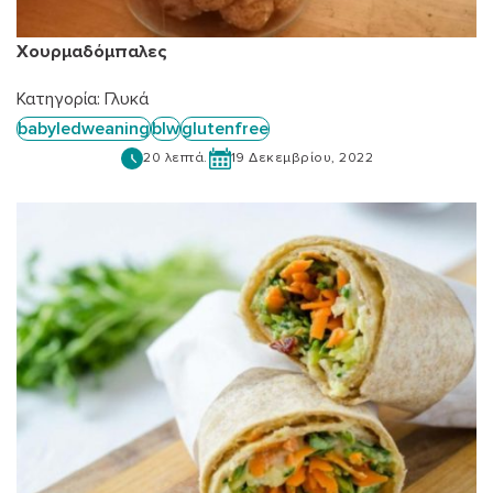
Χουρμαδόμπαλες
Κατηγορία:
Γλυκά
babyledweaning
blw
glutenfree
20 λεπτά.
19 Δεκεμβρίου, 2022