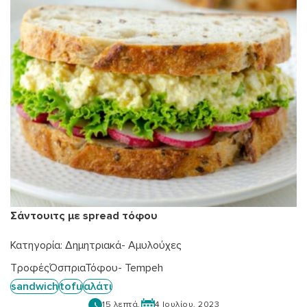
Σάντουιτς με spread τόφου
Κατηγορία:
Δημητριακά- Αμυλούχες
Τροφές
Όσπρια
Τόφου- Tempeh
sandwich
tofu
αλάτι
15 λεπτά.
4 Ιουλίου, 2023