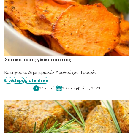
Σπιτικά τσιπς γλυκοπατάτας
Κατηγορία:
Δημητριακά- Αμυλούχες Τροφές
blw
chips
glutenfree
27 λεπτά.
2 Σεπτεμβρίου, 2023