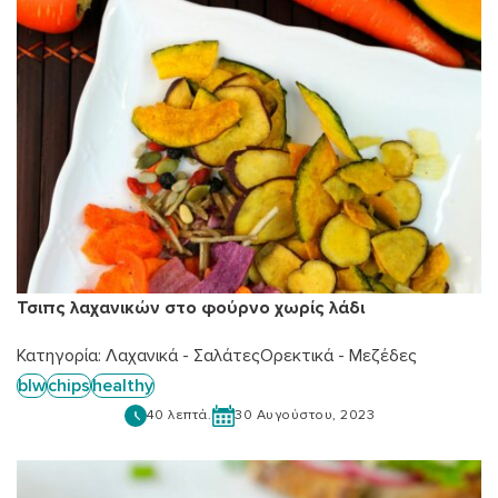
Τσιπς λαχανικών στο φούρνο χωρίς λάδι
Κατηγορία:
Λαχανικά - Σαλάτες
Ορεκτικά - Μεζέδες
blw
chips
healthy
40 λεπτά.
30 Αυγούστου, 2023