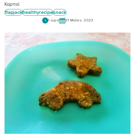
Καρποί
flapjack
healthyrecipe
snack
1 ώρα
21 Μαΐου, 2023