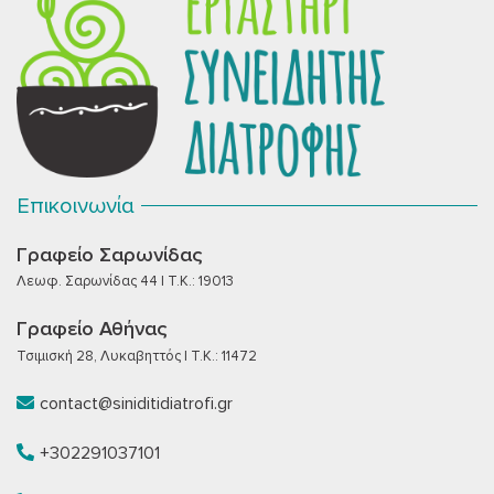
Επικοινωνία
Γραφείο Σαρωνίδας
Λεωφ. Σαρωνίδας 44 | T.K.: 19013
Γραφείο Αθήνας
Τσιμισκή 28, Λυκαβηττός | T.K.: 11472
contact@siniditidiatrofi.gr
+302291037101