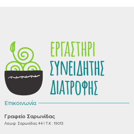
Επικοινωνία
Γραφείο Σαρωνίδας
Λεωφ. Σαρωνίδας 44 | T.K.: 19013