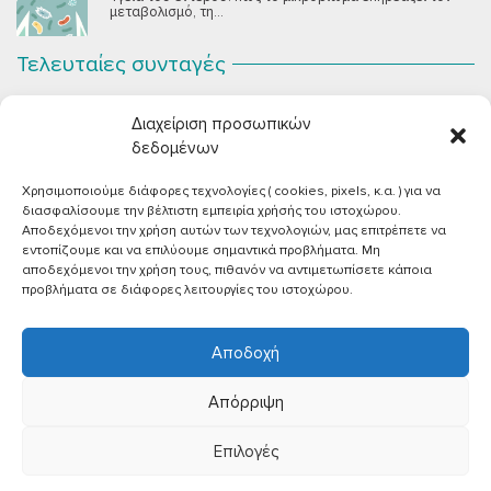
μεταβολισμό, τη...
Τελευταίες συνταγές
Σοκολατένια Μους Τόφου
ΣΕΠ 2
Διαχείριση προσωπικών
Μια μους σοκολάτας για όλους εμάς που θέλουμε να
συστήσουμε...
δεδομένων
Χρησιμοποιούμε διάφορες τεχνολογίες ( cookies, pixels, κ.α. ) για να
Vegan Χωριάτικη Σαλάτα με Φέτα από Τόφου
ΙΟΎΝ 26
διασφαλίσουμε την βέλτιστη εμπειρία χρήσής του ιστοχώρου.
Καλοκαίρι, ζεστάρα και “χωριάτικη” σαλάτα! Έχοντας
Αποδεχόμενοι την χρήση αυτών των τεχνολογιών, μας επιτρέπετε να
μεγαλώσει με αυτό το...
εντοπίζουμε και να επιλύουμε σημαντικά προβλήματα. Μη
αποδεχόμενοι την χρήση τους, πιθανόν να αντιμετωπίσετε κάποια
Πικάντικες πέννες με ντομάτα
ΙΟΎΝ 18
προβλήματα σε διάφορες λειτουργίες του ιστοχώρου.
Και σε ποιο άτομο δεν αρέσει μία νόστιμη μακαρονάδα
με...
Αποδοχή
Απόρριψη
Επιλογές