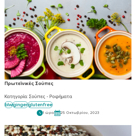
Πρωτεϊνικές Σούπες
Κατηγορία:
Σούπες - Ροφήματα
blw
ginger
glutenfree
1 ώρα
25 Οκτωβρίου, 2023