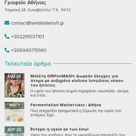
Γραφείο Αθήνας
Τσιμισκή 28, Λυκαβηττός | T.K.: 11472
contact@siniditidiatrofi.gr
+302291037101
+306940715140
Τελευταία άρθρα
Μελέτη GRIPonMASH: Δωρεάν έλεγχος για
ΜΆΙ 28
άτομα με αυξημένο κίνδυνο λιπώδους νόσου
του ήπατος
Η υγεία του ήπατος συχνά παραμένει «σιωπηλή», ακόμη
και όταν...
Fermentation Masterclass | Αθήνα
ΜΆΙ 1
Πώς επηρεάζει πραγματικά η ζύμωση την υγεία του
εντέρου; Έχει...
Έντερο: η υγεία εκ των έσω!
ΑΠΡ 28
Υγεία του εντέρου: πώς το μικροβίωμα επηρεάζει τον