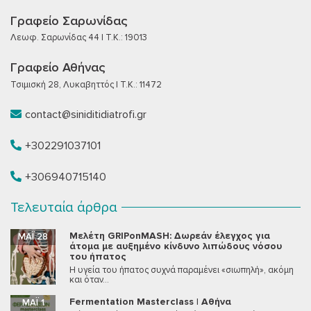
Γραφείο Σαρωνίδας
Λεωφ. Σαρωνίδας 44 | T.K.: 19013
Γραφείο Αθήνας
Τσιμισκή 28, Λυκαβηττός | T.K.: 11472
contact@siniditidiatrofi.gr
+302291037101
+306940715140
Τελευταία άρθρα
Μελέτη GRIPonMASH: Δωρεάν έλεγχος για
ΜΆΙ 28
άτομα με αυξημένο κίνδυνο λιπώδους νόσου
του ήπατος
Η υγεία του ήπατος συχνά παραμένει «σιωπηλή», ακόμη
και όταν...
Fermentation Masterclass | Αθήνα
ΜΆΙ 1