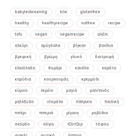
babyledweaning
blw
glutenfree
healthy
healthyrecipe
nutfree
recipe
tofu
vegan
veganrecipe
αλάτι
αλεύρι
αμύγδαλα
βίγκαν
βανίλια
βρεφική
βρώμη
γλυκό
διατροφή
ελαιόλαδο
θυμάρι
κανέλα
καρότο
καρύδια
κουρκουμάς
κρεμμύδι
κύμινο
λεμόνι
μαγιά
μαϊντανός
μηλόξυδο
ντομάτα
πάπρικα
παιδική
πιπέρι
πιπεριά
ρίγανη
ρεβύθια
σκόρδο
σόγια
τζίντζερ
τόφου
φακές
φυτικό
όσπρια