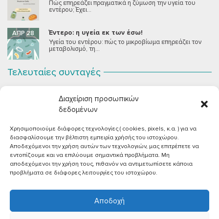
Πώς επηρεάζει πραγματικά η ζύμωση την υγεία του
εντέρου; Έχει...
Έντερο: η υγεία εκ των έσω!
ΑΠΡ 28
Υγεία του εντέρου: πώς το μικροβίωμα επηρεάζει τον
μεταβολισμό, τη...
Τελευταίες συνταγές
Σοκολατένια Μους Τόφου
ΣΕΠ 2
Διαχείριση προσωπικών
Μια μους σοκολάτας για όλους εμάς που θέλουμε να
συστήσουμε...
δεδομένων
Χρησιμοποιούμε διάφορες τεχνολογίες ( cookies, pixels, κ.α. ) για να
Vegan Χωριάτικη Σαλάτα με Φέτα από Τόφου
ΙΟΎΝ 26
διασφαλίσουμε την βέλτιστη εμπειρία χρήσής του ιστοχώρου.
Καλοκαίρι, ζεστάρα και “χωριάτικη” σαλάτα! Έχοντας
Αποδεχόμενοι την χρήση αυτών των τεχνολογιών, μας επιτρέπετε να
μεγαλώσει με αυτό το...
εντοπίζουμε και να επιλύουμε σημαντικά προβλήματα. Μη
αποδεχόμενοι την χρήση τους, πιθανόν να αντιμετωπίσετε κάποια
Πικάντικες πέννες με ντομάτα
ΙΟΎΝ 18
προβλήματα σε διάφορες λειτουργίες του ιστοχώρου.
Και σε ποιο άτομο δεν αρέσει μία νόστιμη μακαρονάδα
με...
Αποδοχή