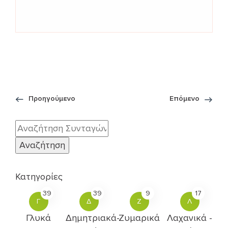
Προηγούμενο
Επόμενο
Κατηγορίες
39
39
9
17
Γ
Δ
Ζ
Λ
Γλυκά
Δημητριακά-
Ζυμαρικά
Λαχανικά -