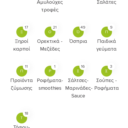
Αμυλούχες
Σαλάτες
τροφές
17
21
49
9
Ξ
Ο
Ό
Π
Ξηροί
Ορεκτικά -
Όσπρια
Παιδικά
καρποί
Μεζέδες
γεύματα
11
1
16
3
Π
Ρ
Σ
Σ
Προϊόντα
Ροφήματα-
Σάλτσες-
Σούπες -
ζύμωσης
smoothies
Μαρινάδες-
Ροφήματα
Sauce
18
Τ
Τόφου-