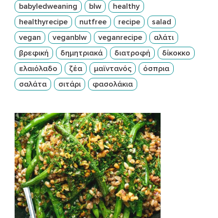
babyledweaning
blw
healthy
healthyrecipe
nutfree
recipe
salad
vegan
veganblw
veganrecipe
αλάτι
βρεφική
δημητριακά
διατροφή
δίκοκκο
ελαιόλαδο
ζέα
μαϊντανός
όσπρια
σαλάτα
σιτάρι
φασολάκια