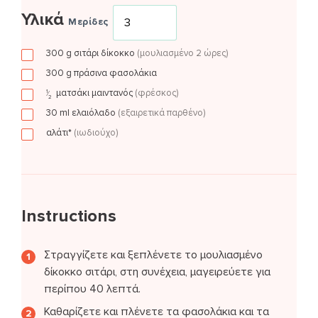
Υλικά
Μερίδες
300
g
σιτάρι δίκοκκο
(μουλιασμένο 2 ώρες)
300
g
πράσινα φασολάκια
ματσάκι
μαιντανός
(φρέσκος)
1
⁄
2
30
ml
ελαιόλαδο
(εξαιρετικά παρθένο)
αλάτι*
(ιωδιούχο)
Instructions
Στραγγίζετε και ξεπλένετε το μουλιασμένο
δίκοκκο σιτάρι, στη συνέχεια, μαγειρεύετε για
περίπου 40 λεπτά.
Καθαρίζετε και πλένετε τα φασολάκια και τα