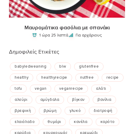
Μαυρομάτικα φασόλια με σπανάκι
1 ώρα 25 λεπτά.
Για αρχάριους
Δημοφιλείς Ετικέτες
babyledweaning
blw
glutenfree
healthy
healthyrecipe
nutfree
recipe
tofu
vegan
veganrecipe
αλάτι
αλεύρι
αμύγδαλα
βίγκαν
βανίλια
βρεφική
βρώμη
γλυκό
διατροφή
ελαιόλαδο
θυμάρι
κανέλα
καρότο
καρύδια
κουρκουμάς
κρεμμύδι