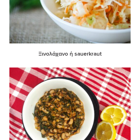
Ξινολάχανο ή sauerkraut