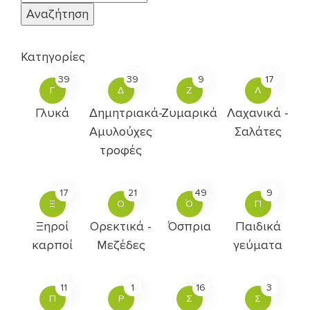
Κατηγορίες
39
39
9
17
Γ
Δ
Ζ
Λ
Γλυκά
Δημητριακά-
Ζυμαρικά
Λαχανικά -
Αμυλούχες
Σαλάτες
τροφές
17
21
49
9
Ξ
Ο
Ό
Π
Ξηροί
Ορεκτικά -
Όσπρια
Παιδικά
καρποί
Μεζέδες
γεύματα
11
1
16
3
Π
Ρ
Σ
Σ