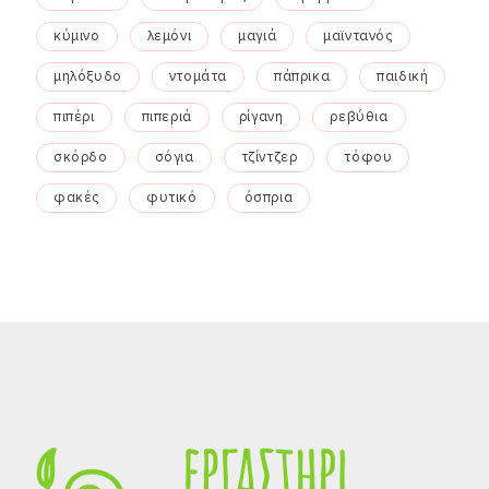
κύμινο
λεμόνι
μαγιά
μαϊντανός
μηλόξυδο
ντομάτα
πάπρικα
παιδική
πιπέρι
πιπεριά
ρίγανη
ρεβύθια
σκόρδο
σόγια
τζίντζερ
τόφου
φακές
φυτικό
όσπρια