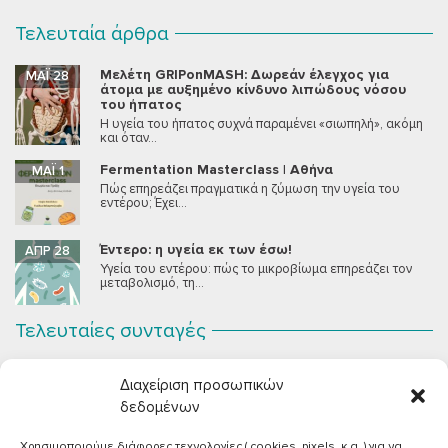
Τελευταία άρθρα
Μελέτη GRIPonMASH: Δωρεάν έλεγχος για
ΜΆΙ 28
άτομα με αυξημένο κίνδυνο λιπώδους νόσου
του ήπατος
Η υγεία του ήπατος συχνά παραμένει «σιωπηλή», ακόμη
και όταν...
Fermentation Masterclass | Αθήνα
ΜΆΙ 1
Πώς επηρεάζει πραγματικά η ζύμωση την υγεία του
εντέρου; Έχει...
Έντερο: η υγεία εκ των έσω!
ΑΠΡ 28
Υγεία του εντέρου: πώς το μικροβίωμα επηρεάζει τον
μεταβολισμό, τη...
Τελευταίες συνταγές
Σοκολατένια Μους Τόφου
ΣΕΠ 2
Διαχείριση προσωπικών
Μια μους σοκολάτας για όλους εμάς που θέλουμε να
συστήσουμε...
δεδομένων
Χρησιμοποιούμε διάφορες τεχνολογίες ( cookies, pixels, κ.α. ) για να