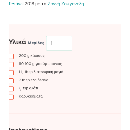
festival
2018 με το
Ζαννή Ζουγανέλη
Υλικά
Μερίδες
200
g
κάσιους
80-100
g
γιαούρτι σόγιας
1
tbsp
διατροφική μαγιά
1
⁄
2
2
tbsp
ελαιόλαδο
tsp
αλάτι
1
⁄
2
Καρυκεύματα