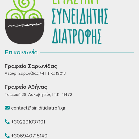
Επικοινωνία
Γραφείο Σαρωνίδας
Λεωφ. Σαρωνίδας 44 | T.K.: 19013
Γραφείο Αθήνας
Τσιμισκή 28, Λυκαβηττός | T.K.: 11472
contact@siniditidiatrofi.gr
+302291037101
+306940715140