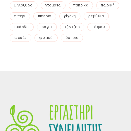
μηλόξυδο
ντομάτα
πάπρικα
παιδική
πιπέρι
πιπεριά
ρίγανη
ρεβύθια
σκόρδο
σόγια
τζίντζερ
τόφου
φακές
φυτικό
όσπρια