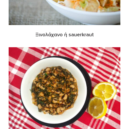
Ξινολάχανο ή sauerkraut