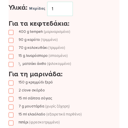
Υλικά:
Μερίδες
Για τα κεφτεδάκια:
400
g
tempeh
(μαριναρισμένο)
90
g
καρότο
(τριμμένο)
70
g
κολοκυθάκι
(τριμμένο)
15
g
λιναρόσπορο
(σπασμένο)
ματσάκι
άνιθο
(ψιλοκομμένο)
1
⁄
3
Για τη μαρινάδα:
150
g
κρεμμύδι ξερό
2
clove
σκόρδο
15
ml
σάλτσα σόγιας
7
g
μουστάρδα
(χωρίς ζάχαρη)
15
ml
ελαιόλαδο
(εξαιρετικά παρθένο)
πιπέρι
(φρεσκοτριμμένο)