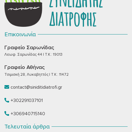
Επικοινωνία
Γραφείο Σαρωνίδας
Λεωφ. Σαρωνίδας 44 | T.K.: 19013
Γραφείο Αθήνας
Τσιμισκή 28, Λυκαβηττός | T.K.: 11472
contact@siniditidiatrofi.gr
+302291037101
+306940715140
Τελευταία άρθρα