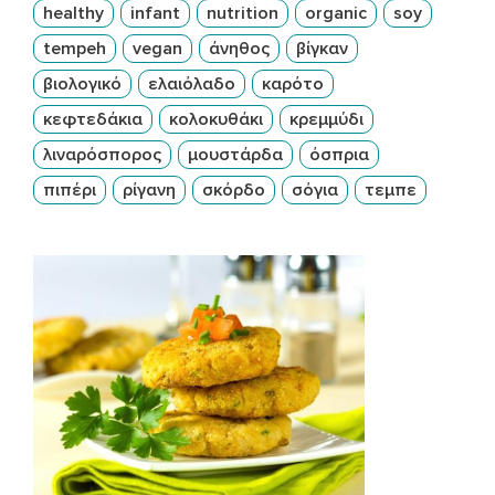
healthy
infant
nutrition
organic
soy
tempeh
vegan
άνηθος
βίγκαν
βιολογικό
ελαιόλαδο
καρότο
κεφτεδάκια
κολοκυθάκι
κρεμμύδι
λιναρόσπορος
μουστάρδα
όσπρια
πιπέρι
ρίγανη
σκόρδο
σόγια
τεμπε