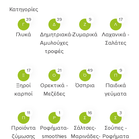
Κατηγορίες
39
39
9
17
Γ
Δ
Ζ
Λ
Γλυκά
Δημητριακά-
Ζυμαρικά
Λαχανικά -
Αμυλούχες
Σαλάτες
τροφές
17
21
49
9
Ξ
Ο
Ό
Π
Ξηροί
Ορεκτικά -
Όσπρια
Παιδικά
καρποί
Μεζέδες
γεύματα
11
1
16
3
Π
Ρ
Σ
Σ
Προϊόντα
Ροφήματα-
Σάλτσες-
Σούπες -
ζύμωσης
smoothies
Μαρινάδες-
Ροφήματα