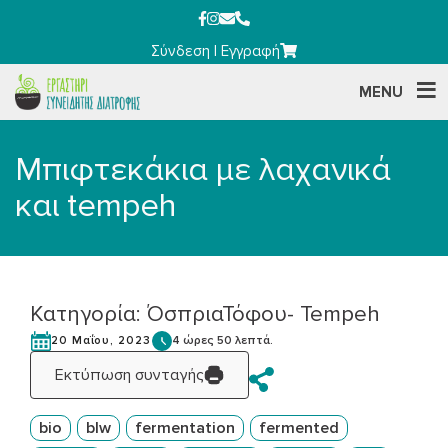
Σύνδεση
|
Εγγραφή
MENU
Μπιφτεκάκια με λαχανικά
και tempeh
Κατηγορία:
Όσπρια
Τόφου- Tempeh
4 ώρες 50 λεπτά.
20 Μαΐου, 2023
Εκτύπωση συνταγής
bio
blw
fermentation
fermented