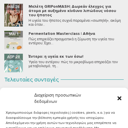
Μελέτη GRIPonMASH: Δωρεάν έλεγχος για
ΜΆΙ 28
άτομα με αυξημένο κίνδυνο λιπώδους νόσου
του ήπατος
Η υγεία του ήπατος συχνά παραμένει «σιωπηλή», ακόμη
και όταν...
Fermentation Masterclass | Αθήνα
ΜΆΙ 1
Πώς επηρεάζει πραγματικά η ζύμωση την υγεία του
εντέρου; Έχει...
Έντερο: η υγεία εκ των έσω!
ΑΠΡ 28
Υγεία του εντέρου: πώς το μικροβίωμα επηρεάζει τον
μεταβολισμό, τη...
Τελευταίες συνταγές
Σοκολατένια Μους Τόφου
ΣΕΠ 2
Διαχείριση προσωπικών
Μια μους σοκολάτας για όλους εμάς που θέλουμε να
συστήσουμε...
δεδομένων
Χρησιμοποιούμε διάφορες τεχνολογίες ( cookies, pixels, κ.α. ) για να
Vegan Χωριάτικη Σαλάτα με Φέτα από Τόφου
ΙΟΎΝ 26
διασφαλίσουμε την βέλτιστη εμπειρία χρήσής του ιστοχώρου.
Καλοκαίρι, ζεστάρα και “χωριάτικη” σαλάτα! Έχοντας
Αποδεχόμενοι την χρήση αυτών των τεχνολογιών, μας επιτρέπετε να
μεγαλώσει με αυτό το...