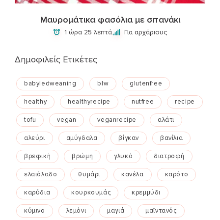
Μαυρομάτικα φασόλια με σπανάκι
1 ώρα 25 λεπτά.
Για αρχάριους
Δημοφιλείς Ετικέτες
babyledweaning
blw
glutenfree
healthy
healthyrecipe
nutfree
recipe
tofu
vegan
veganrecipe
αλάτι
αλεύρι
αμύγδαλα
βίγκαν
βανίλια
βρεφική
βρώμη
γλυκό
διατροφή
ελαιόλαδο
θυμάρι
κανέλα
καρότο
καρύδια
κουρκουμάς
κρεμμύδι
κύμινο
λεμόνι
μαγιά
μαϊντανός