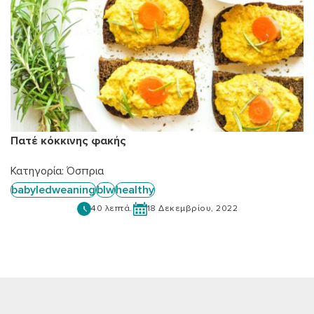
Πατέ κόκκινης φακής
Κατηγορία:
Όσπρια
babyledweaning
blw
healthy
40 λεπτά.
18 Δεκεμβρίου, 2022