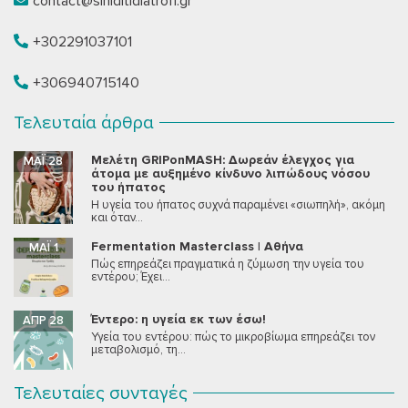
contact@siniditidiatrofi.gr
+302291037101
+306940715140
Τελευταία άρθρα
Μελέτη GRIPonMASH: Δωρεάν έλεγχος για
ΜΆΙ 28
άτομα με αυξημένο κίνδυνο λιπώδους νόσου
του ήπατος
Η υγεία του ήπατος συχνά παραμένει «σιωπηλή», ακόμη
και όταν...
Fermentation Masterclass | Αθήνα
ΜΆΙ 1
Πώς επηρεάζει πραγματικά η ζύμωση την υγεία του
εντέρου; Έχει...
Έντερο: η υγεία εκ των έσω!
ΑΠΡ 28
Υγεία του εντέρου: πώς το μικροβίωμα επηρεάζει τον
μεταβολισμό, τη...
Τελευταίες συνταγές