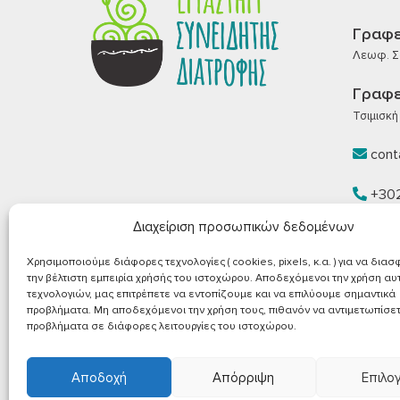
Γραφε
Λεωφ. Σα
Γραφε
Τσιμισκή 
conta
+30
Διαχείριση προσωπικών δεδομένων
+30
Χρησιμοποιούμε διάφορες τεχνολογίες ( cookies, pixels, κ.α. ) για να δια
την βέλτιστη εμπειρία χρήσής του ιστοχώρου. Αποδεχόμενοι την χρήση α
τεχνολογιών, μας επιτρέπετε να εντοπίζουμε και να επιλύουμε σημαντικά
προβλήματα. Μη αποδεχόμενοι την χρήση τους, πιθανόν να αντιμετωπίσε
προβλήματα σε διάφορες λειτουργίες του ιστοχώρου.
Αποδοχή
Απόρριψη
Επιλο