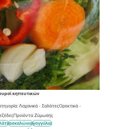
ουρσί κηπευτικών
ατηγορία:
Λαχανικά - Σαλάτες
Ορεκτικά -
εζέδες
Προϊόντα Ζύμωσης
λάτι
ασκαλώνια
γογγύλια