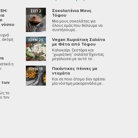
SH:
Σοκολατένια Μους
ΣΕΠ 2
ια
Τόφου
νο
Μια μους σοκολάτας για
 νόσου
όλους εμάς που θέλουμε να
συστήσουμε...
συχνά
, ακόμη
Vegan Χωριάτικη Σαλάτα
ΙΟΎΝ 26
με Φέτα από Τόφου
Καλοκαίρι, ζεστάρα και
“χωριάτικη” σαλάτα! Έχοντας
να
μεγαλώσει με αυτό το...
ατικά η
υ
Πικάντικες πέννες με
ΙΟΎΝ 18
ντομάτα
Και σε ποιο άτομο δεν αρέσει
κ των
μία νόστιμη μακαρονάδα με...
ώς το
ι τον