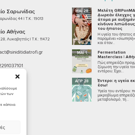
Μελέτη GRIPonMA
ίο Σαρωνίδας
ΜΆΙ 28
Δωρεάν έλεγχος γ
ρωνίδας 44 | T.K.: 19013
άτομα με αυξημέ
κίνδυνο λιπώδους
του ήπατος
ίο Αθήνας
Η υγεία του ήπατος 
παραμένει «σιωπηλή»
28, Λυκαβηττός | T.K.: 11472
και όταν...
ct@siniditidiatrofi.gr
Fermentation
ΜΆΙ 1
Masterclass | Αθή
Πώς επηρεάζει πραγμ
2291037101
ζύμωση την υγεία το
εντέρου; Έχει...
6940715140
Έντερο: η υγεία ε
ΑΠΡ 28
έσω!
σφαλίσουμε
Υγεία του εντέρου: π
υτών των
μικροβίωμα επηρεάζε
μεταβολισμό, τη...
τε κάποια
γές