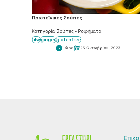
Πρωτεϊνικές Σούπες
Κατηγορία:
Σούπες - Ροφήματα
blw
ginger
glutenfree
1 ώρα
25 Οκτωβρίου, 2023
Επικο