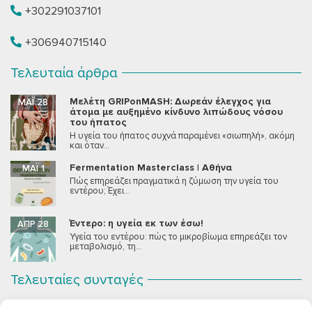
+302291037101
+306940715140
Τελευταία άρθρα
Μελέτη GRIPonMASH: Δωρεάν έλεγχος για
ΜΆΙ 28
άτομα με αυξημένο κίνδυνο λιπώδους νόσου
του ήπατος
Η υγεία του ήπατος συχνά παραμένει «σιωπηλή», ακόμη
και όταν...
Fermentation Masterclass | Αθήνα
ΜΆΙ 1
Πώς επηρεάζει πραγματικά η ζύμωση την υγεία του
εντέρου; Έχει...
Έντερο: η υγεία εκ των έσω!
ΑΠΡ 28
Υγεία του εντέρου: πώς το μικροβίωμα επηρεάζει τον
μεταβολισμό, τη...
Τελευταίες συνταγές
Σοκολατένια Μους Τόφου
ΣΕΠ 2