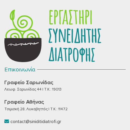
Επικοινωνία
Γραφείο Σαρωνίδας
Λεωφ. Σαρωνίδας 44 | T.K.: 19013
Γραφείο Αθήνας
Τσιμισκή 28, Λυκαβηττός | T.K.: 11472
contact@siniditidiatrofi.gr