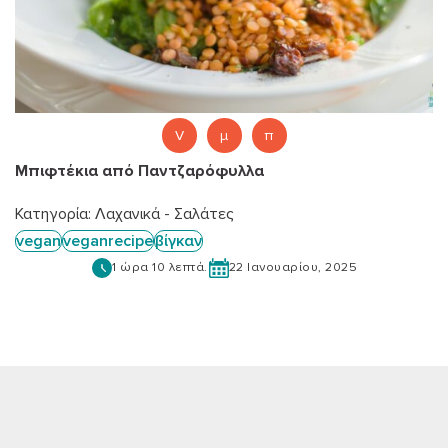
V
μ
π
Μπιφτέκια από Παντζαρόφυλλα
Κατηγορία:
Λαχανικά - Σαλάτες
vegan
veganrecipe
βίγκαν
1 ώρα 10 λεπτά.
22 Ιανουαρίου, 2025