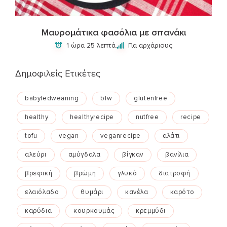
Μαυρομάτικα φασόλια με σπανάκι
1 ώρα 25 λεπτά.
Για αρχάριους
Δημοφιλείς Ετικέτες
babyledweaning
blw
glutenfree
healthy
healthyrecipe
nutfree
recipe
tofu
vegan
veganrecipe
αλάτι
αλεύρι
αμύγδαλα
βίγκαν
βανίλια
βρεφική
βρώμη
γλυκό
διατροφή
ελαιόλαδο
θυμάρι
κανέλα
καρότο
καρύδια
κουρκουμάς
κρεμμύδι