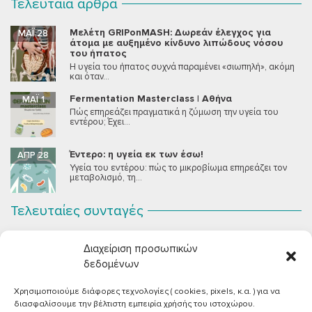
Τελευταία άρθρα
Μελέτη GRIPonMASH: Δωρεάν έλεγχος για
ΜΆΙ 28
άτομα με αυξημένο κίνδυνο λιπώδους νόσου
του ήπατος
Η υγεία του ήπατος συχνά παραμένει «σιωπηλή», ακόμη
και όταν...
Fermentation Masterclass | Αθήνα
ΜΆΙ 1
Πώς επηρεάζει πραγματικά η ζύμωση την υγεία του
εντέρου; Έχει...
Έντερο: η υγεία εκ των έσω!
ΑΠΡ 28
Υγεία του εντέρου: πώς το μικροβίωμα επηρεάζει τον
μεταβολισμό, τη...
Τελευταίες συνταγές
Σοκολατένια Μους Τόφου
ΣΕΠ 2
Διαχείριση προσωπικών
Μια μους σοκολάτας για όλους εμάς που θέλουμε να
συστήσουμε...
δεδομένων
Χρησιμοποιούμε διάφορες τεχνολογίες ( cookies, pixels, κ.α. ) για να
Vegan Χωριάτικη Σαλάτα με Φέτα από Τόφου
ΙΟΎΝ 26
διασφαλίσουμε την βέλτιστη εμπειρία χρήσής του ιστοχώρου.
Καλοκαίρι, ζεστάρα και “χωριάτικη” σαλάτα! Έχοντας