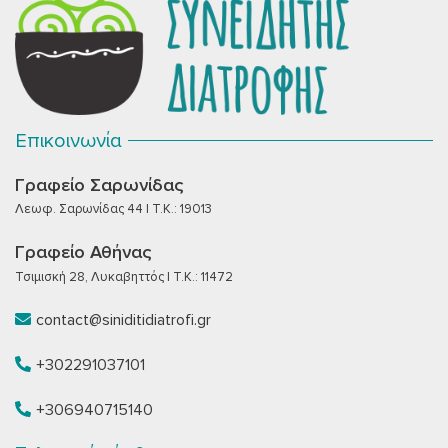
Επικοινωνία
Γραφείο Σαρωνίδας
Λεωφ. Σαρωνίδας 44 | T.K.: 19013
Γραφείο Αθήνας
Τσιμισκή 28, Λυκαβηττός | T.K.: 11472
contact@siniditidiatrofi.gr
+302291037101
+306940715140