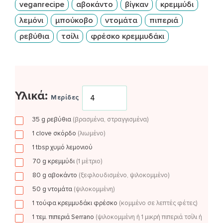
veganrecipe
αβοκάντο
βίγκαν
κρεμμύδι
λεμόνι
μπούκοβο
ντομάτα
πιπεριά
ρεβύθια
τσίλι
φρέσκο κρεμμυδάκι
Υλικά:
Μερίδες
35
g
ρεβύθια
(βρασμένα, στραγγισμένα)
1
clove
σκόρδο
(λιωμένο)
1
tbsp
χυμό λεμονιού
70
g
κρεμμύδι
(1 μέτριο)
80
g
αβοκάντο
(ξεφλουδισμένο, ψιλοκομμένο)
50
g
ντομάτα
(ψιλοκομμένη)
1
τούφα
κρεμμυδάκι φρέσκο
(κομμένο σε λεπτές φέτες)
1
τεμ.
πιπεριά Serrano
(ψιλοκομμένη ή 1 μικρή πιπεριά τσίλι ή