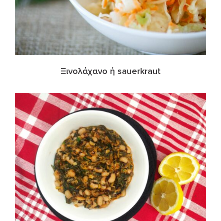
Ξινολάχανο ή sauerkraut