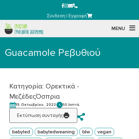
Σύνδεση
|
Εγγραφή
MENU
Guacamole Ρεβυθιού
Κατηγορία:
Ορεκτικά -
Μεζέδες
Όσπρια
50 λεπτά.
15 Οκτωβρίου, 2022
Εκτύπωση συνταγής
babyled
babyledweaning
blw
vegan