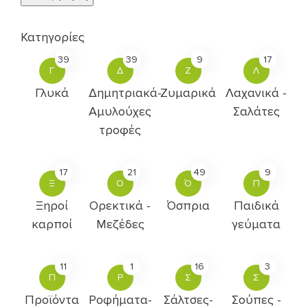
Κατηγορίες
39
39
9
17
Γ
Δ
Ζ
Λ
Γλυκά
Δημητριακά-
Ζυμαρικά
Λαχανικά -
Αμυλούχες
Σαλάτες
τροφές
17
21
49
9
Ξ
Ο
Ό
Π
Ξηροί
Ορεκτικά -
Όσπρια
Παιδικά
καρποί
Μεζέδες
γεύματα
11
1
16
3
Π
Ρ
Σ
Σ
Προϊόντα
Ροφήματα-
Σάλτσες-
Σούπες -