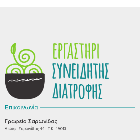
Επικοινωνία
Γραφείο Σαρωνίδας
Λεωφ. Σαρωνίδας 44 | T.K.: 19013