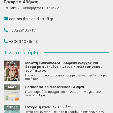
Γραφείο Αθήνας
Τσιμισκή 28, Λυκαβηττός | T.K.: 11472
contact@siniditidiatrofi.gr
+302291037101
+306940715140
Τελευταία άρθρα
Μελέτη GRIPonMASH: Δωρεάν έλεγχος για
ΜΆΙ 28
άτομα με αυξημένο κίνδυνο λιπώδους νόσου
του ήπατος
Η υγεία του ήπατος συχνά παραμένει «σιωπηλή», ακόμη
και όταν...
Fermentation Masterclass | Αθήνα
ΜΆΙ 1
Πώς επηρεάζει πραγματικά η ζύμωση την υγεία του
εντέρου; Έχει...
Έντερο: η υγεία εκ των έσω!
ΑΠΡ 28
Υγεία του εντέρου: πώς το μικροβίωμα επηρεάζει τον