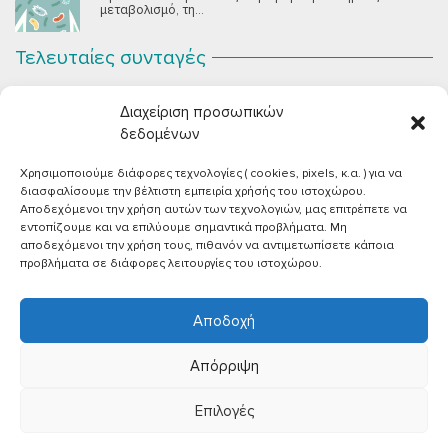
μεταβολισμό, τη...
Τελευταίες συνταγές
Σοκολατένια Μους Τόφου
ΣΕΠ 2
Διαχείριση προσωπικών
Μια μους σοκολάτας για όλους εμάς που θέλουμε να
συστήσουμε...
δεδομένων
Χρησιμοποιούμε διάφορες τεχνολογίες ( cookies, pixels, κ.α. ) για να
Vegan Χωριάτικη Σαλάτα με Φέτα από Τόφου
ΙΟΎΝ 26
διασφαλίσουμε την βέλτιστη εμπειρία χρήσής του ιστοχώρου.
Καλοκαίρι, ζεστάρα και “χωριάτικη” σαλάτα! Έχοντας
Αποδεχόμενοι την χρήση αυτών των τεχνολογιών, μας επιτρέπετε να
μεγαλώσει με αυτό το...
εντοπίζουμε και να επιλύουμε σημαντικά προβλήματα. Μη
αποδεχόμενοι την χρήση τους, πιθανόν να αντιμετωπίσετε κάποια
Πικάντικες πέννες με ντομάτα
ΙΟΎΝ 18
προβλήματα σε διάφορες λειτουργίες του ιστοχώρου.
Και σε ποιο άτομο δεν αρέσει μία νόστιμη μακαρονάδα
με...
Αποδοχή
Απόρριψη
Επιλογές