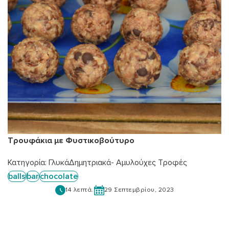
Τρουφάκια με Φυστικοβούτυρο
Κατηγορία:
Γλυκά
Δημητριακά- Αμυλούχες Τροφές
balls
bar
chocolate
14 λεπτά.
29 Σεπτεμβρίου, 2023