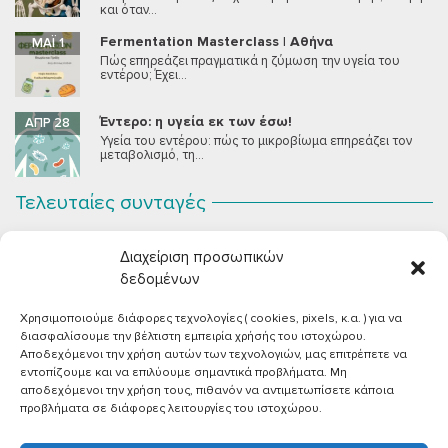
και όταν...
Fermentation Masterclass | Αθήνα
ΜΆΙ 1
Πώς επηρεάζει πραγματικά η ζύμωση την υγεία του
εντέρου; Έχει...
Έντερο: η υγεία εκ των έσω!
ΑΠΡ 28
Υγεία του εντέρου: πώς το μικροβίωμα επηρεάζει τον
μεταβολισμό, τη...
Τελευταίες συνταγές
Σοκολατένια Μους Τόφου
ΣΕΠ 2
Διαχείριση προσωπικών
Μια μους σοκολάτας για όλους εμάς που θέλουμε να
συστήσουμε...
δεδομένων
Χρησιμοποιούμε διάφορες τεχνολογίες ( cookies, pixels, κ.α. ) για να
Vegan Χωριάτικη Σαλάτα με Φέτα από Τόφου
ΙΟΎΝ 26
διασφαλίσουμε την βέλτιστη εμπειρία χρήσής του ιστοχώρου.
Καλοκαίρι, ζεστάρα και “χωριάτικη” σαλάτα! Έχοντας
Αποδεχόμενοι την χρήση αυτών των τεχνολογιών, μας επιτρέπετε να
μεγαλώσει με αυτό το...
εντοπίζουμε και να επιλύουμε σημαντικά προβλήματα. Μη
αποδεχόμενοι την χρήση τους, πιθανόν να αντιμετωπίσετε κάποια
Πικάντικες πέννες με ντομάτα
ΙΟΎΝ 18
προβλήματα σε διάφορες λειτουργίες του ιστοχώρου.
Και σε ποιο άτομο δεν αρέσει μία νόστιμη μακαρονάδα
με...