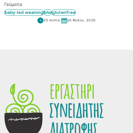
Γεύματα
baby-led weaning
blw
glutenfree
35 λεπτά.
26 Μαΐου, 2025