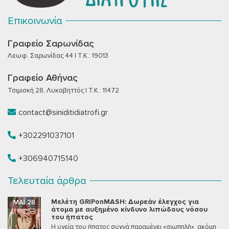
Επικοινωνία
Γραφείο Σαρωνίδας
Λεωφ. Σαρωνίδας 44 | T.K.: 19013
Γραφείο Αθήνας
Τσιμισκή 28, Λυκαβηττός | T.K.: 11472
contact@siniditidiatrofi.gr
+302291037101
+306940715140
Τελευταία άρθρα
Μελέτη GRIPonMASH: Δωρεάν έλεγχος για
ΜΆΙ 28
άτομα με αυξημένο κίνδυνο λιπώδους νόσου
του ήπατος
Η υγεία του ήπατος συχνά παραμένει «σιωπηλή», ακόμη