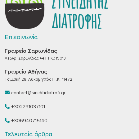
Επικοινωνία
Γραφείο Σαρωνίδας
Λεωφ. Σαρωνίδας 44 | T.K.: 19013
Γραφείο Αθήνας
Τσιμισκή 28, Λυκαβηττός | T.K.: 11472
contact@siniditidiatrofi.gr
+302291037101
+306940715140
Τελευταία άρθρα