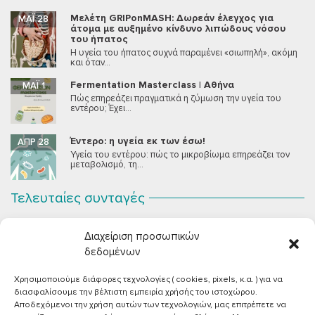
Μελέτη GRIPonMASH: Δωρεάν έλεγχος για
ΜΆΙ 28
άτομα με αυξημένο κίνδυνο λιπώδους νόσου
του ήπατος
Η υγεία του ήπατος συχνά παραμένει «σιωπηλή», ακόμη
και όταν...
Fermentation Masterclass | Αθήνα
ΜΆΙ 1
Πώς επηρεάζει πραγματικά η ζύμωση την υγεία του
εντέρου; Έχει...
Έντερο: η υγεία εκ των έσω!
ΑΠΡ 28
Υγεία του εντέρου: πώς το μικροβίωμα επηρεάζει τον
μεταβολισμό, τη...
Τελευταίες συνταγές
Σοκολατένια Μους Τόφου
ΣΕΠ 2
Διαχείριση προσωπικών
Μια μους σοκολάτας για όλους εμάς που θέλουμε να
συστήσουμε...
δεδομένων
Χρησιμοποιούμε διάφορες τεχνολογίες ( cookies, pixels, κ.α. ) για να
Vegan Χωριάτικη Σαλάτα με Φέτα από Τόφου
ΙΟΎΝ 26
διασφαλίσουμε την βέλτιστη εμπειρία χρήσής του ιστοχώρου.
Καλοκαίρι, ζεστάρα και “χωριάτικη” σαλάτα! Έχοντας
Αποδεχόμενοι την χρήση αυτών των τεχνολογιών, μας επιτρέπετε να
μεγαλώσει με αυτό το...