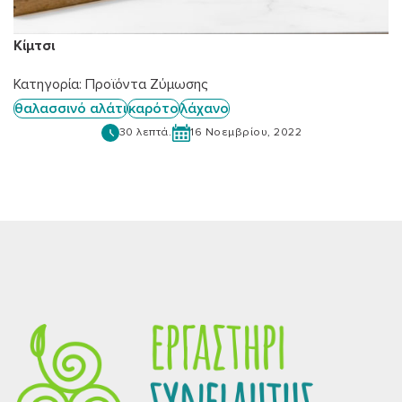
Κίμτσι
Κατηγορία:
Προϊόντα Ζύμωσης
θαλασσινό αλάτι
καρότο
λάχανο
30 λεπτά.
16 Νοεμβρίου, 2022