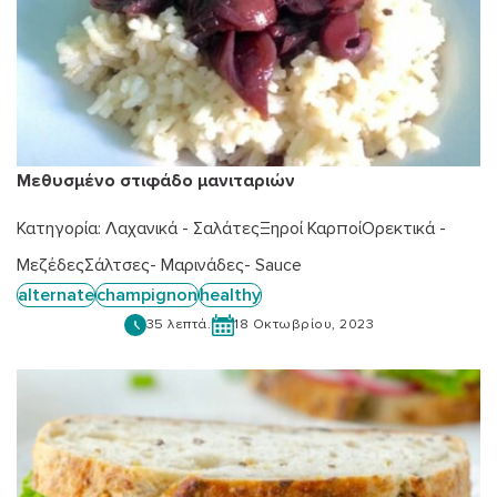
Μεθυσμένο στιφάδο μανιταριών
Κατηγορία:
Λαχανικά - Σαλάτες
Ξηροί Καρποί
Ορεκτικά -
Μεζέδες
Σάλτσες- Μαρινάδες- Sauce
alternate
champignon
healthy
35 λεπτά.
18 Οκτωβρίου, 2023