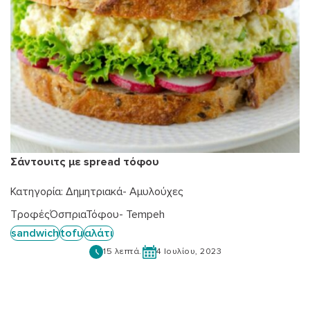
Σάντουιτς με spread τόφου
Κατηγορία:
Δημητριακά- Αμυλούχες
Τροφές
Όσπρια
Τόφου- Tempeh
sandwich
tofu
αλάτι
15 λεπτά.
4 Ιουλίου, 2023