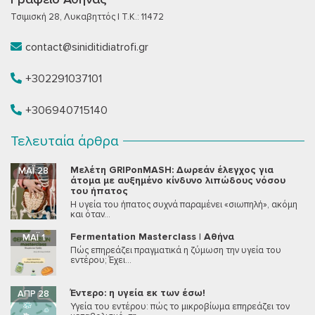
Τσιμισκή 28, Λυκαβηττός | T.K.: 11472
contact@siniditidiatrofi.gr
+302291037101
+306940715140
Τελευταία άρθρα
Μελέτη GRIPonMASH: Δωρεάν έλεγχος για
ΜΆΙ 28
άτομα με αυξημένο κίνδυνο λιπώδους νόσου
του ήπατος
Η υγεία του ήπατος συχνά παραμένει «σιωπηλή», ακόμη
και όταν...
Fermentation Masterclass | Αθήνα
ΜΆΙ 1
Πώς επηρεάζει πραγματικά η ζύμωση την υγεία του
εντέρου; Έχει...
Έντερο: η υγεία εκ των έσω!
ΑΠΡ 28
Υγεία του εντέρου: πώς το μικροβίωμα επηρεάζει τον