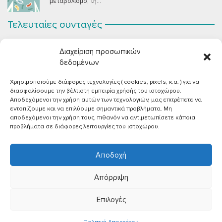
μεταβολισμό, τη...
Τελευταίες συνταγές
Σοκολατένια Μους Τόφου
ΣΕΠ 2
Διαχείριση προσωπικών
Μια μους σοκολάτας για όλους εμάς που θέλουμε να
συστήσουμε...
δεδομένων
Χρησιμοποιούμε διάφορες τεχνολογίες ( cookies, pixels, κ.α. ) για να
Vegan Χωριάτικη Σαλάτα με Φέτα από Τόφου
ΙΟΎΝ 26
διασφαλίσουμε την βέλτιστη εμπειρία χρήσής του ιστοχώρου.
Καλοκαίρι, ζεστάρα και “χωριάτικη” σαλάτα! Έχοντας
Αποδεχόμενοι την χρήση αυτών των τεχνολογιών, μας επιτρέπετε να
μεγαλώσει με αυτό το...
εντοπίζουμε και να επιλύουμε σημαντικά προβλήματα. Μη
αποδεχόμενοι την χρήση τους, πιθανόν να αντιμετωπίσετε κάποια
Πικάντικες πέννες με ντομάτα
ΙΟΎΝ 18
προβλήματα σε διάφορες λειτουργίες του ιστοχώρου.
Και σε ποιο άτομο δεν αρέσει μία νόστιμη μακαρονάδα
με...
Αποδοχή
Απόρριψη
Επιλογές
©2026 |
Όροι χρήσης
|
Πολιτική απορρήτου