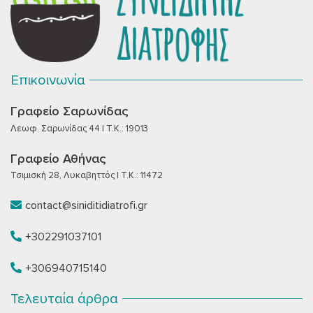
Επικοινωνία
Γραφείο Σαρωνίδας
Λεωφ. Σαρωνίδας 44 | T.K.: 19013
Γραφείο Αθήνας
Τσιμισκή 28, Λυκαβηττός | T.K.: 11472
contact@siniditidiatrofi.gr
+302291037101
+306940715140
Τελευταία άρθρα