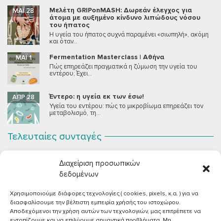
Μελέτη GRIPonMASH: Δωρεάν έλεγχος για
ΜΆΙ 28
άτομα με αυξημένο κίνδυνο λιπώδους νόσου
του ήπατος
Η υγεία του ήπατος συχνά παραμένει «σιωπηλή», ακόμη
και όταν...
Fermentation Masterclass | Αθήνα
ΜΆΙ 1
Πώς επηρεάζει πραγματικά η ζύμωση την υγεία του
εντέρου; Έχει...
Έντερο: η υγεία εκ των έσω!
ΑΠΡ 28
Υγεία του εντέρου: πώς το μικροβίωμα επηρεάζει τον
μεταβολισμό, τη...
Τελευταίες συνταγές
Σοκολατένια Μους Τόφου
ΣΕΠ 2
Διαχείριση προσωπικών
Μια μους σοκολάτας για όλους εμάς που θέλουμε να
συστήσουμε...
δεδομένων
Χρησιμοποιούμε διάφορες τεχνολογίες ( cookies, pixels, κ.α. ) για να
Vegan Χωριάτικη Σαλάτα με Φέτα από Τόφου
ΙΟΎΝ 26
διασφαλίσουμε την βέλτιστη εμπειρία χρήσής του ιστοχώρου.
Καλοκαίρι, ζεστάρα και “χωριάτικη” σαλάτα! Έχοντας
Αποδεχόμενοι την χρήση αυτών των τεχνολογιών, μας επιτρέπετε να
μεγαλώσει με αυτό το...
εντοπίζουμε και να επιλύουμε σημαντικά προβλήματα. Μη