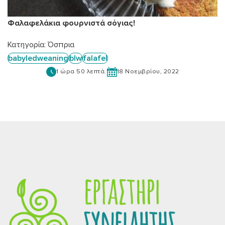
Φαλαφελάκια φουρνιστά σόγιας!
Κατηγορία:
Όσπρια
babyledweaning
blw
falafel
1 ώρα 50 λεπτά.
18 Νοεμβρίου, 2022