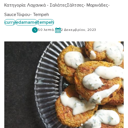
Κατηγορία:
Λαχανικά - Σαλάτες
Σάλτσες- Μαρινάδες-
Sauce
Τόφου- Tempeh
curry
edamame
tempeh
50 λεπτά.
2 Δεκεμβρίου, 2023