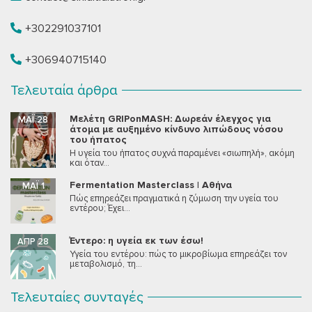
+302291037101
+306940715140
Τελευταία άρθρα
Μελέτη GRIPonMASH: Δωρεάν έλεγχος για
ΜΆΙ 28
άτομα με αυξημένο κίνδυνο λιπώδους νόσου
του ήπατος
Η υγεία του ήπατος συχνά παραμένει «σιωπηλή», ακόμη
και όταν...
Fermentation Masterclass | Αθήνα
ΜΆΙ 1
Πώς επηρεάζει πραγματικά η ζύμωση την υγεία του
εντέρου; Έχει...
Έντερο: η υγεία εκ των έσω!
ΑΠΡ 28
Υγεία του εντέρου: πώς το μικροβίωμα επηρεάζει τον
μεταβολισμό, τη...
Τελευταίες συνταγές