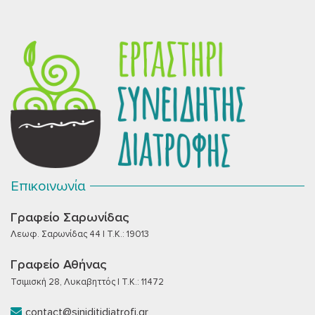
Επικοινωνία
Γραφείο Σαρωνίδας
Λεωφ. Σαρωνίδας 44 | T.K.: 19013
Γραφείο Αθήνας
Τσιμισκή 28, Λυκαβηττός | T.K.: 11472
contact@siniditidiatrofi.gr