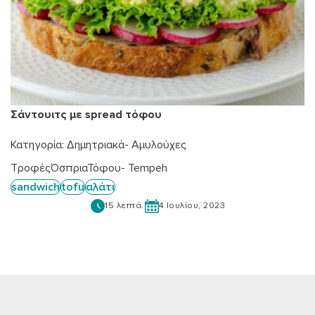
Σάντουιτς με spread τόφου
Κατηγορία:
Δημητριακά- Αμυλούχες
Τροφές
Όσπρια
Τόφου- Tempeh
sandwich
tofu
αλάτι
15 λεπτά.
4 Ιουλίου, 2023