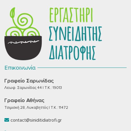
Επικοινωνία
Γραφείο Σαρωνίδας
Λεωφ. Σαρωνίδας 44 | T.K.: 19013
Γραφείο Αθήνας
Τσιμισκή 28, Λυκαβηττός | T.K.: 11472
contact@siniditidiatrofi.gr