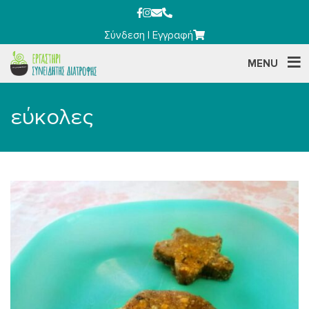
Σύνδεση
|
Εγγραφή
MENU
εύκολες