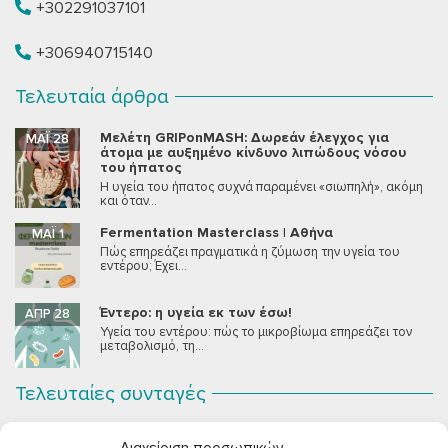
+302291037101
+306940715140
Τελευταία άρθρα
Μελέτη GRIPonMASH: Δωρεάν έλεγχος για
ΜΆΙ 28
άτομα με αυξημένο κίνδυνο λιπώδους νόσου
του ήπατος
Η υγεία του ήπατος συχνά παραμένει «σιωπηλή», ακόμη
και όταν...
Fermentation Masterclass | Αθήνα
ΜΆΙ 1
Πώς επηρεάζει πραγματικά η ζύμωση την υγεία του
εντέρου; Έχει...
Έντερο: η υγεία εκ των έσω!
ΑΠΡ 28
Υγεία του εντέρου: πώς το μικροβίωμα επηρεάζει τον
μεταβολισμό, τη...
Τελευταίες συνταγές
Σοκολατένια Μους Τόφου
ΣΕΠ 2