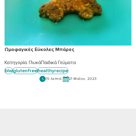
Ωμοφαγικές Εύκολες Μπάρες
Κατηγορία:
Γλυκά
Παιδικά Γεύματα
blw
glutenfree
healthyrecipe
15 λεπτά.
21 Μαΐου, 2023