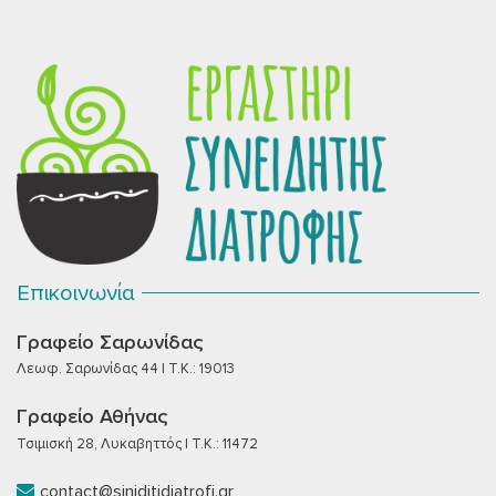
Επικοινωνία
Γραφείο Σαρωνίδας
Λεωφ. Σαρωνίδας 44 | T.K.: 19013
Γραφείο Αθήνας
Τσιμισκή 28, Λυκαβηττός | T.K.: 11472
contact@siniditidiatrofi.gr