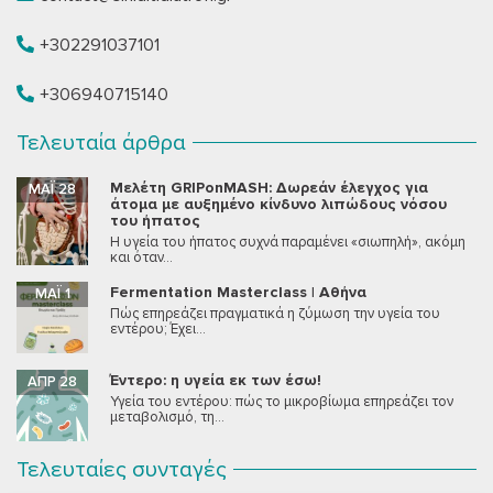
+302291037101
+306940715140
Τελευταία άρθρα
Μελέτη GRIPonMASH: Δωρεάν έλεγχος για
ΜΆΙ 28
άτομα με αυξημένο κίνδυνο λιπώδους νόσου
του ήπατος
Η υγεία του ήπατος συχνά παραμένει «σιωπηλή», ακόμη
και όταν...
Fermentation Masterclass | Αθήνα
ΜΆΙ 1
Πώς επηρεάζει πραγματικά η ζύμωση την υγεία του
εντέρου; Έχει...
Έντερο: η υγεία εκ των έσω!
ΑΠΡ 28
Υγεία του εντέρου: πώς το μικροβίωμα επηρεάζει τον
μεταβολισμό, τη...
Τελευταίες συνταγές