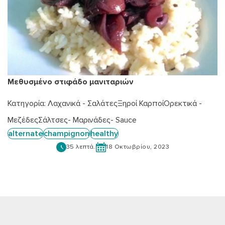
Μεθυσμένο στιφάδο μανιταριών
Κατηγορία:
Λαχανικά - Σαλάτες
Ξηροί Καρποί
Ορεκτικά -
Μεζέδες
Σάλτσες- Μαρινάδες- Sauce
alternate
champignon
healthy
35 λεπτά.
18 Οκτωβρίου, 2023