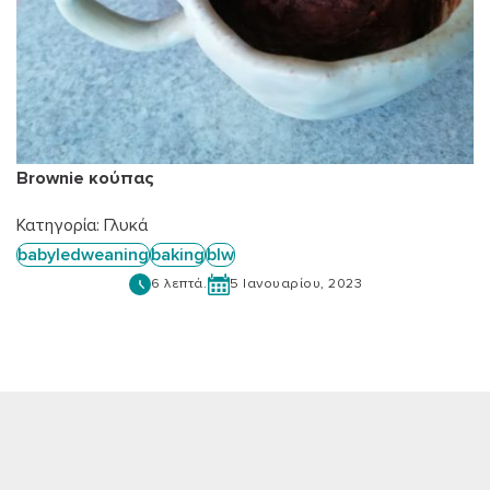
Brownie κούπας
Κατηγορία:
Γλυκά
babyledweaning
baking
blw
6 λεπτά.
5 Ιανουαρίου, 2023