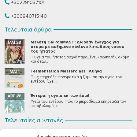
+302291037101
+306940715140
Τελευταία άρθρα
Μελέτη GRIPonMASH: Δωρεάν έλεγχος για
ΜΆΙ 28
άτομα με αυξημένο κίνδυνο λιπώδους νόσου
του ήπατος
Η υγεία του ήπατος συχνά παραμένει «σιωπηλή», ακόμη
και όταν...
Fermentation Masterclass | Αθήνα
ΜΆΙ 1
Πώς επηρεάζει πραγματικά η ζύμωση την υγεία του
εντέρου; Έχει...
Έντερο: η υγεία εκ των έσω!
ΑΠΡ 28
Υγεία του εντέρου: πώς το μικροβίωμα επηρεάζει τον
μεταβολισμό, τη...
Τελευταίες συνταγές
Σοκολατένια Μους Τόφου
ΣΕΠ 2