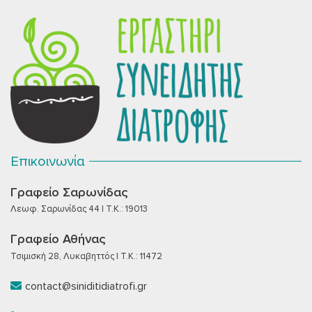
Επικοινωνία
Γραφείο Σαρωνίδας
Λεωφ. Σαρωνίδας 44 | T.K.: 19013
Γραφείο Αθήνας
Τσιμισκή 28, Λυκαβηττός | T.K.: 11472
contact@siniditidiatrofi.gr