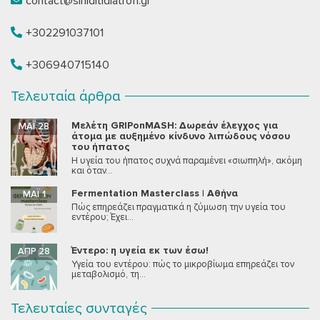
contact@siniditidiatrofi.gr
+302291037101
+306940715140
Τελευταία άρθρα
Μελέτη GRIPonMASH: Δωρεάν έλεγχος για
ΜΆΙ 28
άτομα με αυξημένο κίνδυνο λιπώδους νόσου
του ήπατος
Η υγεία του ήπατος συχνά παραμένει «σιωπηλή», ακόμη
και όταν...
Fermentation Masterclass | Αθήνα
ΜΆΙ 1
Πώς επηρεάζει πραγματικά η ζύμωση την υγεία του
εντέρου; Έχει...
Έντερο: η υγεία εκ των έσω!
ΑΠΡ 28
Υγεία του εντέρου: πώς το μικροβίωμα επηρεάζει τον
μεταβολισμό, τη...
Τελευταίες συνταγές