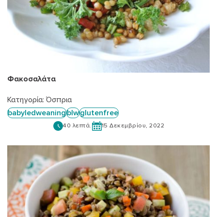
Φακοσαλάτα
Κατηγορία:
Όσπρια
babyledweaning
blw
glutenfree
40 λεπτά.
15 Δεκεμβρίου, 2022